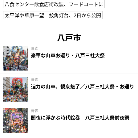
八食センター飲食店街改装、フードコートに
太平洋や草原一望 鮫角灯台、2日から公開
八戸市
青森
豪華な山車お還り・八戸三社大祭
青森
迫力の山車、観衆魅了／八戸三社大祭・お通り
青森
闇夜に浮かぶ時代絵巻 八戸三社大祭前夜祭