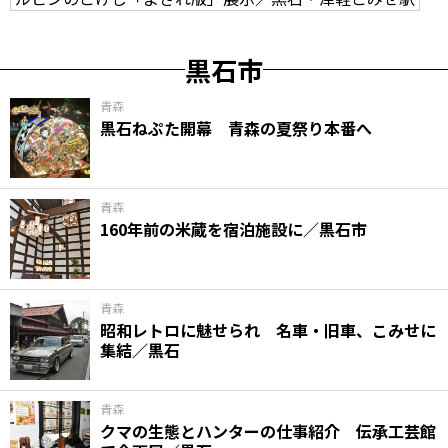
黒石市
青森
黒石ねぷた開幕 青森の夏祭り本番へ
青森
160年前の米蔵を宿泊施設に／黒石市
青森
昭和レトロに魅せられ 名車・旧車、こみせに
集結／黒石
青森
クマの生態とハンターの仕事紹介 伝承工芸館