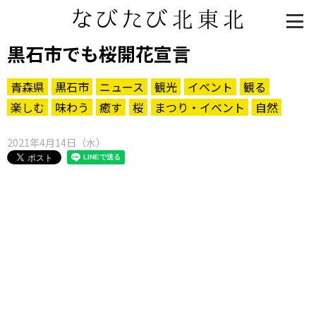
黒石市でも桜開花宣言
青森県
黒石市
ニュース
観光
イベント
観る
楽しむ
味わう
癒す
桜
まつり・イベント
自然
2021年4月14日（水）
知る一覧
世界遺産
文化・歴史
パワースポット
ミステリー
観る一覧
桜
花
紅葉
楽しむ一覧
まつり・イベント
聖地
おみやげ・特産
道の駅・産直
鉄道
アウトドア・レジャー