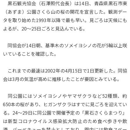
黒石観光協会（石澤照代会長）は14日、青森県黒石市東
（あずま）公園さくら山の桜の開花を宣言した。観測デー
タを取り始めた1993年以降で最も早い。見ごろは天候にも
よるが、20～25日ごろと見込んでいる。
同協会が14日朝、基準木のソメイヨシノの花が5輪以上咲
いていることを確認した。
これまでの最速は2002年の4月15日で1日更新した。同協
会は3月の気温が高めに推移したことが要因とみている。
同公園にはソメイヨシノやヤマザクラなど52種類、約
650本の桜があり、ヒガンザクラはすでに見ごろを迎えてい
る。24～29日に同公園で開催予定の「黒石さくらまつり」
は新型コロナウイルス感染拡大防止のため食べ歩きや飲
酒、バーベキューを禁止としており、園内には飲食スペー