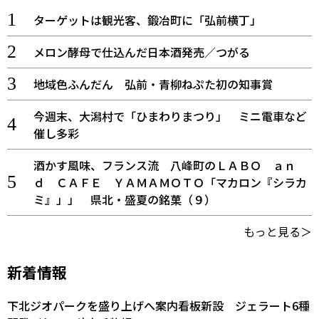
ターゲットは観光客、鍛冶町に「弘前横丁」
メロン酵母で仕込んだ日本酒発売／つがる
地域色ふんだん 弘前・青柳ねぷた初の知事賞
今週末、大潟村で「ひまわりまつり」 ミニ電車など
催し多彩
酒かす風味、フランス流 八峰町のＬＡＢＯ ａｎ
ｄ ＣＡＦＥ ＹＡＭＡＭＯＴＯ「マカロン『シラカ
ミ』」」 県北・盛夏の銘菓（９）
もっと見る＞
新着情報
下北ジオパークを盛り上げへ案内看板新設 ジェラート6種