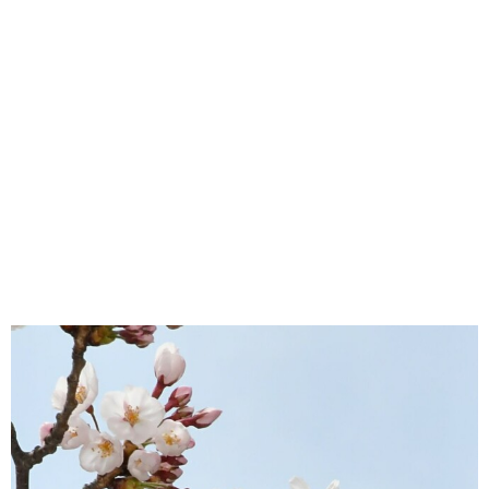
味わう一覧
麺類
ご当地グルメ
酒
スイーツ
癒す一覧
温泉
自然
宿泊
青森県
岩手県
秋田県