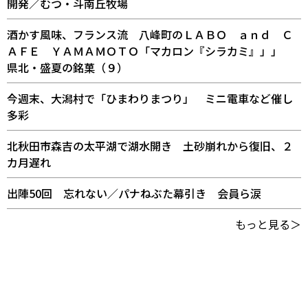
開発／むつ・斗南丘牧場
酒かす風味、フランス流 八峰町のＬＡＢＯ ａｎｄ Ｃ
ＡＦＥ ＹＡＭＡＭＯＴＯ「マカロン『シラカミ』」」
県北・盛夏の銘菓（９）
今週末、大潟村で「ひまわりまつり」 ミニ電車など催し
多彩
北秋田市森吉の太平湖で湖水開き 土砂崩れから復旧、２
カ月遅れ
出陣50回 忘れない／パナねぶた幕引き 会員ら涙
もっと見る＞