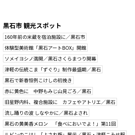
黒石市 観光スポット
160年前の米蔵を宿泊施設に／黒石市
体験型美術館「黒石アートBOX」開館
ソメイヨシノ満開／黒石さくらまつり開幕
津軽の伝統こま「ずぐり」制作最盛期／黒石
黒石で新春恒例こけしの初挽き
赤に黄色に 中野もみじ山見ごろ／黒石
旧星野内科、複合施設に カフェやアトリエ／黒石
流し踊りの波 しなやかに／黒石よされ
黒石の黄美香メロン 「食べにおいでよ！」第11回
ルビンのこけし「よされ版」展示／黒石・津軽こみせ駅