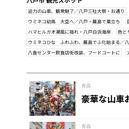
八戸市 観光スポット
迫力の山車、観衆魅了／八戸三社大祭・お通り
ウミネコ幼鳥 大空へ／八戸・蕪島で巣立ち
ハマヒルガオ潮風に揺れ・八戸白浜海岸
色と
ウミネコひな ふわふわ、蕪島でふ化始まる／
八食センター飲食店街改装、フードコートに
青森
豪華な山車
青森