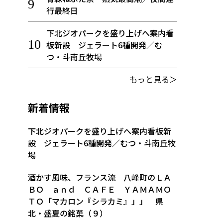
行最終日
下北ジオパークを盛り上げへ案内看
板新設 ジェラート6種開発／む
つ・斗南丘牧場
もっと見る＞
新着情報
下北ジオパークを盛り上げへ案内看板新
設 ジェラート6種開発／むつ・斗南丘牧
場
酒かす風味、フランス流 八峰町のＬＡ
ＢＯ ａｎｄ ＣＡＦＥ ＹＡＭＡＭＯ
ＴＯ「マカロン『シラカミ』」」 県
北・盛夏の銘菓（９）