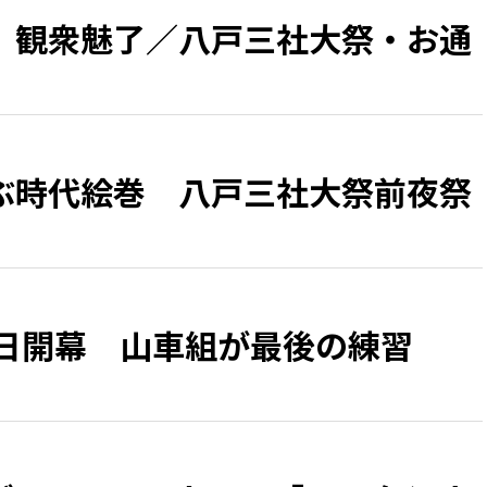
、観衆魅了／八戸三社大祭・お通
ぶ時代絵巻 八戸三社大祭前夜祭
1日開幕 山車組が最後の練習