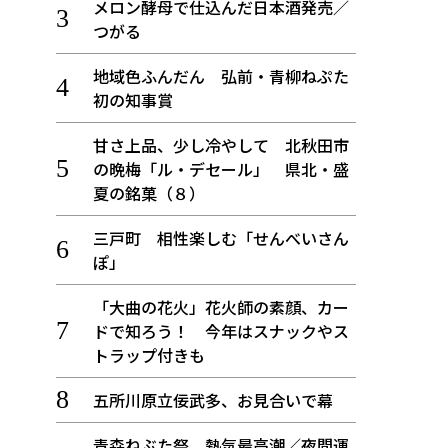
メロン酵母で仕込んだ日本酒発売／
つがる
地域色ふんだん 弘前・青柳ねぷた
初の知事賞
甘さ上品、少し冷やして 北秋田市
の晩梅「ル・デセール」 県北・盛
夏の銘菓（８）
三戸町 相性楽しむ「せんべいさん
ぽ」
「大曲の花火」花火師の素顔、カー
ドで知ろう！ 今年はスナックやス
トラップ付きも
五所川原立佞武多、お見合いで幕
青森ねぶた祭 熱気最高潮／夜間運