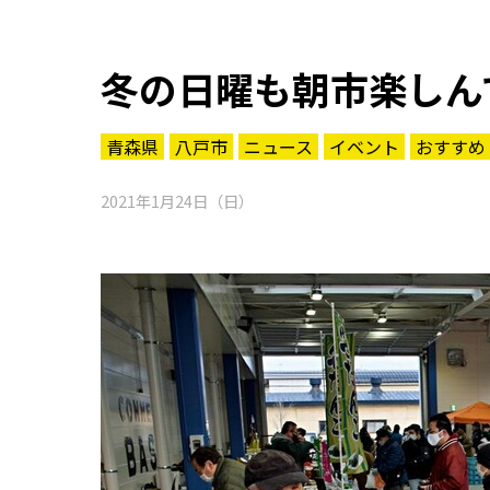
冬の日曜も朝市楽しん
青森県
八戸市
ニュース
イベント
おすすめ
2021年1月24日（日）
知る一覧
世界遺産
文化・歴史
パワースポット
ミステリー