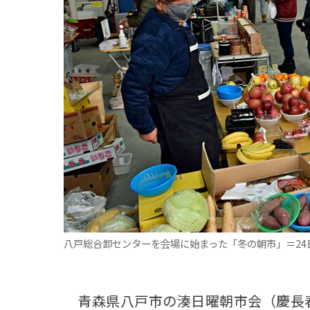
観る一覧
桜
花
紅葉
楽しむ一覧
まつり・イベント
聖地
おみやげ・特産
道の駅・産直
鉄道
アウトドア・レジャー
味わう一覧
麺類
ご当地グルメ
酒
スイーツ
癒す一覧
温泉
自然
宿泊
青森県
岩手県
秋田県
八戸総合卸センターを会場に始まった「冬の朝市」＝24日
青森県八戸市の湊日曜朝市会（慶長春