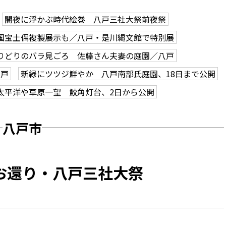
闇夜に浮かぶ時代絵巻 八戸三社大祭前夜祭
国宝土偶複製展示も／八戸・是川縄文館で特別展
りどりのバラ見ごろ 佐藤さん夫妻の庭園／八戸
八戸
新緑にツツジ鮮やか 八戸南部氏庭園、18日まで公開
太平洋や草原一望 鮫角灯台、2日から公開
八戸市
お還り・八戸三社大祭