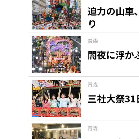
迫力の山車
り
青森
闇夜に浮か
青森
三社大祭3
青森