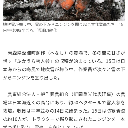
地吹雪が舞う中、雪の下からニンジンを掘り起こす作業員たち＝15
日午後2時半ごろ、深浦町舮作
青森県深浦町舮作（へなし）の農場で、冬の間に甘さが
増す「ふかうら雪人参」の収穫が始まっている。15日は日
本海からの寒風で地吹雪が舞う中、作業員が次々と雪の下
からニンジンを掘り出した。
農事組合法人・舮作興農組合（新岡重光代表理事）の農
場は日本海近くの高台にあり、約50ヘクタールで雪人参を
栽培。収穫は平年並みの14日に始まった。15日は防寒着姿
の約10人が、トラクターで掘り起こされたニンジンを一本
ずつ手に取り、雪や土を落としていった。