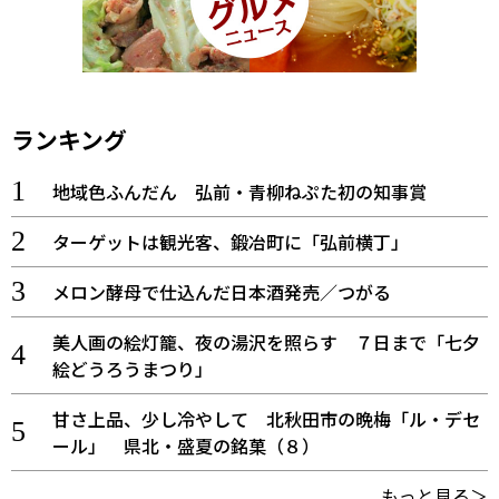
ランキング
地域色ふんだん 弘前・青柳ねぷた初の知事賞
ターゲットは観光客、鍛冶町に「弘前横丁」
メロン酵母で仕込んだ日本酒発売／つがる
美人画の絵灯籠、夜の湯沢を照らす ７日まで「七夕
絵どうろうまつり」
甘さ上品、少し冷やして 北秋田市の晩梅「ル・デセ
ール」 県北・盛夏の銘菓（８）
もっと見る＞