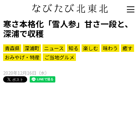
寒さ本格化「雪人参」甘さ一段と、
深浦で収穫
青森県
深浦町
ニュース
知る
楽しむ
味わう
癒す
おみやげ・特産
ご当地グルメ
2020年12月16日（水）
知る一覧
世界遺産
文化・歴史
パワースポット
ミステリー
観る一覧
桜
花
紅葉
楽しむ一覧
まつり・イベント
聖地
おみやげ・特産
道の駅・産直
鉄道
アウトドア・レジャー