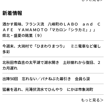
新着情報
酒かす風味、フランス流 八峰町のＬＡＢＯ ａｎｄ Ｃ
ＡＦＥ ＹＡＭＡＭＯＴＯ「マカロン『シラカミ』」」
県北・盛夏の銘菓（９）
今週末、大潟村で「ひまわりまつり」 ミニ電車など催し
多彩
北秋田市森吉の太平湖で湖水開き 土砂崩れから復旧、２
カ月遅れ
出陣50回 忘れない／パナねぶた幕引き 会員ら涙
猛暑を逃れ、元滝伏流水でひんやり にかほ市象潟町
もっと見る＞