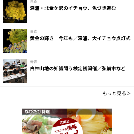
青森
深浦・北金ケ沢のイチョウ、色づき進む
青森
黄金の輝き 今年も／深浦、大イチョウ点灯式
青森
白神山地の知識問う検定初開催／弘前市など
もっと見る＞