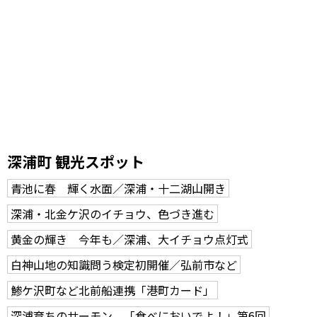
深浦町 観光スポット
青池に春 輝く水面／深浦・十二湖山開き
深浦・北金ケ沢のイチョウ、色づき進む
黄金の輝き 今年も／深浦、大イチョウ点灯式
白神山地の知識問う検定初開催／弘前市など
鯵ケ沢町など北前船連携「港町カード」
深浦育ちのサーモン 「食べにおいでよ！」第6回