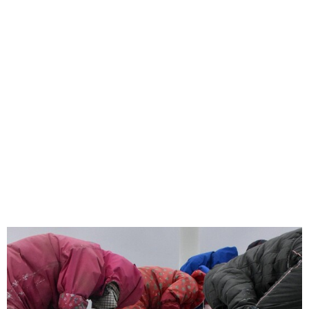
味わう一覧
麺類
ご当地グルメ
酒
スイーツ
癒す一覧
温泉
自然
宿泊
青森県
岩手県
秋田県