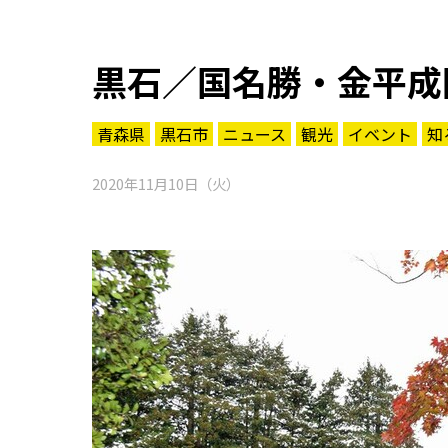
黒石／国名勝・金平成
青森県
黒石市
ニュース
観光
イベント
知
2020年11月10日（火）
知る一覧
世界遺産
文化・歴史
パワースポット
ミステリー