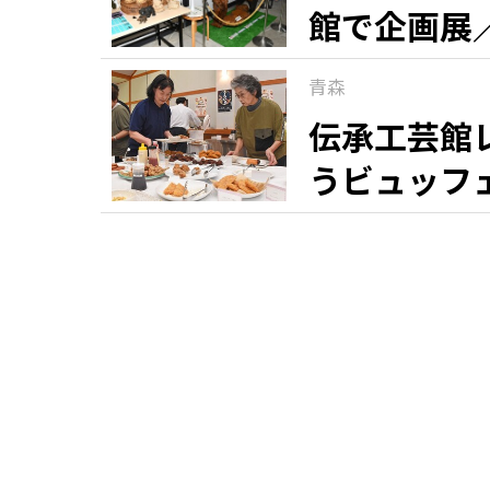
館で企画展
青森
伝承工芸館
うビュッフ