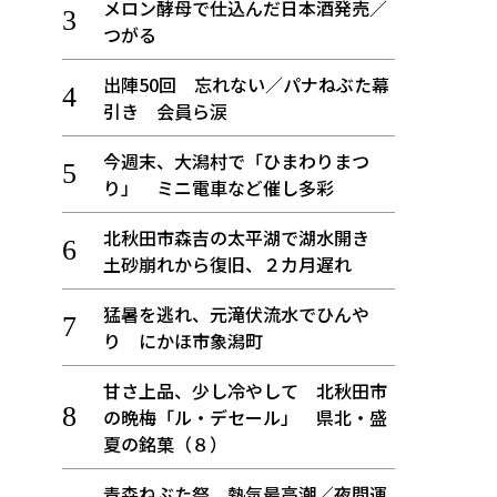
メロン酵母で仕込んだ日本酒発売／
つがる
出陣50回 忘れない／パナねぶた幕
引き 会員ら涙
今週末、大潟村で「ひまわりまつ
り」 ミニ電車など催し多彩
北秋田市森吉の太平湖で湖水開き
土砂崩れから復旧、２カ月遅れ
猛暑を逃れ、元滝伏流水でひんや
り にかほ市象潟町
甘さ上品、少し冷やして 北秋田市
の晩梅「ル・デセール」 県北・盛
夏の銘菓（８）
青森ねぶた祭 熱気最高潮／夜間運