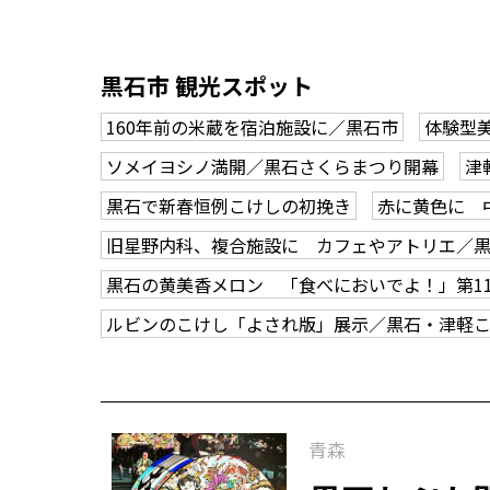
黒石市 観光スポット
160年前の米蔵を宿泊施設に／黒石市
体験型
ソメイヨシノ満開／黒石さくらまつり開幕
津
黒石で新春恒例こけしの初挽き
赤に黄色に 
旧星野内科、複合施設に カフェやアトリエ／
黒石の黄美香メロン 「食べにおいでよ！」第1
ルビンのこけし「よされ版」展示／黒石・津軽
青森