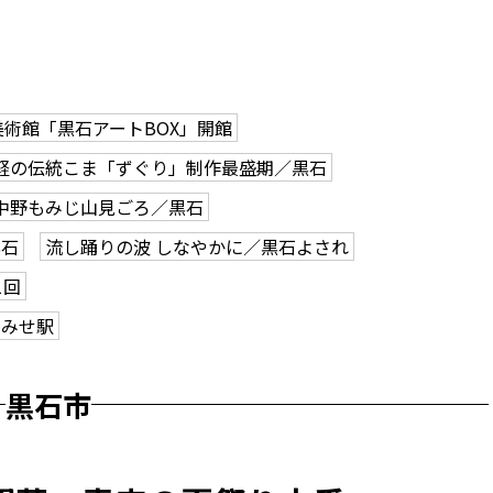
美術館「黒石アートBOX」開館
軽の伝統こま「ずぐり」制作最盛期／黒石
中野もみじ山見ごろ／黒石
黒石
流し踊りの波 しなやかに／黒石よされ
1回
こみせ駅
黒石市