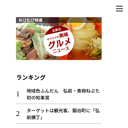
ランキング
地域色ふんだん 弘前・青柳ねぷた
初の知事賞
ターゲットは観光客、鍛冶町に「弘
前横丁」