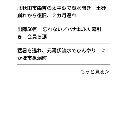
北秋田市森吉の太平湖で湖水開き 土砂
崩れから復旧、２カ月遅れ
出陣50回 忘れない／パナねぶた幕引
き 会員ら涙
猛暑を逃れ、元滝伏流水でひんやり に
かほ市象潟町
もっと見る＞