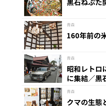
黒石ねぷた
青森
160年前
青森
昭和レトロ
に集結／黒
青森
クマの生態