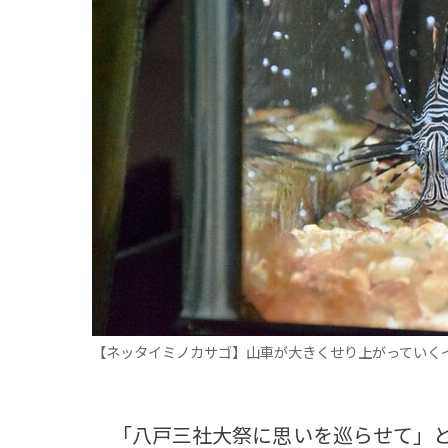
観る一覧
桜
花
紅葉
楽しむ一覧
まつり・イベント
聖地
おみやげ・特産
道の駅・産直
鉄道
アウトドア・レジャー
味わう一覧
麺類
ご当地グルメ
酒
スイーツ
癒す一覧
温泉
自然
宿泊
青森県
岩手県
秋田県
【ネッタイミノカサゴ】山車が大きくせり上がっていく
「八戸三社大祭に思いを巡らせて」と