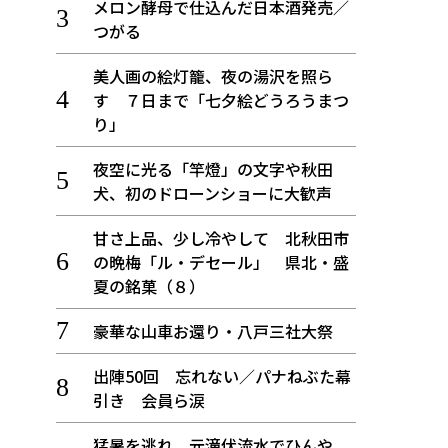
メロン酵母で仕込んだ日本酒発売／
つがる
美人画の絵灯籠、夜の湯沢を照ら
す ７日まで「七夕絵どうろうまつ
り」
夜空に光る「竿燈」の文字や秋田
犬、初のドローンショーに大歓声
甘さ上品、少し冷やして 北秋田市
の晩梅「ル・デセール」 県北・盛
夏の銘菓（８）
豪華な山車お還り・八戸三社大祭
出陣50回 忘れない／パナねぶた幕
引き 会員ら涙
猛暑を逃れ、元滝伏流水でひんや