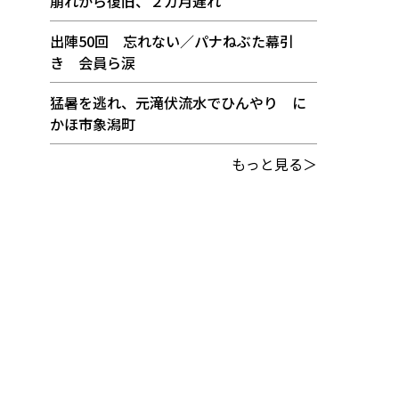
崩れから復旧、２カ月遅れ
出陣50回 忘れない／パナねぶた幕引
き 会員ら涙
猛暑を逃れ、元滝伏流水でひんやり に
かほ市象潟町
もっと見る＞