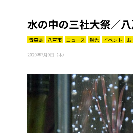
水の中の三社大祭／八
青森県
八戸市
ニュース
観光
イベント
お
2020年7月9日（木）
知る一覧
世界遺産
文化・歴史
パワースポット
ミステリー