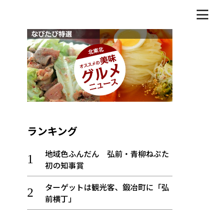
ランキング
地域色ふんだん 弘前・青柳ねぷた
初の知事賞
ターゲットは観光客、鍛冶町に「弘
前横丁」