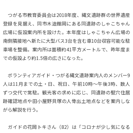
つがる市教育委員会は2018年度、縄文遺跡群の世界遺産
登録を見据え、同市木造館岡にある同遺跡のしゃこちゃん
広場に仮設案内所を設けた。本年度はしゃこちゃん広場の
南側隣接地へ新たに大型バス3台を含む車10台収容可能な駐
車場を整備。案内所は面積約41平方メートルで、昨年度ま
での仮設より約1.5倍の広さになった。
ボランティアガイド・つがる縄文遺跡案内人のメンバー9
人は11月までの土・日、祝日、午前10時～午後3時、数人
ずつ交代で常駐。観光客の求めに応じ、同遺跡の竪穴住居
跡確認地点や田小屋野貝塚の人骨出土地点などを案内しな
がら解説を行う。
ガイドの花岡トキさん（82）は「コロナが少し気になる