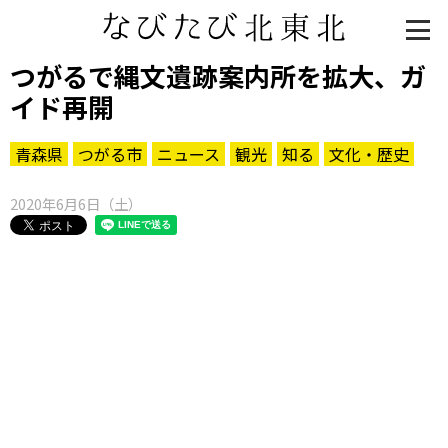
つがるで縄文遺跡案内所を拡大、ガ
イド再開
青森県
つがる市
ニュース
観光
知る
文化・歴史
2020年6月6日（土）
知る一覧
世界遺産
文化・歴史
パワースポット
ミステリー
観る一覧
桜
花
紅葉
楽しむ一覧
まつり・イベント
聖地
おみやげ・特産
道の駅・産直
鉄道
アウトドア・レジャー