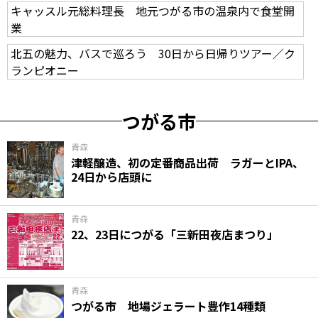
キャッスル元総料理長 地元つがる市の温泉内で食堂開
業
北五の魅力、バスで巡ろう 30日から日帰りツアー／ク
ランピオニー
つがる市
青森
津軽醸造、初の定番商品出荷 ラガーとIPA、
24日から店頭に
青森
22、23日につがる「三新田夜店まつり」
青森
つがる市 地場ジェラート豊作14種類