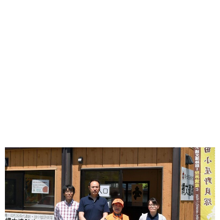
味わう一覧
麺類
ご当地グルメ
酒
スイーツ
癒す一覧
温泉
自然
宿泊
青森県
岩手県
秋田県