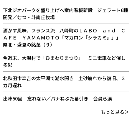
下北ジオパークを盛り上げへ案内看板新設 ジェラート6種
開発／むつ・斗南丘牧場
酒かす風味、フランス流 八峰町のＬＡＢＯ ａｎｄ Ｃ
ＡＦＥ ＹＡＭＡＭＯＴＯ「マカロン『シラカミ』」」
県北・盛夏の銘菓（９）
今週末、大潟村で「ひまわりまつり」 ミニ電車など催し
多彩
北秋田市森吉の太平湖で湖水開き 土砂崩れから復旧、２
カ月遅れ
出陣50回 忘れない／パナねぶた幕引き 会員ら涙
もっと見る＞