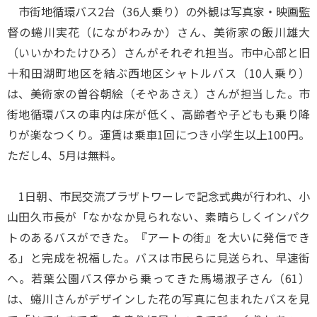
市街地循環バス2台（36人乗り）の外観は写真家・映画監
督の蜷川実花（にながわみか）さん、美術家の飯川雄大
（いいかわたけひろ）さんがそれぞれ担当。市中心部と旧
十和田湖町地区を結ぶ西地区シャトルバス（10人乗り）
は、美術家の曽谷朝絵（そやあさえ）さんが担当した。市
街地循環バスの車内は床が低く、高齢者や子どもも乗り降
りが楽なつくり。運賃は乗車1回につき小学生以上100円。
ただし4、5月は無料。
1日朝、市民交流プラザトワーレで記念式典が行われ、小
山田久市長が「なかなか見られない、素晴らしくインパク
トのあるバスができた。『アートの街』を大いに発信でき
る」と完成を祝福した。バスは市民らに見送られ、早速街
へ。若葉公園バス停から乗ってきた馬場淑子さん（61）
は、蜷川さんがデザインした花の写真に包まれたバスを見