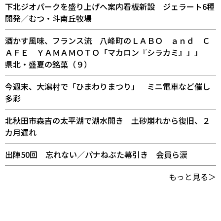
下北ジオパークを盛り上げへ案内看板新設 ジェラート6種
開発／むつ・斗南丘牧場
酒かす風味、フランス流 八峰町のＬＡＢＯ ａｎｄ Ｃ
ＡＦＥ ＹＡＭＡＭＯＴＯ「マカロン『シラカミ』」」
県北・盛夏の銘菓（９）
今週末、大潟村で「ひまわりまつり」 ミニ電車など催し
多彩
北秋田市森吉の太平湖で湖水開き 土砂崩れから復旧、２
カ月遅れ
出陣50回 忘れない／パナねぶた幕引き 会員ら涙
もっと見る＞