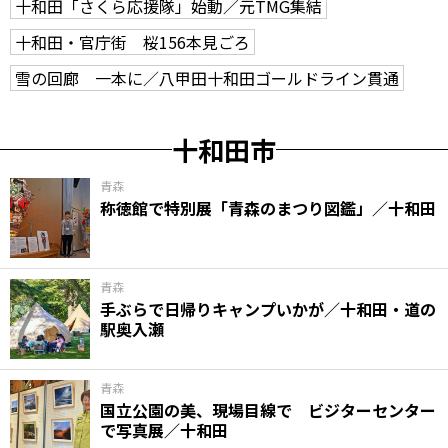
十和田「さくら応援隊」始動／元TMG集結
十和田・官庁街 桜156本見ごろ
雪の回廊 一本に／八甲田十和田ゴールドライン貫通
十和田市
青森
称徳館で特別展「青森のまつり図鑑」／十和田
青森
手ぶらで日帰りキャンプいかが／十和田・道の
駅奥入瀬
青森
国立公園の美、現場目線で ビジターセンター
で写真展／十和田