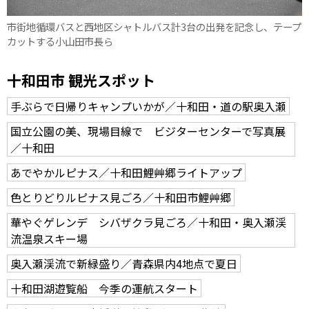
市街地循環バスと西地区シャトルバス計3台の出発を記念し、テープ
カットする小山田市長ら
十和田市 観光スポット
手ぶらで日帰りキャンプいかが／十和田・道の駅奥入瀬
国立公園の美、現場目線で ビジターセンターで写真展
／十和田
あでやかルピナス／十和田鯉艸郷ライトアップ
色とりどりルピナス見ごろ／十和田市鯉艸郷
華やぐゲレンデ シバザクラ見ごろ／十和田・奥入瀬渓
流温泉スキー場
奥入瀬渓流で新緑盛り／青森県内4地点で夏日
十和田湖遊覧船 今季の運航スタート