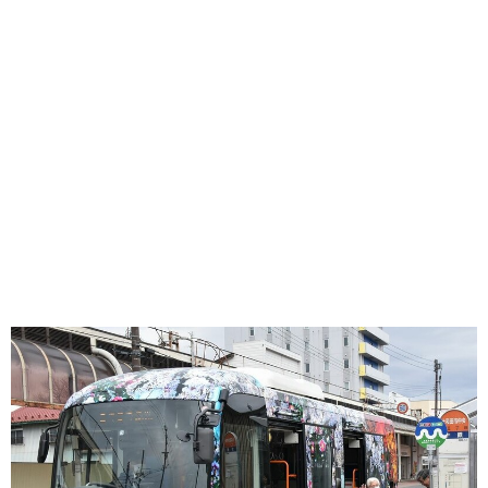
味わう一覧
麺類
ご当地グルメ
酒
スイーツ
癒す一覧
温泉
自然
宿泊
青森県
岩手県
秋田県