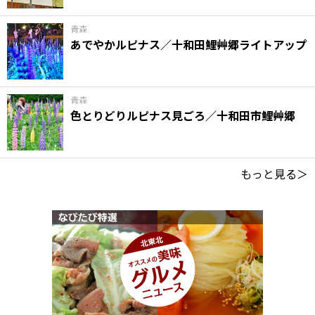
青森
あでやかルピナス／十和田鯉艸郷ライトアップ
青森
色とりどりルピナス見ごろ／十和田市鯉艸郷
もっと見る＞