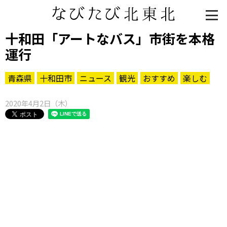
十和田「アートなバス」市街を本格
運行
青森県
十和田市
ニュース
観光
おすすめ
楽しむ
2020年4月2日（木）
知る一覧
世界遺産
文化・歴史
パワースポット
ミステリー
観る一覧
桜
花
紅葉
楽しむ一覧
まつり・イベント
聖地
おみやげ・特産
道の駅・産直
鉄道
アウトドア・レジャー