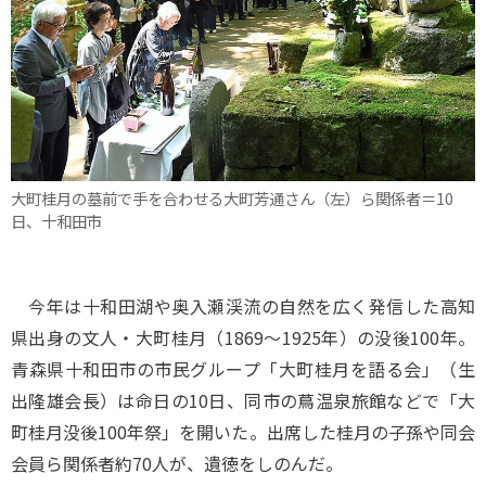
大町桂月の墓前で手を合わせる大町芳通さん（左）ら関係者＝10
日、十和田市
今年は十和田湖や奥入瀬渓流の自然を広く発信した高知
県出身の文人・大町桂月（1869～1925年）の没後100年。
青森県十和田市の市民グループ「大町桂月を語る会」（生
出隆雄会長）は命日の10日、同市の蔦温泉旅館などで「大
町桂月没後100年祭」を開いた。出席した桂月の子孫や同会
会員ら関係者約70人が、遺徳をしのんだ。