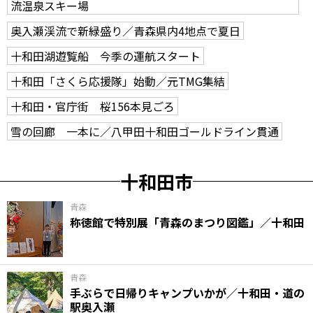
流温泉スキー場
奥入瀬渓流で新緑盛り／青森県内4地点で夏日
十和田湖遊覧船 今季の運航スタート
十和田「さくら応援隊」始動／元TMG集結
十和田・官庁街 桜156本見ごろ
雪の回廊 一本に／八甲田十和田ゴールドライン貫通
十和田市
青森
称徳館で特別展「青森のまつり図鑑」／十和田
青森
手ぶらで日帰りキャンプいかが／十和田・道の
駅奥入瀬