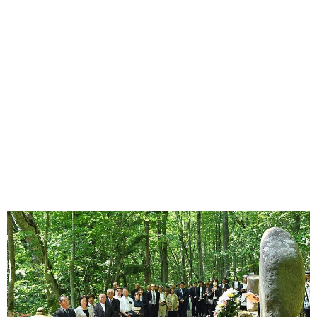
味わう一覧
麺類
ご当地グルメ
酒
スイーツ
癒す一覧
温泉
自然
宿泊
青森県
岩手県
秋田県