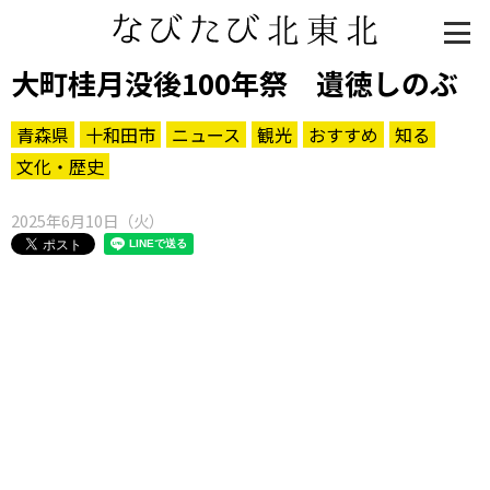
大町桂月没後100年祭 遺徳しのぶ
青森県
十和田市
ニュース
観光
おすすめ
知る
文化・歴史
2025年6月10日（火）
知る一覧
世界遺産
文化・歴史
パワースポット
ミステリー
観る一覧
桜
花
紅葉
楽しむ一覧
まつり・イベント
聖地
おみやげ・特産
道の駅・産直
鉄道
アウトドア・レジャー