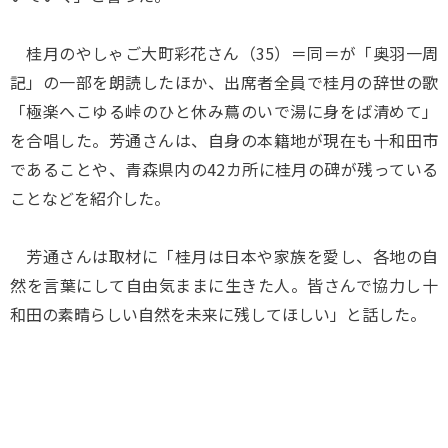
桂月のやしゃご大町彩花さん（35）＝同＝が「奥羽一周
記」の一部を朗読したほか、出席者全員で桂月の辞世の歌
「極楽へこゆる峠のひと休み蔦のいで湯に身をば清めて」
を合唱した。芳通さんは、自身の本籍地が現在も十和田市
であることや、青森県内の42カ所に桂月の碑が残っている
ことなどを紹介した。
芳通さんは取材に「桂月は日本や家族を愛し、各地の自
然を言葉にして自由気ままに生きた人。皆さんで協力し十
和田の素晴らしい自然を未来に残してほしい」と話した。