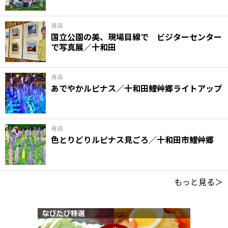
青森
国立公園の美、現場目線で ビジターセンター
で写真展／十和田
青森
あでやかルピナス／十和田鯉艸郷ライトアップ
青森
色とりどりルピナス見ごろ／十和田市鯉艸郷
もっと見る＞