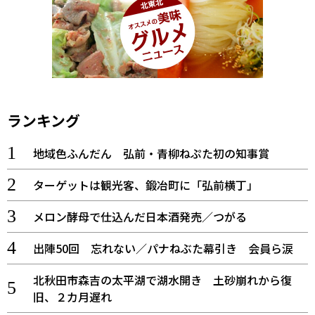
ランキング
地域色ふんだん 弘前・青柳ねぷた初の知事賞
ターゲットは観光客、鍛冶町に「弘前横丁」
メロン酵母で仕込んだ日本酒発売／つがる
出陣50回 忘れない／パナねぶた幕引き 会員ら涙
北秋田市森吉の太平湖で湖水開き 土砂崩れから復
旧、２カ月遅れ