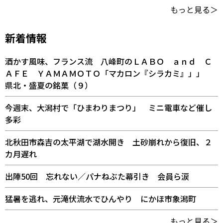
もっと見る＞
新着情報
酒かす風味、フランス流 八峰町のＬＡＢＯ ａｎｄ Ｃ
ＡＦＥ ＹＡＭＡＭＯＴＯ「マカロン『シラカミ』」」
県北・盛夏の銘菓（９）
今週末、大潟村で「ひまわりまつり」 ミニ電車など催し
多彩
北秋田市森吉の太平湖で湖水開き 土砂崩れから復旧、２
カ月遅れ
出陣50回 忘れない／パナねぶた幕引き 会員ら涙
猛暑を逃れ、元滝伏流水でひんやり にかほ市象潟町
もっと見る＞