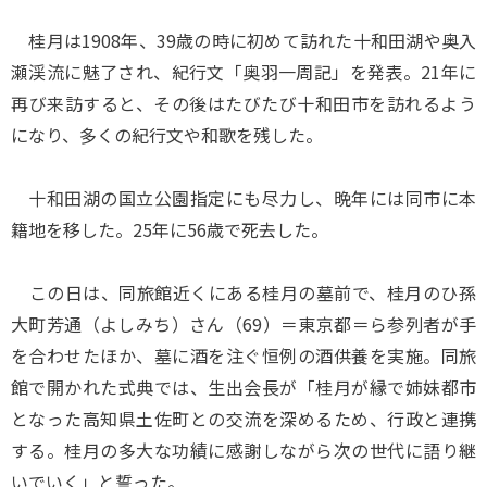
桂月は1908年、39歳の時に初めて訪れた十和田湖や奥入
瀬渓流に魅了され、紀行文「奥羽一周記」を発表。21年に
再び来訪すると、その後はたびたび十和田市を訪れるよう
になり、多くの紀行文や和歌を残した。
十和田湖の国立公園指定にも尽力し、晩年には同市に本
籍地を移した。25年に56歳で死去した。
この日は、同旅館近くにある桂月の墓前で、桂月のひ孫
大町芳通（よしみち）さん（69）＝東京都＝ら参列者が手
を合わせたほか、墓に酒を注ぐ恒例の酒供養を実施。同旅
館で開かれた式典では、生出会長が「桂月が縁で姉妹都市
となった高知県土佐町との交流を深めるため、行政と連携
する。桂月の多大な功績に感謝しながら次の世代に語り継
いでいく」と誓った。