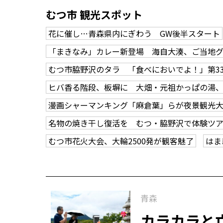
むつ市 観光スポット
花に催し…青森県内にぎわう GW後半スタート
「まきなみ」カレー新登場 海自大湊、ご当地
むつ市脇野沢のタラ 「食べにおいでよ！」第3
ヒバ香る階段、板塀に 大畑・元祖かっぱの湯
漫画シャーマンキング「麻倉葉」らが夜景観光
名物の焼き干し復活を むつ・脇野沢で体験ツ
むつ市花火大会、大輪2500発が観客魅了
はま
青森
カラカラと