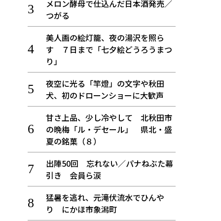
メロン酵母で仕込んだ日本酒発売／
つがる
美人画の絵灯籠、夜の湯沢を照ら
す ７日まで「七夕絵どうろうまつ
り」
夜空に光る「竿燈」の文字や秋田
犬、初のドローンショーに大歓声
甘さ上品、少し冷やして 北秋田市
の晩梅「ル・デセール」 県北・盛
夏の銘菓（８）
出陣50回 忘れない／パナねぶた幕
引き 会員ら涙
猛暑を逃れ、元滝伏流水でひんや
り にかほ市象潟町