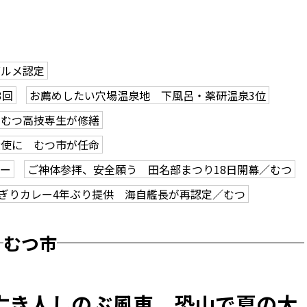
グルメ認定
3回
お薦めしたい穴場温泉地 下風呂・薬研温泉3位
、むつ高技専生が修繕
大使に むつ市が任命
アー
ご神体参拝、安全願う 田名部まつり18日開幕／むつ
ぎりカレー4年ぶり提供 海自艦長が再認定／むつ
むつ市
亡き人しのぶ風車 恐山で夏の大