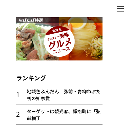
ランキング
地域色ふんだん 弘前・青柳ねぷた
初の知事賞
ターゲットは観光客、鍛冶町に「弘
前横丁」