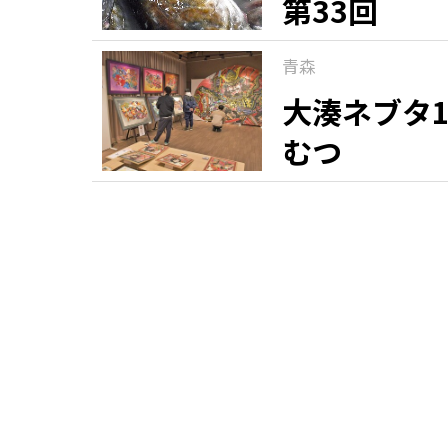
第33回
青森
大湊ネブタ1
むつ