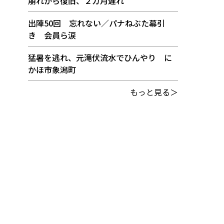
崩れから復旧、２カ月遅れ
出陣50回 忘れない／パナねぶた幕引
き 会員ら涙
猛暑を逃れ、元滝伏流水でひんやり に
かほ市象潟町
もっと見る＞