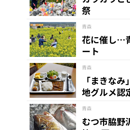
祭
青森
花に催し…
ート
青森
「まきなみ
地グルメ認
青森
むつ市脇野