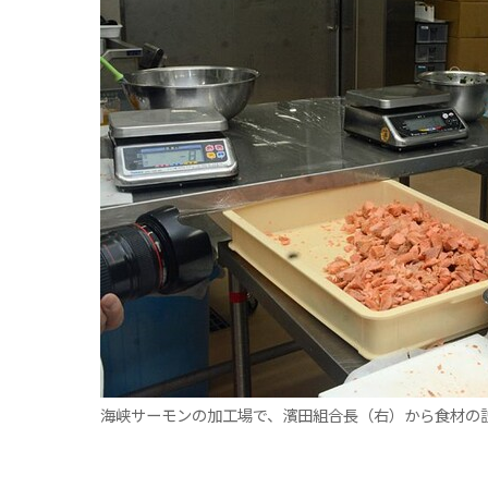
観る一覧
桜
花
紅葉
楽しむ一覧
まつり・イベント
聖地
おみやげ・特産
道の駅・産直
鉄道
アウトドア・レジャー
味わう一覧
麺類
ご当地グルメ
酒
スイーツ
癒す一覧
温泉
自然
宿泊
青森県
岩手県
秋田県
海峡サーモンの加工場で、濱田組合長（右）から食材の