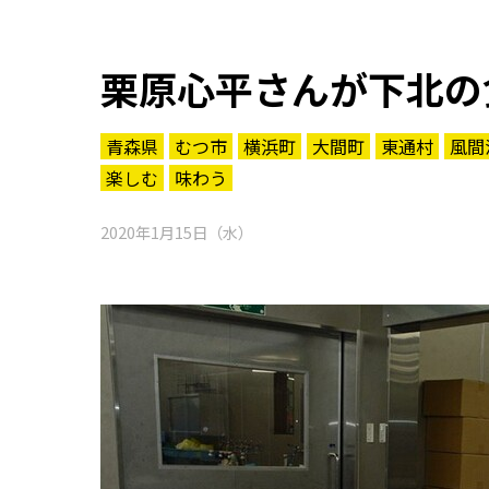
栗原心平さんが下北の
青森県
むつ市
横浜町
大間町
東通村
風間
楽しむ
味わう
2020年1月15日（水）
知る一覧
世界遺産
文化・歴史
パワースポット
ミステリー