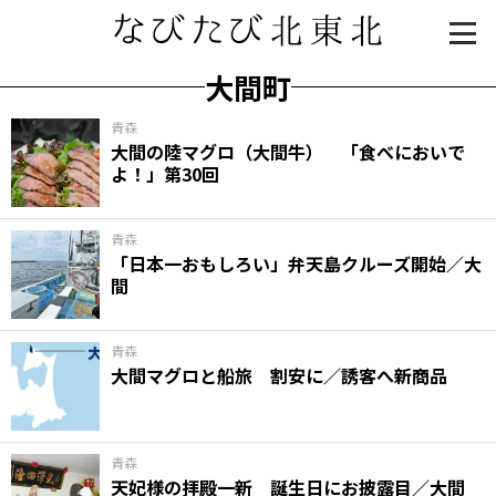
大間町
青森
大間の陸マグロ（大間牛） 「食べにおいで
よ！」第30回
青森
「日本一おもしろい」弁天島クルーズ開始／大
間
知る一覧
世界遺産
文化・歴史
パワースポット
ミステリー
青森
大間マグロと船旅 割安に／誘客へ新商品
観る一覧
桜
花
紅葉
楽しむ一覧
まつり・イベント
聖地
おみやげ・特産
道の駅・産直
鉄道
アウトドア・レジャー
青森
天妃様の拝殿一新 誕生日にお披露目／大間