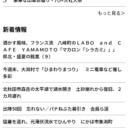
豪華な山車お還り・八戸三社大祭
もっと見る＞
新着情報
酒かす風味、フランス流 八峰町のＬＡＢＯ ａｎｄ Ｃ
ＡＦＥ ＹＡＭＡＭＯＴＯ「マカロン『シラカミ』」」
県北・盛夏の銘菓（９）
今週末、大潟村で「ひまわりまつり」 ミニ電車など催し
多彩
北秋田市森吉の太平湖で湖水開き 土砂崩れから復旧、２
カ月遅れ
出陣50回 忘れない／パナねぶた幕引き 会員ら涙
猛暑を逃れ、元滝伏流水でひんやり にかほ市象潟町