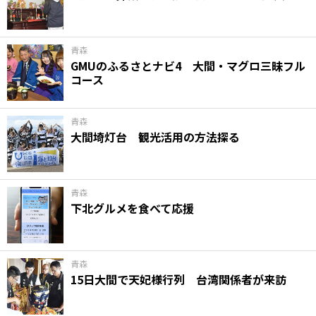
味わう一覧
麺類
ご当地グルメ
酒
スイーツ
癒す一覧
温泉
自然
宿泊
青森
GMUのふるさとナビ4 大間・マグロ三昧フル
コース
青森県
岩手県
秋田県
青森
大間埼灯台 観光活用の方法探る
青森
下北グルメを食べて応援
青森
15日大間で天妃様行列 台湾関係者が来訪