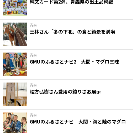
縄文カード第2弾、青森県の出土品網羅
青森
王林さん「冬の下北」の食と絶景を満喫
青森
GMUのふるさとナビ2 大間・マグロ三昧
青森
松方弘樹さん愛用の釣りざお展示
青森
GMUのふるさとナビ 大間・海と陸のマグロ