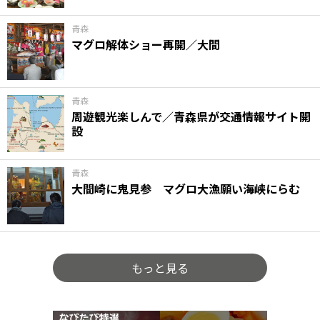
青森
マグロ解体ショー再開／大間
青森
周遊観光楽しんで／青森県が交通情報サイト開
設
青森
大間崎に鬼見参 マグロ大漁願い海峡にらむ
もっと見る