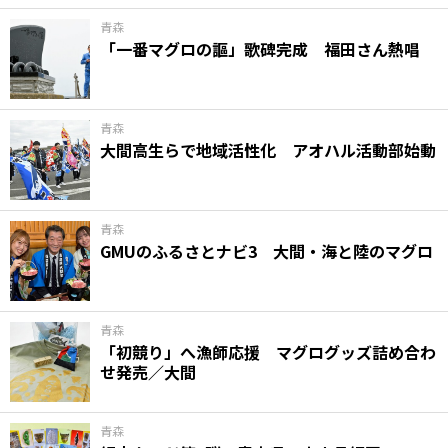
青森
「一番マグロの謳」歌碑完成 福田さん熱唱
青森
大間高生らで地域活性化 アオハル活動部始動
青森
GMUのふるさとナビ3 大間・海と陸のマグロ
青森
「初競り」へ漁師応援 マグログッズ詰め合わ
せ発売／大間
青森