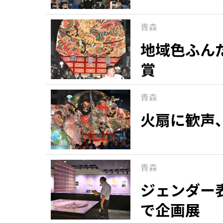
青森
地域色ふん
賞
青森
火扇に歓声
青森
ジェンダー
で企画展