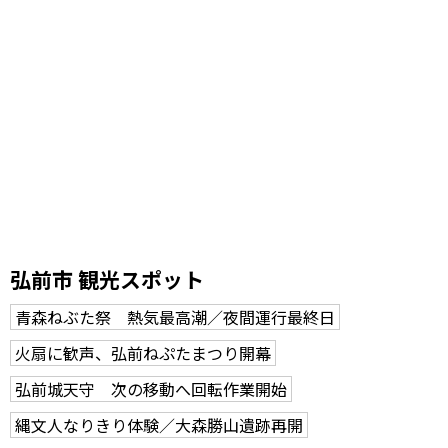
弘前市 観光スポット
青森ねぶた祭 熱気最高潮／夜間運行最終日
火扇に歓声、弘前ねぷたまつり開幕
弘前城天守 次の移動へ回転作業開始
縄文人なりきり体験／大森勝山遺跡再開