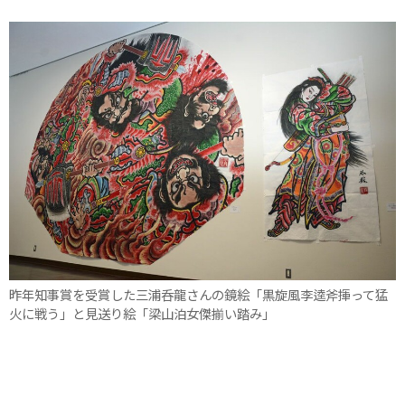
昨年知事賞を受賞した三浦呑龍さんの鏡絵「黒旋風李逵斧揮って猛
火に戦う」と見送り絵「梁山泊女傑揃い踏み」