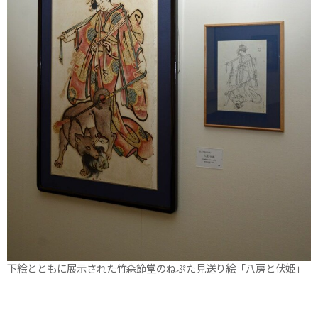
下絵とともに展示された竹森節堂のねぷた見送り絵「八房と伏姫」