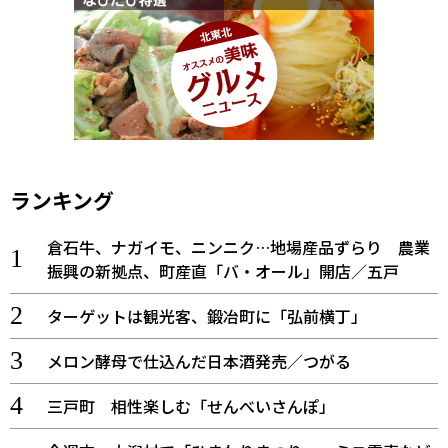
ランキング
倉石牛、ナガイモ、ニンニク…地場産品ずらり 農業
振興の新拠点、町産直「バ・オール」開店／五戸
ターゲットは観光客、鍛冶町に「弘前横丁」
メロン酵母で仕込んだ日本酒発売／つがる
三戸町 相性楽しむ「せんべいさんぽ」