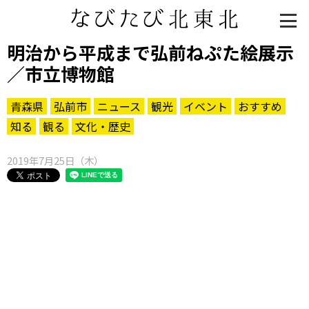
明治から平成まで弘前ねぷた絵展示
／市立博物館
青森県
弘前市
ニュース
観光
イベント
おすすめ
知る
観る
文化・歴史
2019年7月25日（木）
知る一覧
世界遺産
文化・歴史
パワースポット
ミステリー
観る一覧
桜
花
紅葉
楽しむ一覧
まつり・イベント
聖地
おみやげ・特産
道の駅・産直
鉄道
アウトドア・レジャー