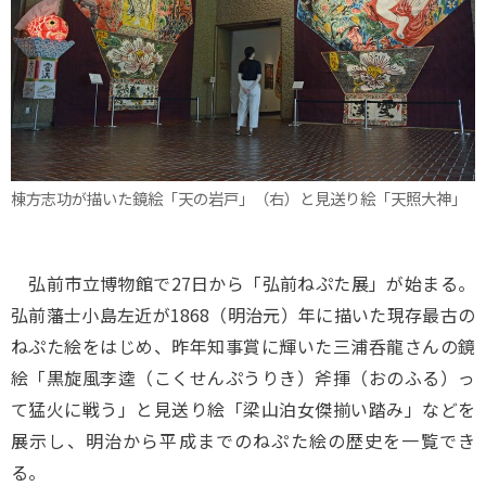
棟方志功が描いた鏡絵「天の岩戸」（右）と見送り絵「天照大神」
弘前市立博物館で27日から「弘前ねぷた展」が始まる。
弘前藩士小島左近が1868（明治元）年に描いた現存最古の
ねぷた絵をはじめ、昨年知事賞に輝いた三浦呑龍さんの鏡
絵「黒旋風李逵（こくせんぷうりき）斧揮（おのふる）っ
て猛火に戦う」と見送り絵「梁山泊女傑揃い踏み」などを
展示し、明治から平成までのねぷた絵の歴史を一覧でき
る。