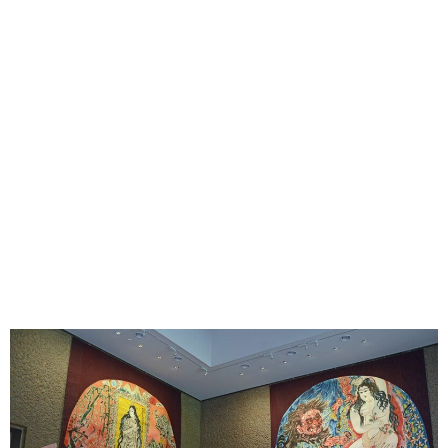
味わう一覧
麺類
ご当地グルメ
酒
スイーツ
癒す一覧
温泉
自然
宿泊
青森県
岩手県
秋田県