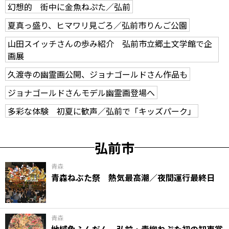
幻想的 街中に金魚ねぷた／弘前
夏真っ盛り、ヒマワリ見ごろ／弘前市りんご公園
山田スイッチさんの歩み紹介 弘前市立郷土文学館で企
画展
久渡寺の幽霊画公開、ジョナゴールドさん作品も
ジョナゴールドさんモデル幽霊画登場へ
多彩な体験 初夏に歓声／弘前で「キッズパーク」
弘前市
青森
青森ねぶた祭 熱気最高潮／夜間運行最終日
青森
地域色ふんだん 弘前・青柳ねぷた初の知事賞