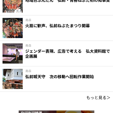
青森
火扇に歓声、弘前ねぷたまつり開幕
青森
ジェンダー表現、広告で考える 弘大資料館で
企画展
青森
弘前城天守 次の移動へ回転作業開始
もっと見る＞