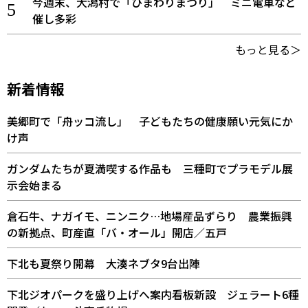
今週末、大潟村で「ひまわりまつり」 ミニ電車など
催し多彩
もっと見る＞
新着情報
美郷町で「舟ッコ流し」 子どもたちの健康願い元気にか
け声
ガンダムたちが夏満喫する作品も 三種町でプラモデル展
示会始まる
倉石牛、ナガイモ、ニンニク…地場産品ずらり 農業振興
の新拠点、町産直「バ・オール」開店／五戸
下北も夏祭り開幕 大湊ネブタ9台出陣
下北ジオパークを盛り上げへ案内看板新設 ジェラート6種