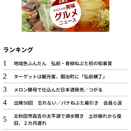
ランキング
地域色ふんだん 弘前・青柳ねぷた初の知事賞
ターゲットは観光客、鍛冶町に「弘前横丁」
メロン酵母で仕込んだ日本酒発売／つがる
出陣50回 忘れない／パナねぶた幕引き 会員ら涙
北秋田市森吉の太平湖で湖水開き 土砂崩れから復
旧、２カ月遅れ