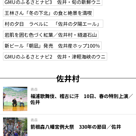
GMUのふるさとナビ3 佐井・旬の新鮮ウニ
王林さん「冬の下北」の食と絶景を満喫
村の夕日 ラベルに 「佐井の夕陽エール」
岩肌を囲む色づく紅葉／佐井村・縫道石山
新ビール「朝凪」発売 佐井産ホップ100％
GMUのふるさとナビ2 佐井・津軽海峡のウニ
佐井村
青森
福浦歌舞伎、稽古に汗 10日、春の特別上演／
佐井
青森
箭根森八幡宮例大祭 330年の節目／佐井