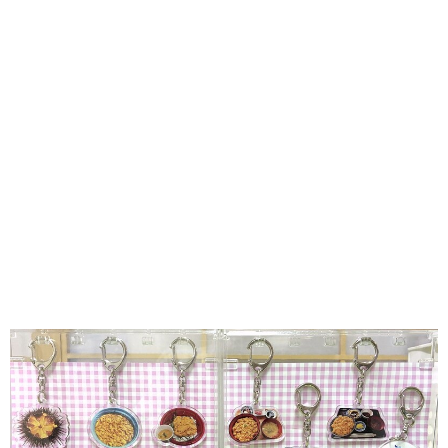
味わう一覧
麺類
ご当地グルメ
酒
スイーツ
癒す一覧
温泉
自然
宿泊
青森県
岩手県
秋田県