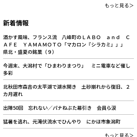
もっと見る＞
新着情報
酒かす風味、フランス流 八峰町のＬＡＢＯ ａｎｄ Ｃ
ＡＦＥ ＹＡＭＡＭＯＴＯ「マカロン『シラカミ』」」
県北・盛夏の銘菓（９）
今週末、大潟村で「ひまわりまつり」 ミニ電車など催し
多彩
北秋田市森吉の太平湖で湖水開き 土砂崩れから復旧、２
カ月遅れ
出陣50回 忘れない／パナねぶた幕引き 会員ら涙
猛暑を逃れ、元滝伏流水でひんやり にかほ市象潟町
もっと見る＞