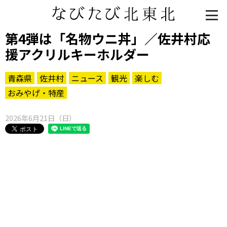
第4弾は「名物ウニ丼」／佐井村応
援アクリルキーホルダー
青森県
佐井村
ニュース
観光
楽しむ
おみやげ・特産
2026年6月21日（日）
知る一覧
世界遺産
文化・歴史
パワースポット
ミステリー
観る一覧
桜
花
紅葉
楽しむ一覧
まつり・イベント
聖地
おみやげ・特産
道の駅・産直
鉄道
アウトドア・レジャー