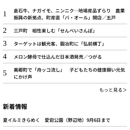
倉石牛、ナガイモ、ニンニク…地場産品ずらり 農業
振興の新拠点、町産直「バ・オール」開店／五戸
三戸町 相性楽しむ「せんべいさんぽ」
ターゲットは観光客、鍛冶町に「弘前横丁」
メロン酵母で仕込んだ日本酒発売／つがる
美郷町で「舟ッコ流し」 子どもたちの健康願い元気
にかけ声
もっと見る＞
新着情報
夏イルミきらめく 愛宕公園（野辺地）9月6日まで