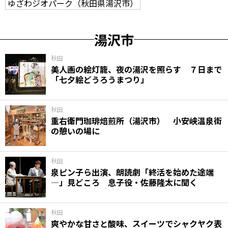
ゆざわジオパーク（秋田県湯沢市）
湯沢市
秋田
美人画の絵灯籠、夜の湯沢を照らす ７日まで
「七夕絵どうろうまつり」
秋田
重右衛門珈琲焙煎所（湯沢市） 小安峡温泉街
の憩いの場に
秋田
泉ピン子ら出演、朗読劇「終活を始めた途端
―」見どころ 息子役・佐藤隆太に聞く
秋田
爽やかな甘さと酸味、スイーツでシャクヤク表