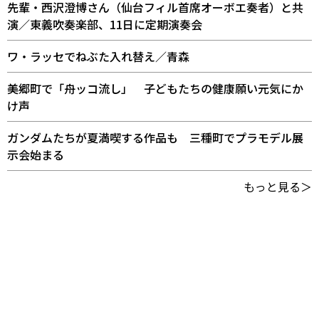
先輩・西沢澄博さん（仙台フィル首席オーボエ奏者）と共
演／東義吹奏楽部、11日に定期演奏会
ワ・ラッセでねぶた入れ替え／青森
美郷町で「舟ッコ流し」 子どもたちの健康願い元気にか
け声
ガンダムたちが夏満喫する作品も 三種町でプラモデル展
示会始まる
もっと見る＞