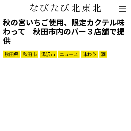
秋の宮いちご使用、限定カクテル味
わって 秋田市内のバー３店舗で提
供
秋田県
秋田市
湯沢市
ニュース
味わう
酒
知る一覧
世界遺産
文化・歴史
パワースポット
ミステリー
観る一覧
桜
花
紅葉
楽しむ一覧
まつり・イベント
聖地
おみやげ・特産
道の駅・産直
鉄道
アウトドア・レジャー