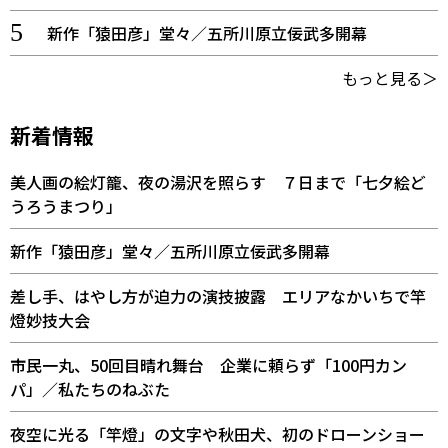
新作「猿田彦」堂々／五所川原立佞武多開幕
もっと見る＞
新着情報
美人画の絵灯籠、夜の湯沢を照らす ７日まで「七夕絵ど
うろうまつり」
新作「猿田彦」堂々／五所川原立佞武多開幕
差し手、はやし方が迫力の演技披露 エリアなかいちで竿
燈妙技大会
市民一丸、50回目晴れ舞台 企業に頼らず「100円カン
パ」／私たちのねぶた
夜空に光る「竿燈」の文字や秋田犬、初のドローンショー