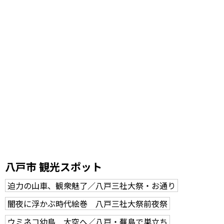
八戸市 観光スポット
迫力の山車、観衆魅了／八戸三社大祭・お通り
闇夜に浮かぶ時代絵巻 八戸三社大祭前夜祭
ウミネコ幼鳥 大空へ／八戸・蕪島で巣立ち