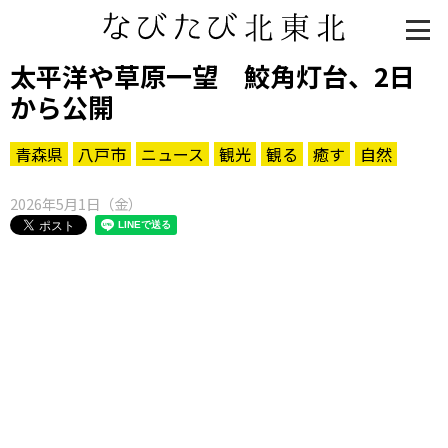
太平洋や草原一望 鮫角灯台、2日
から公開
青森県
八戸市
ニュース
観光
観る
癒す
自然
2026年5月1日（金）
知る一覧
世界遺産
文化・歴史
パワースポット
ミステリー
観る一覧
桜
花
紅葉
楽しむ一覧
まつり・イベント
聖地
おみやげ・特産
道の駅・産直
鉄道
アウトドア・レジャー