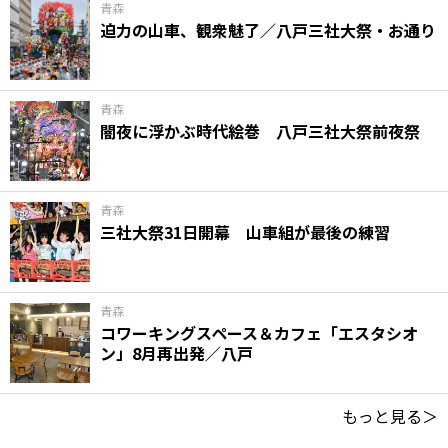
青森
迫力の山車、観衆魅了／八戸三社大祭・お通り
青森
闇夜に浮かぶ時代絵巻 八戸三社大祭前夜祭
青森
三社大祭31日開幕 山車組が最後の練習
青森
コワーキングスペース＆カフェ「エスタシオ
ン」8月再出発／八戸
もっと見る＞