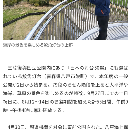
海岸の景色を楽しめる鮫角灯台の上部
三陸復興国立公園内にあり「日本の灯台50選」にも選ば
れている鮫角灯台（青森県八戸市鮫町）で、本年度の一般
公開が2日から始まる。79段のらせん階段を上ると太平洋や
海岸、草原の景色を楽しめるのが特徴。9月27日までの土日
祝日に、8月12～14日のお盆期間を加えた計55日間、午前9
時～午後4時に無料開放する。
4月30日、報道機関を対象に事前公開された。八戸海上保