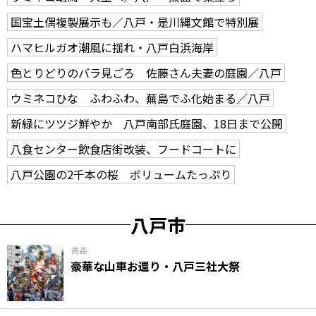
国宝土偶複製展示も／八戸・是川縄文館で特別展
ハマヒルガオ潮風に揺れ・八戸白浜海岸
色とりどりのバラ見ごろ 佐藤さん夫妻の庭園／八戸
ウミネコひな ふわふわ、蕪島でふ化始まる／八戸
新緑にツツジ鮮やか 八戸南部氏庭園、18日まで公開
八食センター飲食店街改装、フードコートに
八戸公園の2千本の桜 ボリュームたっぷり
八戸市
青森
豪華な山車お還り・八戸三社大祭