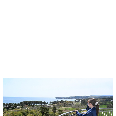
味わう一覧
麺類
ご当地グルメ
酒
スイーツ
癒す一覧
温泉
自然
宿泊
青森県
岩手県
秋田県