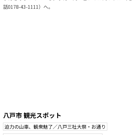
話0178-43-1111）へ。
八戸市 観光スポット
迫力の山車、観衆魅了／八戸三社大祭・お通り