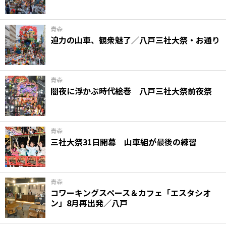
青森
迫力の山車、観衆魅了／八戸三社大祭・お通り
青森
闇夜に浮かぶ時代絵巻 八戸三社大祭前夜祭
青森
三社大祭31日開幕 山車組が最後の練習
青森
コワーキングスペース＆カフェ「エスタシオ
ン」8月再出発／八戸