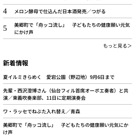
メロン酵母で仕込んだ日本酒発売／つがる
美郷町で「舟ッコ流し」 子どもたちの健康願い元気
にかけ声
もっと見る＞
新着情報
夏イルミきらめく 愛宕公園（野辺地）9月6日まで
先輩・西沢澄博さん（仙台フィル首席オーボエ奏者）と共
演／東義吹奏楽部、11日に定期演奏会
ワ・ラッセでねぶた入れ替え／青森
美郷町で「舟ッコ流し」 子どもたちの健康願い元気にか
け声