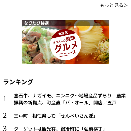
もっと見る＞
ランキング
倉石牛、ナガイモ、ニンニク…地場産品ずらり 農業
振興の新拠点、町産直「バ・オール」開店／五戸
三戸町 相性楽しむ「せんべいさんぽ」
ターゲットは観光客、鍛冶町に「弘前横丁」