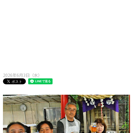
味わう一覧
麺類
ご当地グルメ
酒
スイーツ
癒す一覧
温泉
自然
宿泊
青森県
岩手県
秋田県
2026年6月3日（水）