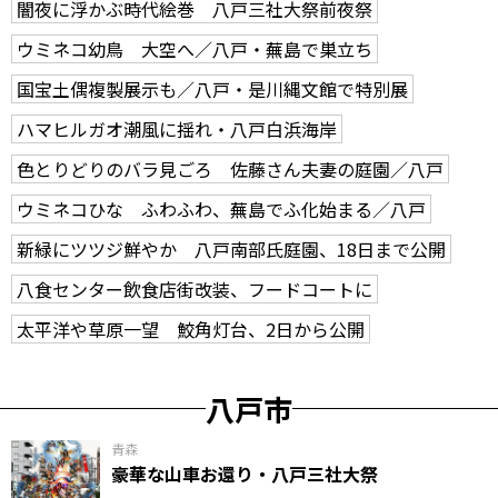
闇夜に浮かぶ時代絵巻 八戸三社大祭前夜祭
ウミネコ幼鳥 大空へ／八戸・蕪島で巣立ち
国宝土偶複製展示も／八戸・是川縄文館で特別展
ハマヒルガオ潮風に揺れ・八戸白浜海岸
色とりどりのバラ見ごろ 佐藤さん夫妻の庭園／八戸
ウミネコひな ふわふわ、蕪島でふ化始まる／八戸
新緑にツツジ鮮やか 八戸南部氏庭園、18日まで公開
八食センター飲食店街改装、フードコートに
太平洋や草原一望 鮫角灯台、2日から公開
八戸市
青森
豪華な山車お還り・八戸三社大祭