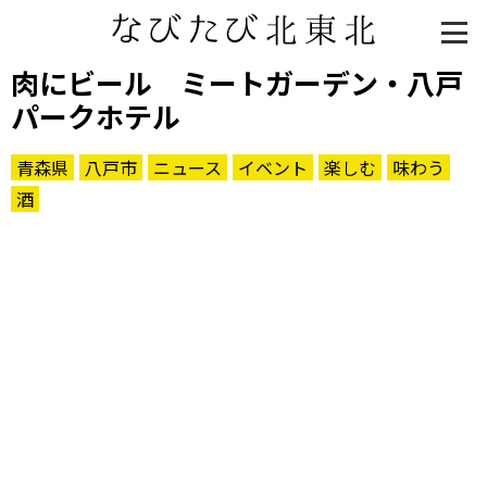
肉にビール ミートガーデン・八戸
パークホテル
青森県
八戸市
ニュース
イベント
楽しむ
味わう
酒
知る一覧
世界遺産
文化・歴史
パワースポット
ミステリー
観る一覧
桜
花
紅葉
楽しむ一覧
まつり・イベント
聖地
おみやげ・特産
道の駅・産直
鉄道
アウトドア・レジャー