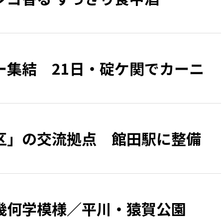
ー集結 21日・碇ケ関でカーニ
区」の交流拠点 館田駅に整備
幾何学模様／平川・猿賀公園