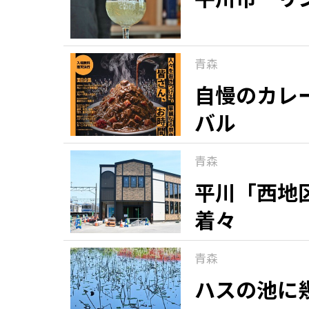
青森
自慢のカレ
バル
青森
平川「西地
着々
青森
ハスの池に