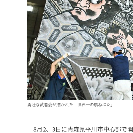
観る一覧
桜
花
紅葉
楽しむ一覧
まつり・イベント
聖地
おみやげ・特産
道の駅・産直
鉄道
アウトドア・レジャー
味わう一覧
麺類
ご当地グルメ
酒
スイーツ
癒す一覧
温泉
自然
宿泊
青森県
岩手県
秋田県
勇壮な武者姿が描かれた「世界一の扇ねぷた」
8月2、3日に青森県平川市中心部で