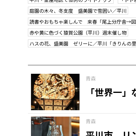
庭園の木々、冬支度 盛美園で雪囲い／平川
読書やおもちゃ楽しんで 来春「尾上分庁舎→
赤や黄に色づく猿賀公園（平川）週末催し物
ハスの花、盛美園 ゼリーに／平川「きりんの
青森
「世界一」
青森
平川市 リ