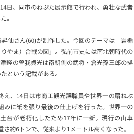
、14日、同市のねぷた展示館で行われ、勇壮な武者
した。
仙さん(60)が制作した。今回のテーマは「岩楯
ぐりやま）合戦の図」。弘前市史には南北朝時代の
いた津軽の曽我貞光は南朝側の武将・倉光孫三郎の拠
めたという記載がある。
終え、14日は市商工観光課職員や世界一の扇ねぷ
骨組みに紙を張り最後の仕上げを行った。世界一の
土台が老朽化したため17年に一新。現行の山車
、重さ約6トンで、従来より1メートル高くなった。