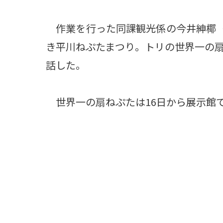
作業を行った同課観光係の今井紳椰（し
き平川ねぷたまつり。トリの世界一の
話した。
世界一の扇ねぷたは16日から展示館