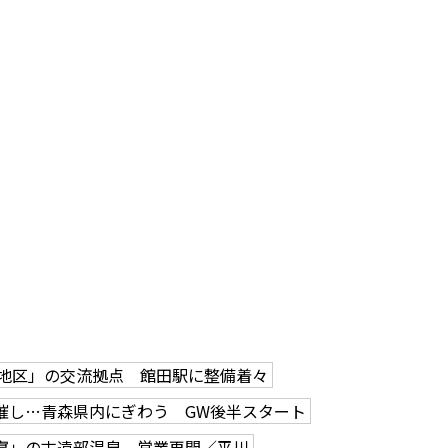
地区」の交流拠点 館田駅に整備着々
催し…青森県内にぎわう GW後半スタート
寝」の古遠部温泉 営業再開／平川