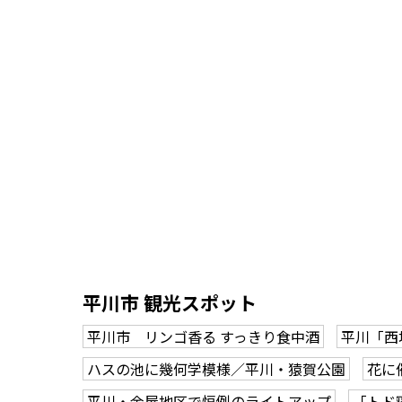
平川市 観光スポット
平川市 リンゴ香る すっきり食中酒
平川「西
ハスの池に幾何学模様／平川・猿賀公園
花に
平川・金屋地区で恒例のライトアップ
「トド