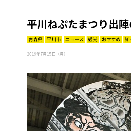
平川ねぷたまつり出陣
青森県
平川市
ニュース
観光
おすすめ
知
2019年7月15日（月）
知る一覧
世界遺産
文化・歴史
パワースポット
ミステリー