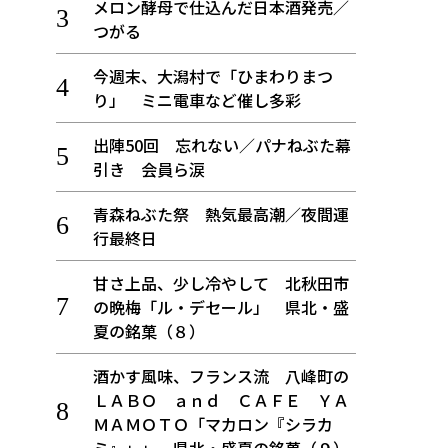
メロン酵母で仕込んだ日本酒発売／
つがる
今週末、大潟村で「ひまわりまつ
り」 ミニ電車など催し多彩
出陣50回 忘れない／パナねぶた幕
引き 会員ら涙
青森ねぶた祭 熱気最高潮／夜間運
行最終日
甘さ上品、少し冷やして 北秋田市
の晩梅「ル・デセール」 県北・盛
夏の銘菓（８）
酒かす風味、フランス流 八峰町の
ＬＡＢＯ ａｎｄ ＣＡＦＥ ＹＡ
ＭＡＭＯＴＯ「マカロン『シラカ