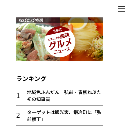
ランキング
地域色ふんだん 弘前・青柳ねぷた
初の知事賞
ターゲットは観光客、鍛冶町に「弘
前横丁」