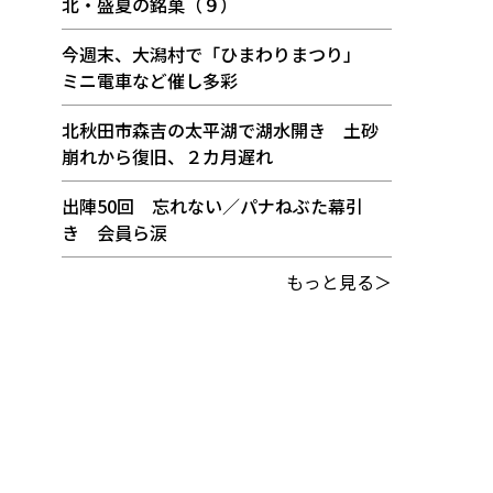
北・盛夏の銘菓（９）
今週末、大潟村で「ひまわりまつり」
ミニ電車など催し多彩
北秋田市森吉の太平湖で湖水開き 土砂
崩れから復旧、２カ月遅れ
出陣50回 忘れない／パナねぶた幕引
き 会員ら涙
もっと見る＞