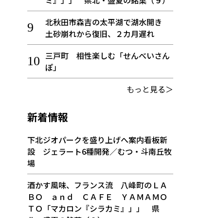
ミ』」」 県北・盛夏の銘菓（９）
北秋田市森吉の太平湖で湖水開き
土砂崩れから復旧、２カ月遅れ
三戸町 相性楽しむ「せんべいさん
ぽ」
もっと見る＞
新着情報
下北ジオパークを盛り上げへ案内看板新
設 ジェラート6種開発／むつ・斗南丘牧
場
酒かす風味、フランス流 八峰町のＬＡ
ＢＯ ａｎｄ ＣＡＦＥ ＹＡＭＡＭＯ
ＴＯ「マカロン『シラカミ』」」 県