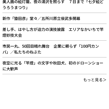
美人画の絵灯籠、夜の湯沢を照らす ７日まで「七夕絵ど
うろうまつり」
新作「猿田彦」堂々／五所川原立佞武多開幕
差し手、はやし方が迫力の演技披露 エリアなかいちで竿
燈妙技大会
市民一丸、50回目晴れ舞台 企業に頼らず「100円カン
パ」／私たちのねぶた
夜空に光る「竿燈」の文字や秋田犬、初のドローンショー
に大歓声
もっと見る＞