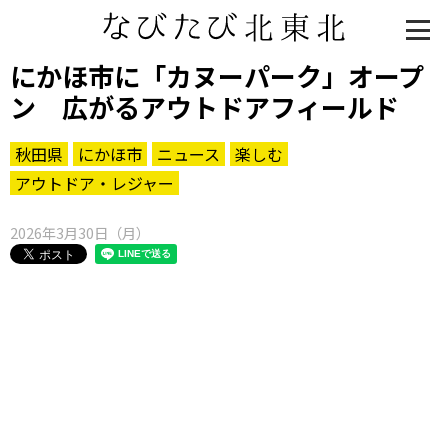
にかほ市に「カヌーパーク」オープ
ン 広がるアウトドアフィールド
秋田県
にかほ市
ニュース
楽しむ
アウトドア・レジャー
2026年3月30日（月）
知る一覧
世界遺産
文化・歴史
パワースポット
ミステリー
観る一覧
桜
花
紅葉
楽しむ一覧
まつり・イベント
聖地
おみやげ・特産
道の駅・産直
鉄道
アウトドア・レジャー