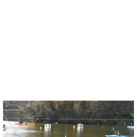
味わう一覧
麺類
ご当地グルメ
酒
スイーツ
癒す一覧
温泉
自然
宿泊
青森県
岩手県
秋田県