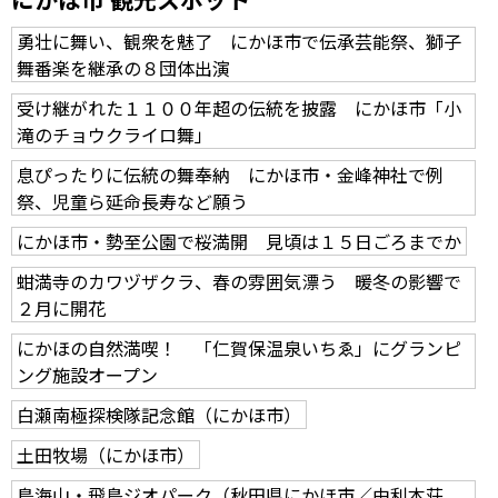
勇壮に舞い、観衆を魅了 にかほ市で伝承芸能祭、獅子
舞番楽を継承の８団体出演
受け継がれた１１００年超の伝統を披露 にかほ市「小
滝のチョウクライロ舞」
息ぴったりに伝統の舞奉納 にかほ市・金峰神社で例
祭、児童ら延命長寿など願う
にかほ市・勢至公園で桜満開 見頃は１５日ごろまでか
蚶満寺のカワヅザクラ、春の雰囲気漂う 暖冬の影響で
２月に開花
にかほの自然満喫！ 「仁賀保温泉いちゑ」にグランピ
ング施設オープン
白瀬南極探検隊記念館（にかほ市）
土田牧場（にかほ市）
鳥海山・飛島ジオパーク（秋田県にかほ市／由利本荘