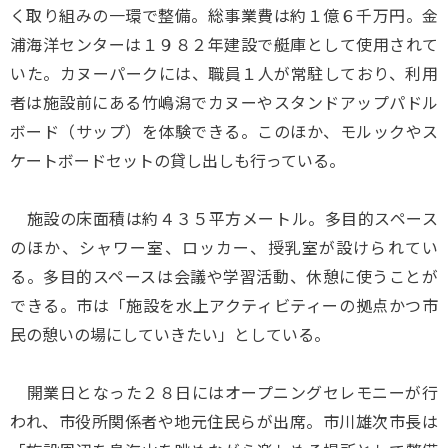
く取り組みの一環で整備。総事業費は約１億６千万円。金
浦海洋センターは１９８２年建設で艇庫として使用されて
いた。カヌーパークには、職員１人が常駐しており、利用
者は施設前にある竹嶋潟でカヌーやスタンドアップパドル
ボード（サップ）を体験できる。このほか、モルックやス
ケートボードセットの貸し出しも行っている。
施設の床面積は約４３５平方メートル。多目的スペース
のほか、シャワー室、ロッカー、授乳室が設けられてい
る。多目的スペースは会議や学習活動、休憩に使うことが
できる。市は「施設を水上アクティビティーの拠点かつ市
民の憩いの場にしていきたい」としている。
開業日となった２８日にはオープニングセレモニーが行
われ、市役所関係者や地元住民らが出席。市川雄次市長は