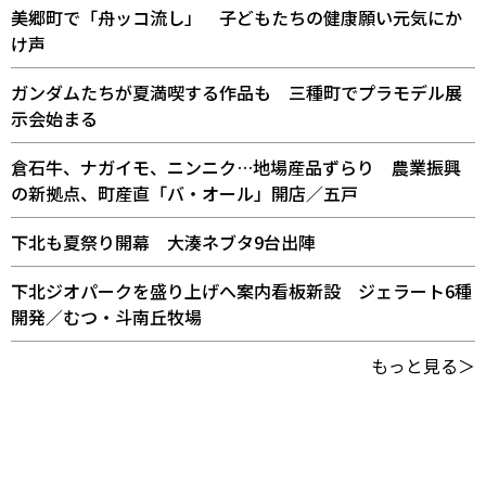
美郷町で「舟ッコ流し」 子どもたちの健康願い元気にか
け声
ガンダムたちが夏満喫する作品も 三種町でプラモデル展
示会始まる
倉石牛、ナガイモ、ニンニク…地場産品ずらり 農業振興
の新拠点、町産直「バ・オール」開店／五戸
下北も夏祭り開幕 大湊ネブタ9台出陣
下北ジオパークを盛り上げへ案内看板新設 ジェラート6種
開発／むつ・斗南丘牧場
もっと見る＞