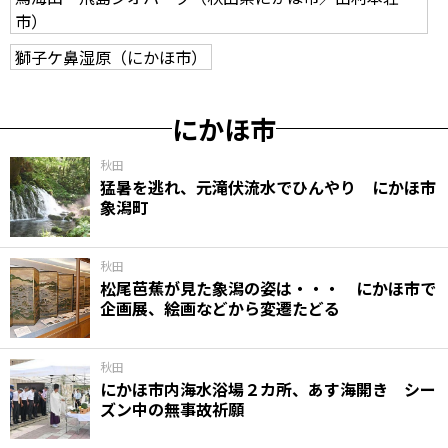
市）
獅子ケ鼻湿原（にかほ市）
にかほ市
秋田
猛暑を逃れ、元滝伏流水でひんやり にかほ市
象潟町
秋田
松尾芭蕉が見た象潟の姿は・・・ にかほ市で
企画展、絵画などから変遷たどる
秋田
にかほ市内海水浴場２カ所、あす海開き シー
ズン中の無事故祈願