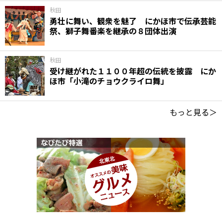
秋田
勇壮に舞い、観衆を魅了 にかほ市で伝承芸能
祭、獅子舞番楽を継承の８団体出演
秋田
受け継がれた１１００年超の伝統を披露 にか
ほ市「小滝のチョウクライロ舞」
もっと見る＞