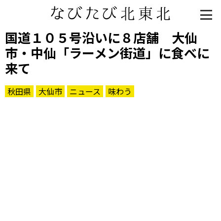
国道１０５号沿いに８店舗 大仙
市・中仙「ラーメン街道」に食べに
来て
秋田県
大仙市
ニュース
味わう
知る一覧
世界遺産
文化・歴史
パワースポット
ミステリー
観る一覧
桜
花
紅葉
楽しむ一覧
まつり・イベント
聖地
おみやげ・特産
道の駅・産直
鉄道
アウトドア・レジャー