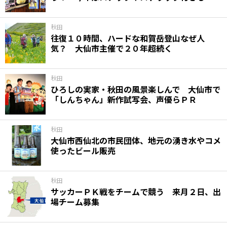
秋田
往復１０時間、ハードな和賀岳登山なぜ人
気？ 大仙市主催で２０年超続く
秋田
ひろしの実家・秋田の風景楽しんで 大仙市で
「しんちゃん」新作試写会、声優らＰＲ
秋田
大仙市西仙北の市民団体、地元の湧き水やコメ
使ったビール販売
秋田
サッカーＰＫ戦をチームで競う 来月２日、出
場チーム募集