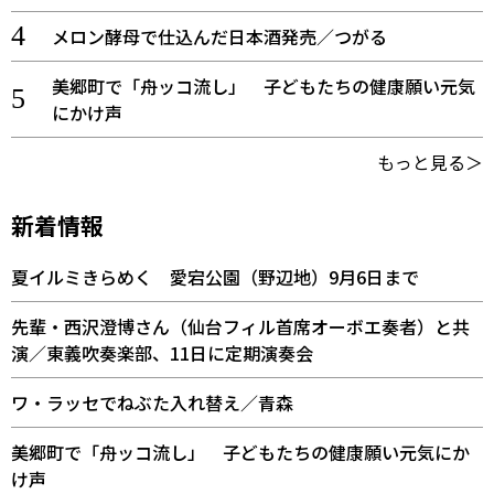
メロン酵母で仕込んだ日本酒発売／つがる
美郷町で「舟ッコ流し」 子どもたちの健康願い元気
にかけ声
もっと見る＞
新着情報
夏イルミきらめく 愛宕公園（野辺地）9月6日まで
先輩・西沢澄博さん（仙台フィル首席オーボエ奏者）と共
演／東義吹奏楽部、11日に定期演奏会
ワ・ラッセでねぶた入れ替え／青森
美郷町で「舟ッコ流し」 子どもたちの健康願い元気にか
け声