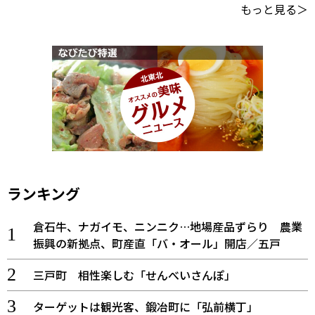
もっと見る＞
ランキング
倉石牛、ナガイモ、ニンニク…地場産品ずらり 農業
振興の新拠点、町産直「バ・オール」開店／五戸
三戸町 相性楽しむ「せんべいさんぽ」
ターゲットは観光客、鍛冶町に「弘前横丁」