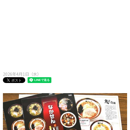
味わう一覧
麺類
ご当地グルメ
酒
スイーツ
癒す一覧
温泉
自然
宿泊
青森県
岩手県
秋田県
2026年4月1日（水）