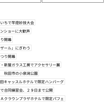
かいちで竿燈妙技大会
ーンショーに大歓声
つり開幕
バザール」にぎわう
まつり開幕
市・新屋ガラス工房でアクセサリー展
る 秋田市の小泉潟公園
秋田キャッスルホテルで限定ハンバーグ
市で合同練習会、２９日まで公開
ＮＡクラウンプラザホテルで限定パフェ