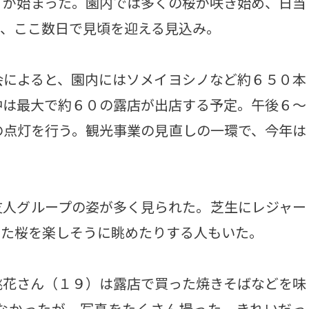
が始まった。園内では多くの桜が咲き始め、日当
り、ここ数日で見頃を迎える見込み。
によると、園内にはソメイヨシノなど約６５０本
中は最大で約６０の露店が出店する予定。午後６～
の点灯を行う。観光事業の見直しの一環で、今年は
人グループの姿が多く見られた。芝生にレジャー
めた桜を楽しそうに眺めたりする人もいた。
花さん（１９）は露店で買った焼きそばなどを味
なかったが、写真をたくさん撮った。きれいだっ