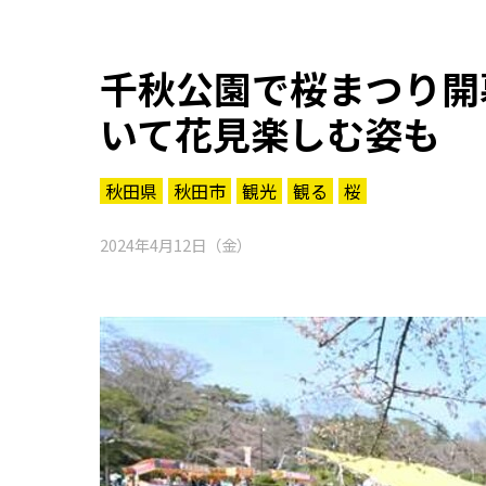
千秋公園で桜まつり開
いて花見楽しむ姿も
秋田県
秋田市
観光
観る
桜
2024年4月12日（金）
知る一覧
世界遺産
文化・歴史
パワースポット
ミステリー