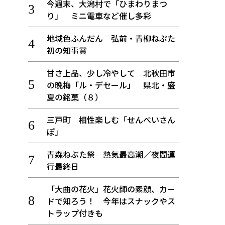
今週末、大潟村で「ひまわりまつ
り」 ミニ電車など催し多彩
地域色ふんだん 弘前・青柳ねぷた
初の知事賞
甘さ上品、少し冷やして 北秋田市
の晩梅「ル・デセール」 県北・盛
夏の銘菓（８）
三戸町 相性楽しむ「せんべいさん
ぽ」
青森ねぶた祭 熱気最高潮／夜間運
行最終日
「大曲の花火」花火師の素顔、カー
ドで知ろう！ 今年はスナックやス
トラップ付きも