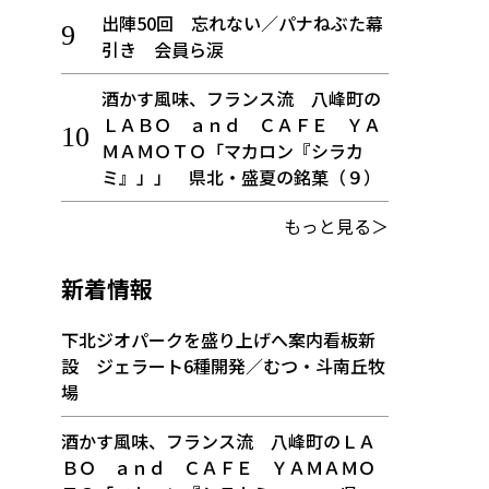
出陣50回 忘れない／パナねぶた幕
引き 会員ら涙
酒かす風味、フランス流 八峰町の
ＬＡＢＯ ａｎｄ ＣＡＦＥ ＹＡ
ＭＡＭＯＴＯ「マカロン『シラカ
ミ』」」 県北・盛夏の銘菓（９）
もっと見る＞
新着情報
下北ジオパークを盛り上げへ案内看板新
設 ジェラート6種開発／むつ・斗南丘牧
場
酒かす風味、フランス流 八峰町のＬＡ
ＢＯ ａｎｄ ＣＡＦＥ ＹＡＭＡＭＯ