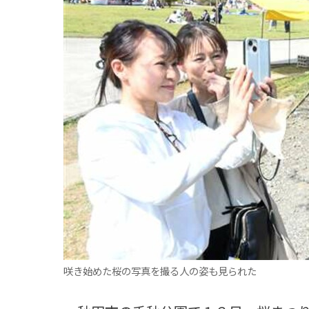
観る一覧
桜
花
紅葉
楽しむ一覧
まつり・イベント
聖地
おみやげ・特産
道の駅・産直
鉄道
アウトドア・レジャー
味わう一覧
麺類
ご当地グルメ
酒
スイーツ
癒す一覧
温泉
自然
宿泊
青森県
岩手県
秋田県
咲き始めた桜の写真を撮る人の姿も見られた