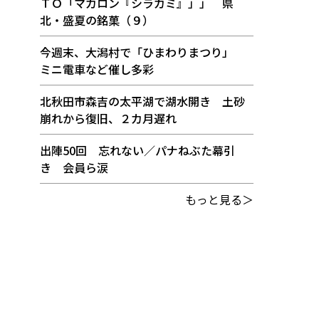
ＴＯ「マカロン『シラカミ』」」 県
北・盛夏の銘菓（９）
今週末、大潟村で「ひまわりまつり」
ミニ電車など催し多彩
北秋田市森吉の太平湖で湖水開き 土砂
崩れから復旧、２カ月遅れ
出陣50回 忘れない／パナねぶた幕引
き 会員ら涙
もっと見る＞