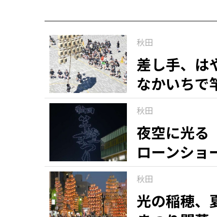
秋田
差し手、は
なかいちで
秋田
夜空に光る
ローンショ
秋田
光の稲穂、