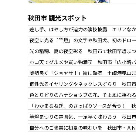
秋田市 観光スポット
差し手、はやし方が迫力の演技披露 エリアな
夜空に光る「竿燈」の文字や秋田犬、初のドロ
光の稲穂、夏の夜空彩る 秋田市で秋田竿燈ま
ホコ天でグルメや買い物満喫 秋田市「広小路
威勢良く「ジョヤサ！」街に熱気 土崎港曳山
個性光るイヤリングやネックレスずらり 秋田
色とりどりのハナショウブの花、そよ風に揺れ
「わかまるねぎ」のさっぱりソースが合う！ 
竿燈まつりの雰囲気、一足早く味わおう 秋田
自分へのご褒美に初夏の味わいを 秋田市・Ａ