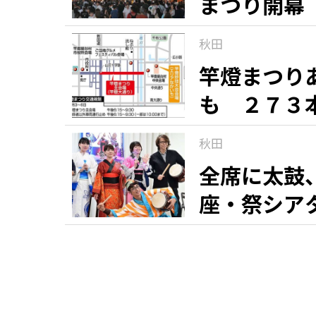
まつり開幕
秋田
竿燈まつり
も ２７３
秋田
全席に太鼓
座・祭シア