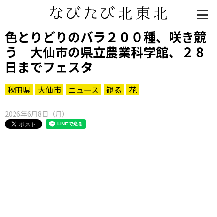
色とりどりのバラ２００種、咲き競
う 大仙市の県立農業科学館、２８
日までフェスタ
秋田県
大仙市
ニュース
観る
花
2026年6月8日（月）
知る一覧
世界遺産
文化・歴史
パワースポット
ミステリー
観る一覧
桜
花
紅葉
楽しむ一覧
まつり・イベント
聖地
おみやげ・特産
道の駅・産直
鉄道
アウトドア・レジャー