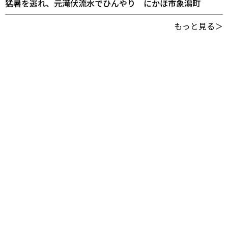
猛暑を逃れ、元滝伏流水でひんやり にかほ市象潟町
もっと見る＞