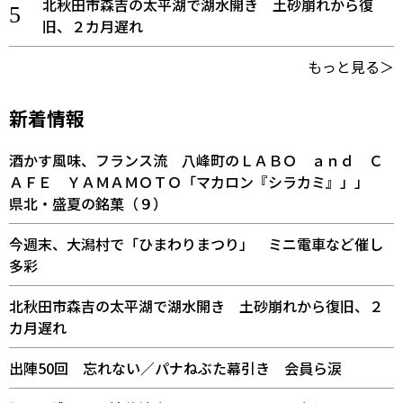
北秋田市森吉の太平湖で湖水開き 土砂崩れから復
旧、２カ月遅れ
もっと見る＞
新着情報
酒かす風味、フランス流 八峰町のＬＡＢＯ ａｎｄ Ｃ
ＡＦＥ ＹＡＭＡＭＯＴＯ「マカロン『シラカミ』」」
県北・盛夏の銘菓（９）
今週末、大潟村で「ひまわりまつり」 ミニ電車など催し
多彩
北秋田市森吉の太平湖で湖水開き 土砂崩れから復旧、２
カ月遅れ
出陣50回 忘れない／パナねぶた幕引き 会員ら涙