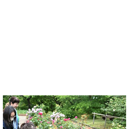
味わう一覧
麺類
ご当地グルメ
酒
スイーツ
癒す一覧
温泉
自然
宿泊
青森県
岩手県
秋田県