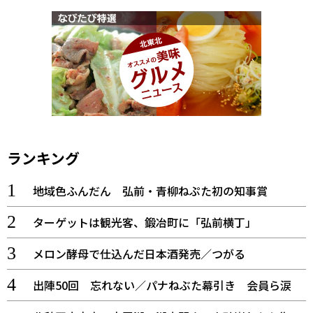
ランキング
地域色ふんだん 弘前・青柳ねぷた初の知事賞
ターゲットは観光客、鍛冶町に「弘前横丁」
メロン酵母で仕込んだ日本酒発売／つがる
出陣50回 忘れない／パナねぶた幕引き 会員ら涙