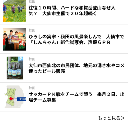
秋田
往復１０時間、ハードな和賀岳登山なぜ人
気？ 大仙市主催で２０年超続く
秋田
ひろしの実家・秋田の風景楽しんで 大仙市で
「しんちゃん」新作試写会、声優らＰＲ
秋田
大仙市西仙北の市民団体、地元の湧き水やコメ
使ったビール販売
秋田
サッカーＰＫ戦をチームで競う 来月２日、出
場チーム募集
もっと見る＞