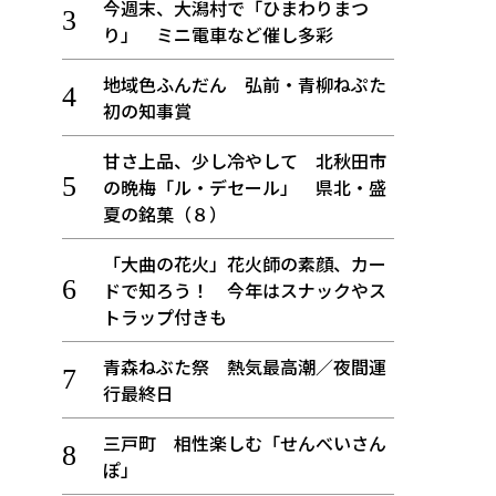
今週末、大潟村で「ひまわりまつ
り」 ミニ電車など催し多彩
地域色ふんだん 弘前・青柳ねぷた
初の知事賞
甘さ上品、少し冷やして 北秋田市
の晩梅「ル・デセール」 県北・盛
夏の銘菓（８）
「大曲の花火」花火師の素顔、カー
ドで知ろう！ 今年はスナックやス
トラップ付きも
青森ねぶた祭 熱気最高潮／夜間運
行最終日
三戸町 相性楽しむ「せんべいさん
ぽ」