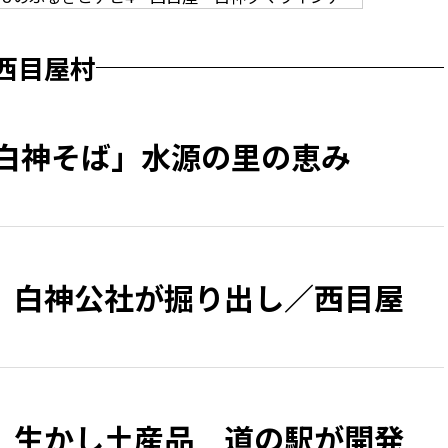
西目屋村
「白神そば」水源の里の恵み
 白神公社が掘り出し／西目屋
」生かし土産品 道の駅が開発