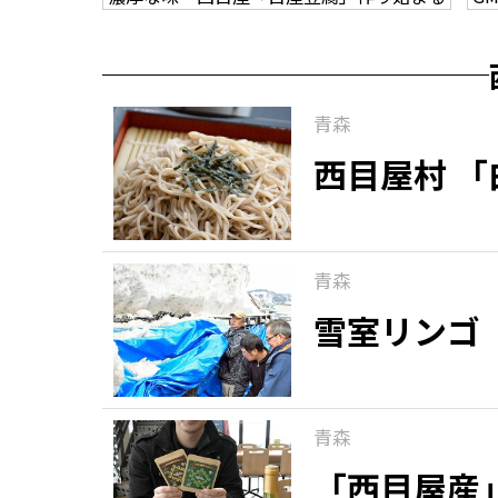
青森
西目屋村 
青森
雪室リンゴ
青森
「西目屋産