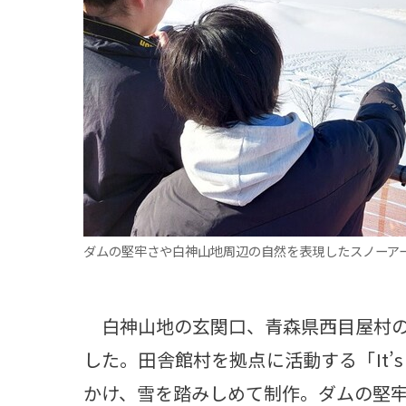
観る一覧
桜
花
紅葉
楽しむ一覧
まつり・イベント
聖地
おみやげ・特産
道の駅・産直
鉄道
アウトドア・レジャー
味わう一覧
麺類
ご当地グルメ
酒
スイーツ
癒す一覧
温泉
自然
宿泊
ダムの堅牢さや白神山地周辺の自然を表現したスノーアー
青森県
岩手県
秋田県
白神山地の玄関口、青森県西目屋村の
した。田舎館村を拠点に活動する「It’
かけ、雪を踏みしめて制作。ダムの堅