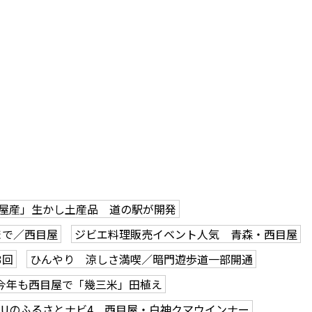
屋産」生かし土産品 道の駅が開発
まで／西目屋
ジビエ料理販売イベント人気 青森・西目屋
3回
ひんやり 涼しさ満喫／暗門遊歩道一部開通
今年も西目屋で「幾三米」田植え
MUのふるさとナビ4 西目屋・白神クマウインナー