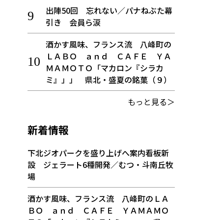
出陣50回 忘れない／パナねぶた幕
引き 会員ら涙
酒かす風味、フランス流 八峰町の
ＬＡＢＯ ａｎｄ ＣＡＦＥ ＹＡ
ＭＡＭＯＴＯ「マカロン『シラカ
ミ』」」 県北・盛夏の銘菓（９）
もっと見る＞
新着情報
下北ジオパークを盛り上げへ案内看板新
設 ジェラート6種開発／むつ・斗南丘牧
場
酒かす風味、フランス流 八峰町のＬＡ
ＢＯ ａｎｄ ＣＡＦＥ ＹＡＭＡＭＯ