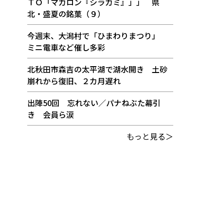
ＴＯ「マカロン『シラカミ』」」 県
北・盛夏の銘菓（９）
今週末、大潟村で「ひまわりまつり」
ミニ電車など催し多彩
北秋田市森吉の太平湖で湖水開き 土砂
崩れから復旧、２カ月遅れ
出陣50回 忘れない／パナねぶた幕引
き 会員ら涙
もっと見る＞