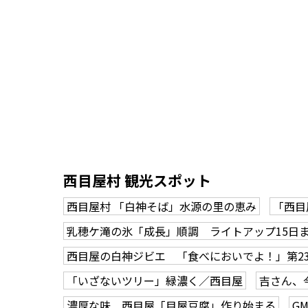
西目屋村 観光スポット
西目屋村 「白神そば」水源の里の恵み
「西目
乳穂ケ滝の氷「成長」順調 ライトアップ15日
西目屋の白神ジビエ 「食べにおいでよ！」第2
「いざないツリー」緑濃く／西目屋
吉さん、
濃厚な味 西目屋「目屋豆腐」作り始まる
G