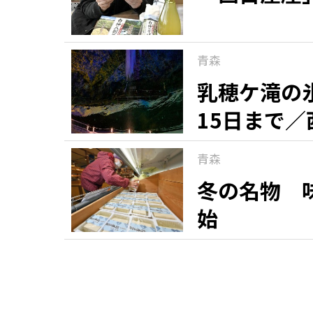
青森
乳穂ケ滝の
15日まで／
青森
冬の名物 
始