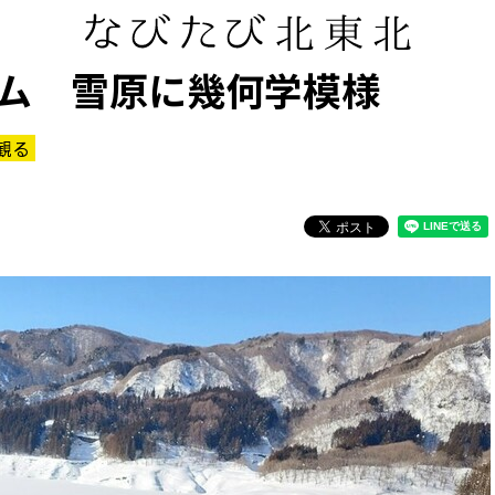
ム 雪原に幾何学模様
観る