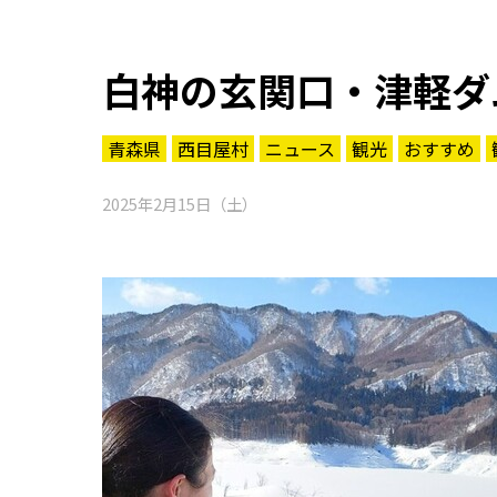
白神の玄関口・津軽ダ
青森県
西目屋村
ニュース
観光
おすすめ
2025年2月15日（土）
知る一覧
世界遺産
文化・歴史
パワースポット
ミステリー