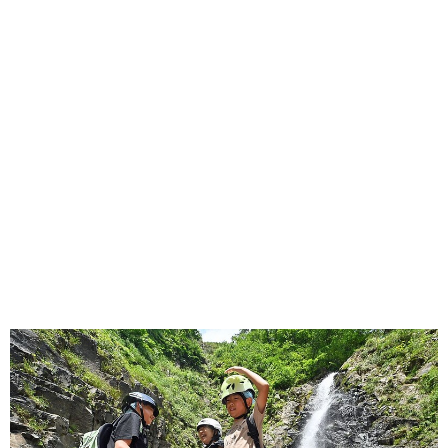
味わう一覧
麺類
ご当地グルメ
酒
スイーツ
癒す一覧
温泉
自然
宿泊
青森県
岩手県
秋田県