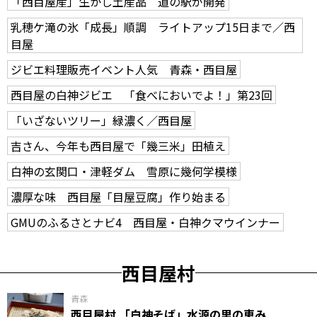
「西目屋産」生かし土産品 道の駅が開発
乳穂ケ滝の氷「成長」順調 ライトアップ15日まで／西
目屋
ジビエ料理販売イベント人気 青森・西目屋
西目屋の白神ジビエ 「食べにおいでよ！」第23回
「いざないツリー」緑濃く／西目屋
吉さん、今年も西目屋で「幾三米」田植え
白神の玄関口・津軽ダム 雪原に幾何学模様
濃厚な味 西目屋「目屋豆腐」作り始まる
GMUのふるさとナビ4 西目屋・白神クマウインナー
西目屋村
青森
西目屋村 「白神そば」水源の里の恵み