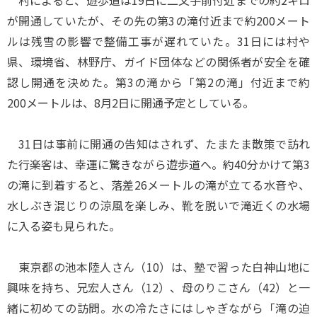
村によると、遊歩道は19日に二又手前付近までの約2キロ
が開通していたが、その先の第3の滝付近まで約200メート
ルは残雪の影響で整備工事が遅れていた。31日には村や
県、環境省、林野庁、ガイド団体などの関係者が安全を確
認し開通を決めた。第3の滝から「第2の滝」付近まで約
200メートルは、8月2日に開通予定としている。
31日は事前に開通の告知はされず、たまたま散策で訪れ
た行楽客は、幸運に驚きながら遊歩道へ。約40分かけて第3
の滝に到着すると、落差26メートルの滝が立てる水音や、
水しぶき混じりの涼風を楽しみ、靴を脱いで滝近くの水場
に入る姿も見られた。
東京都の池本陸人さん（10）は、塾で習った白神山地に
興味を持ち、兄宏人さん（12）、母のりこさん（42）と一
緒に初めての訪問。水の冷たさにはしゃぎながら「滝の迫