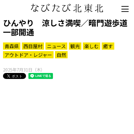
ひんやり 涼しさ満喫／暗門遊歩道
一部開通
青森県
西目屋村
ニュース
観光
楽しむ
癒す
アウトドア・レジャー
自然
2025年7月31日（木）
知る一覧
世界遺産
文化・歴史
パワースポット
ミステリー
観る一覧
桜
花
紅葉
楽しむ一覧
まつり・イベント
聖地
おみやげ・特産
道の駅・産直
鉄道
アウトドア・レジャー