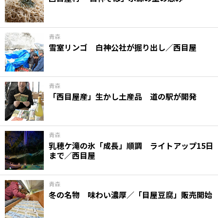
青森
雪室リンゴ 白神公社が掘り出し／西目屋
青森
「西目屋産」生かし土産品 道の駅が開発
青森
乳穂ケ滝の氷「成長」順調 ライトアップ15日
まで／西目屋
青森
冬の名物 味わい濃厚／「目屋豆腐」販売開始