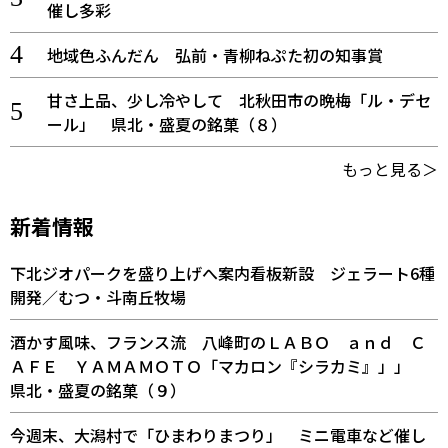
催し多彩
地域色ふんだん 弘前・青柳ねぷた初の知事賞
甘さ上品、少し冷やして 北秋田市の晩梅「ル・デセ
ール」 県北・盛夏の銘菓（８）
もっと見る＞
新着情報
下北ジオパークを盛り上げへ案内看板新設 ジェラート6種
開発／むつ・斗南丘牧場
酒かす風味、フランス流 八峰町のＬＡＢＯ ａｎｄ Ｃ
ＡＦＥ ＹＡＭＡＭＯＴＯ「マカロン『シラカミ』」」
県北・盛夏の銘菓（９）
今週末、大潟村で「ひまわりまつり」 ミニ電車など催し