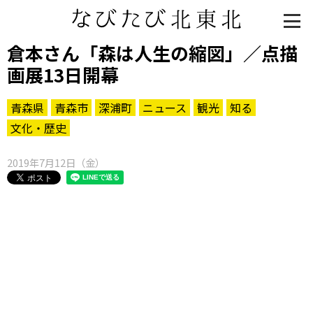
倉本さん「森は人生の縮図」／点描
画展13日開幕
青森県
青森市
深浦町
ニュース
観光
知る
文化・歴史
2019年7月12日（金）
知る一覧
世界遺産
文化・歴史
パワースポット
ミステリー
観る一覧
桜
花
紅葉
楽しむ一覧
まつり・イベント
聖地
おみやげ・特産
道の駅・産直
鉄道
アウトドア・レジャー