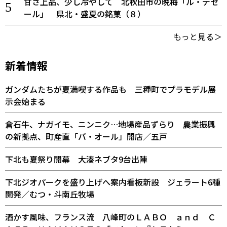
甘さ上品、少し冷やして 北秋田市の晩梅「ル・デセ
ール」 県北・盛夏の銘菓（８）
もっと見る＞
新着情報
ガンダムたちが夏満喫する作品も 三種町でプラモデル展
示会始まる
倉石牛、ナガイモ、ニンニク…地場産品ずらり 農業振興
の新拠点、町産直「バ・オール」開店／五戸
下北も夏祭り開幕 大湊ネブタ9台出陣
下北ジオパークを盛り上げへ案内看板新設 ジェラート6種
開発／むつ・斗南丘牧場
酒かす風味、フランス流 八峰町のＬＡＢＯ ａｎｄ Ｃ