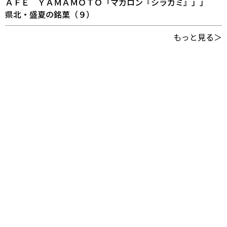
ＡＦＥ ＹＡＭＡＭＯＴＯ「マカロン『シラカミ』」」
県北・盛夏の銘菓（９）
もっと見る＞