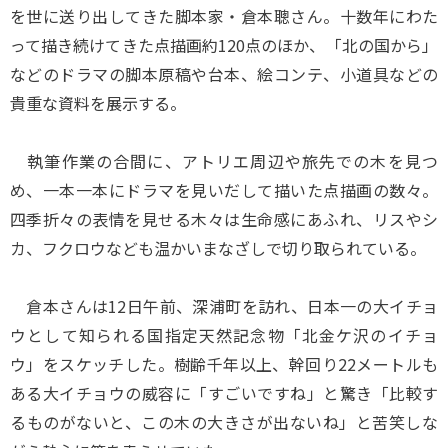
を世に送り出してきた脚本家・倉本聰さん。十数年にわた
って描き続けてきた点描画約120点のほか、「北の国から」
などのドラマの脚本原稿や台本、絵コンテ、小道具などの
貴重な資料を展示する。
執筆作業の合間に、アトリエ周辺や旅先での木を見つ
め、一本一本にドラマを見いだして描いた点描画の数々。
四季折々の表情を見せる木々は生命感にあふれ、リスやシ
カ、フクロウなども温かいまなざしで切り取られている。
倉本さんは12日午前、深浦町を訪れ、日本一の大イチョ
ウとして知られる国指定天然記念物「北金ケ沢のイチョ
ウ」をスケッチした。樹齢千年以上、幹回り22メートルも
ある大イチョウの威容に「すごいですね」と驚き「比較す
るものがないと、この木の大きさが出ないね」と苦笑しな