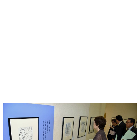
味わう一覧
麺類
ご当地グルメ
酒
スイーツ
癒す一覧
温泉
自然
宿泊
青森県
岩手県
秋田県