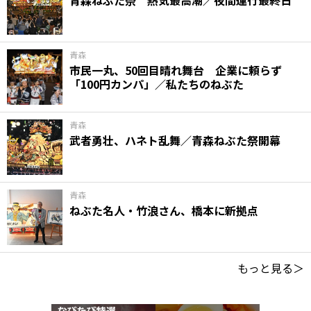
青森
市民一丸、50回目晴れ舞台 企業に頼らず
「100円カンパ」／私たちのねぶた
青森
武者勇壮、ハネト乱舞／青森ねぶた祭開幕
青森
ねぶた名人・竹浪さん、橋本に新拠点
もっと見る＞