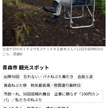
北金ケ沢の大イチョウをスケッチする倉本さん＝12日午前9時50分
ごろ、深浦町
青森市 観光スポット
出陣50回 忘れない／パナねぶた幕引き 会員ら涙
青森ねぶた祭 熱気最高潮／夜間運行最終日
市民一丸、50回目晴れ舞台 企業に頼らず「100円カン
パ」／私たちのねぶた