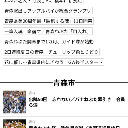
ねぶた名人・竹浪さん、橋本に新拠点
青森窯出しアップルパイが総合グランプリ
青森県美20周年展「装飾する魂」11日開幕
一筆入魂 命宿す／青森ねぶた「目入れ」
青森ねぶた開幕まで1カ月、ガイド隊が始動
2日連続夏日の青森 チューリップ色とりどり
花に催し…青森県内にぎわう GW後半スタート
青森市
青森
出陣50回 忘れない／パナねぶた幕引き 会員
ら涙
青森
青森ねぶた祭 熱気最高潮／夜間運行最終日