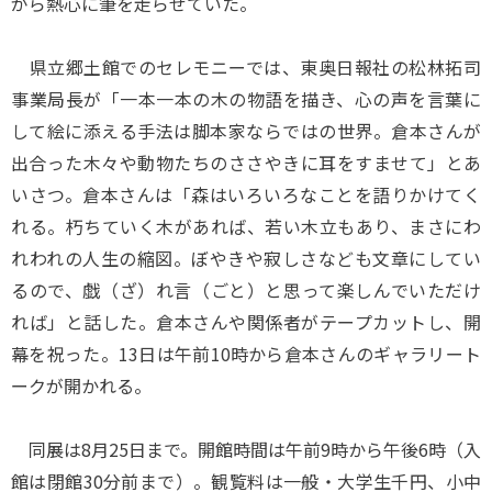
がら熱心に筆を走らせていた。
県立郷土館でのセレモニーでは、東奥日報社の松林拓司
事業局長が「一本一本の木の物語を描き、心の声を言葉に
して絵に添える手法は脚本家ならではの世界。倉本さんが
出合った木々や動物たちのささやきに耳をすませて」とあ
いさつ。倉本さんは「森はいろいろなことを語りかけてく
れる。朽ちていく木があれば、若い木立もあり、まさにわ
れわれの人生の縮図。ぼやきや寂しさなども文章にしてい
るので、戯（ざ）れ言（ごと）と思って楽しんでいただけ
れば」と話した。倉本さんや関係者がテープカットし、開
幕を祝った。13日は午前10時から倉本さんのギャラリート
ークが開かれる。
同展は8月25日まで。開館時間は午前9時から午後6時（入
館は閉館30分前まで）。観覧料は一般・大学生千円、小中