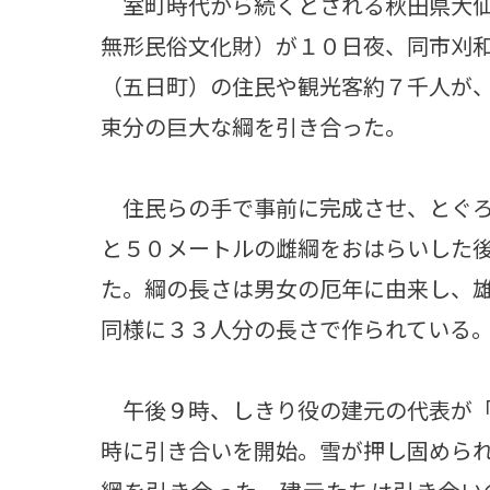
室町時代から続くとされる秋田県大仙
無形民俗文化財）が１０日夜、同市刈
（五日町）の住民や観光客約７千人が
束分の巨大な綱を引き合った。
住民らの手で事前に完成させ、とぐろ
と５０メートルの雌綱をおはらいした
た。綱の長さは男女の厄年に由来し、
同様に３３人分の長さで作られている
午後９時、しきり役の建元の代表が「
時に引き合いを開始。雪が押し固めら