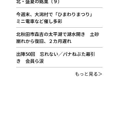
北・盛夏の銘菓（９）
今週末、大潟村で「ひまわりまつり」
ミニ電車など催し多彩
北秋田市森吉の太平湖で湖水開き 土砂
崩れから復旧、２カ月遅れ
出陣50回 忘れない／パナねぶた幕引
き 会員ら涙
もっと見る＞