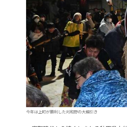
観る一覧
桜
花
紅葉
楽しむ一覧
まつり・イベント
聖地
おみやげ・特産
道の駅・産直
鉄道
アウトドア・レジャー
味わう一覧
麺類
ご当地グルメ
酒
スイーツ
癒す一覧
温泉
自然
宿泊
青森県
岩手県
秋田県
今年は上町が勝利した刈和野の大綱引き