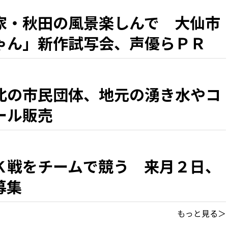
家・秋田の風景楽しんで 大仙市
ゃん」新作試写会、声優らＰＲ
北の市民団体、地元の湧き水やコ
ール販売
Ｋ戦をチームで競う 来月２日、
募集
もっと見る＞