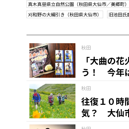
真木真昼県立自然公園（秋田県大仙市／美郷町
刈和野の大綱引き（秋田県大仙市）
旧池田氏
秋田
「大曲の花
う！ 今年
秋田
往復１０時
気？ 大仙
秋田