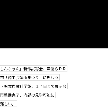
「しんちゃん」新作試写会、声優らＰＲ
仙市「商工会議所まつり」にぎわう
市・県立農業科学館、１７日まで展示会
 再整備完了、内部の見学可能に
止難しい」