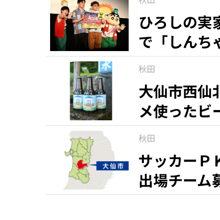
ひろしの実
で「しんち
秋田
大仙市西仙
メ使ったビ
秋田
サッカーＰ
出場チーム