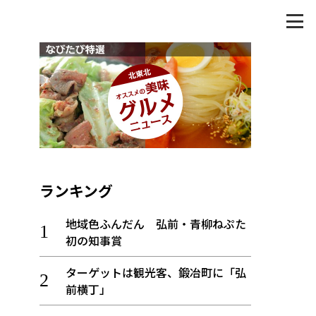
ランキング
地域色ふんだん 弘前・青柳ねぷた
初の知事賞
ターゲットは観光客、鍛冶町に「弘
前横丁」