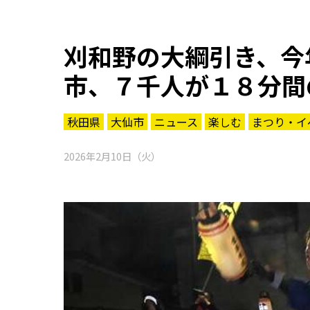
刈和野の大綱引き、今
市、７千人が１８分間
秋田県
大仙市
ニュース
楽しむ
まつり・イ
2026年2月10日（火）
知る一覧
世界遺産
文化・歴史
パワースポット
ミステリー