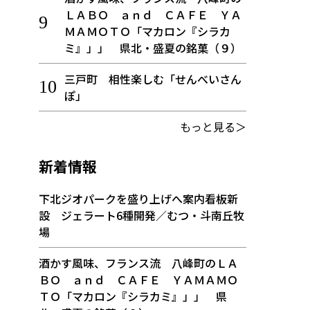
ＬＡＢＯ ａｎｄ ＣＡＦＥ ＹＡ
ＭＡＭＯＴＯ「マカロン『シラカ
ミ』」」 県北・盛夏の銘菓（９）
三戸町 相性楽しむ「せんべいさん
ぽ」
もっと見る＞
新着情報
下北ジオパークを盛り上げへ案内看板新
設 ジェラート6種開発／むつ・斗南丘牧
場
酒かす風味、フランス流 八峰町のＬＡ
ＢＯ ａｎｄ ＣＡＦＥ ＹＡＭＡＭＯ
ＴＯ「マカロン『シラカミ』」」 県