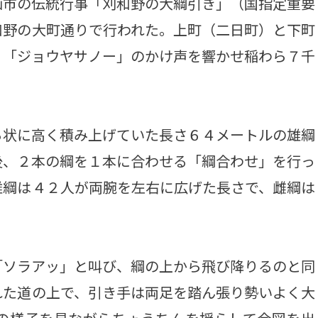
市の伝統行事「刈和野の大綱引き」（国指定重要
和野の大町通りで行われた。上町（二日町）と下町
、「ジョウヤサノー」のかけ声を響かせ稲わら７千
状に高く積み上げていた長さ６４メートルの雄綱
後、２本の綱を１本に合わせる「綱合わせ」を行っ
雄綱は４２人が両腕を左右に広げた長さで、雌綱は
。
ソラアッ」と叫び、綱の上から飛び降りるのと同
れた道の上で、引き手は両足を踏ん張り勢いよく大