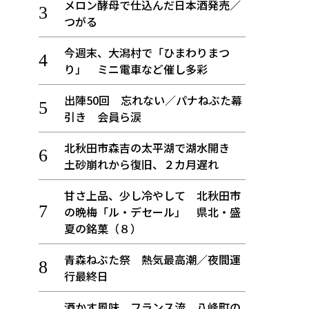
メロン酵母で仕込んだ日本酒発売／
つがる
今週末、大潟村で「ひまわりまつ
り」 ミニ電車など催し多彩
出陣50回 忘れない／パナねぶた幕
引き 会員ら涙
北秋田市森吉の太平湖で湖水開き
土砂崩れから復旧、２カ月遅れ
甘さ上品、少し冷やして 北秋田市
の晩梅「ル・デセール」 県北・盛
夏の銘菓（８）
青森ねぶた祭 熱気最高潮／夜間運
行最終日
酒かす風味、フランス流 八峰町の