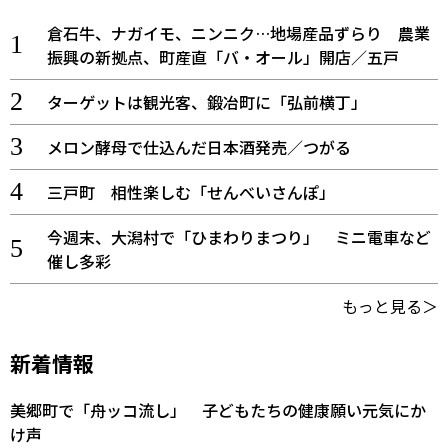
倉石牛、ナガイモ、ニンニク…地場産品ずらり 農業
振興の新拠点、町産直「バ・オール」開店／五戸
ターゲットは観光客、鍛冶町に「弘前横丁」
メロン酵母で仕込んだ日本酒発売／つがる
三戸町 相性楽しむ「せんべいさんぽ」
今週末、大潟村で「ひまわりまつり」 ミニ電車など
催し多彩
もっと見る＞
新着情報
美郷町で「舟ッコ流し」 子どもたちの健康願い元気にか
け声