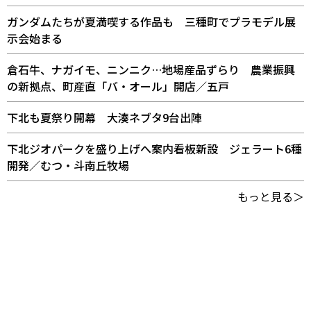
ガンダムたちが夏満喫する作品も 三種町でプラモデル展
示会始まる
倉石牛、ナガイモ、ニンニク…地場産品ずらり 農業振興
の新拠点、町産直「バ・オール」開店／五戸
下北も夏祭り開幕 大湊ネブタ9台出陣
下北ジオパークを盛り上げへ案内看板新設 ジェラート6種
開発／むつ・斗南丘牧場
もっと見る＞