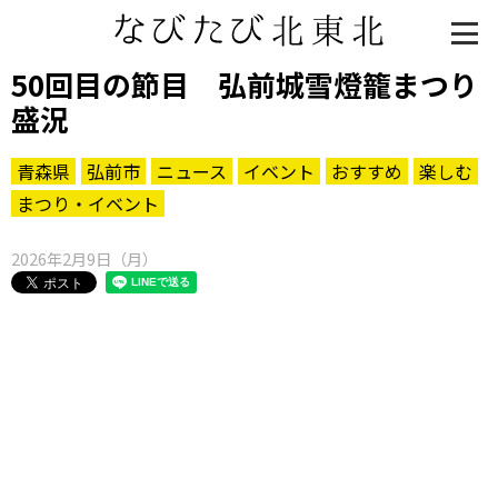
50回目の節目 弘前城雪燈籠まつり
盛況
青森県
弘前市
ニュース
イベント
おすすめ
楽しむ
まつり・イベント
2026年2月9日（月）
知る一覧
世界遺産
文化・歴史
パワースポット
ミステリー
観る一覧
桜
花
紅葉
楽しむ一覧
まつり・イベント
聖地
おみやげ・特産
道の駅・産直
鉄道
アウトドア・レジャー