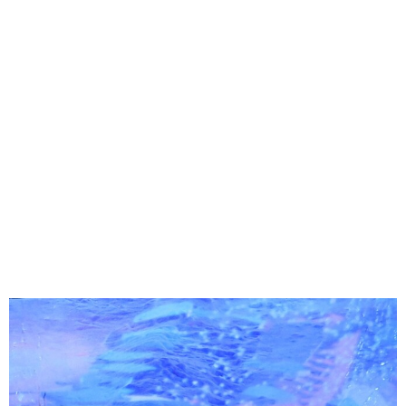
味わう一覧
麺類
ご当地グルメ
酒
スイーツ
癒す一覧
温泉
自然
宿泊
青森県
岩手県
秋田県