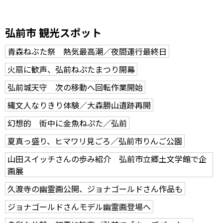
弘前市 観光スポット
青森ねぶた祭 熱気最高潮／夜間運行最終日
火扇に歓声、弘前ねぷたまつり開幕
弘前城天守 次の移動へ回転作業開始
縄文人なりきり体験／大森勝山遺跡再開
幻想的 街中に金魚ねぷた／弘前
夏真っ盛り、ヒマワリ見ごろ／弘前市りんご公園
山田スイッチさんの歩み紹介 弘前市立郷土文学館で企
画展
久渡寺の幽霊画公開、ジョナゴールドさん作品も
ジョナゴールドさんモデル幽霊画登場へ