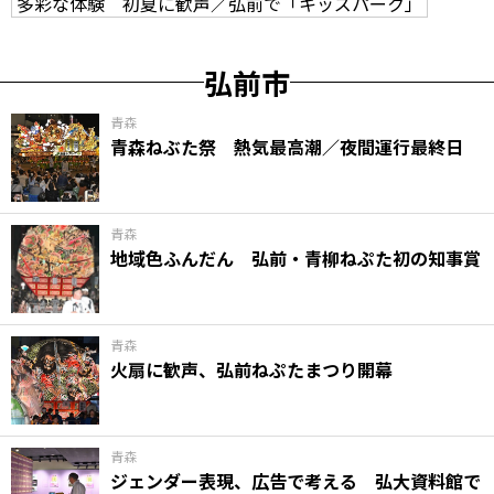
多彩な体験 初夏に歓声／弘前で「キッズパーク」
弘前市
青森
青森ねぶた祭 熱気最高潮／夜間運行最終日
青森
地域色ふんだん 弘前・青柳ねぷた初の知事賞
青森
火扇に歓声、弘前ねぷたまつり開幕
青森
ジェンダー表現、広告で考える 弘大資料館で