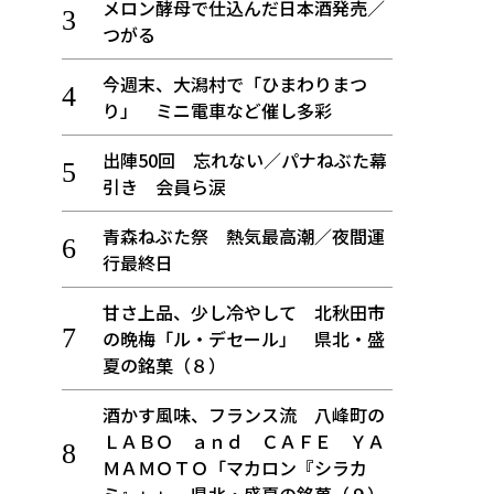
メロン酵母で仕込んだ日本酒発売／
つがる
今週末、大潟村で「ひまわりまつ
り」 ミニ電車など催し多彩
出陣50回 忘れない／パナねぶた幕
引き 会員ら涙
青森ねぶた祭 熱気最高潮／夜間運
行最終日
甘さ上品、少し冷やして 北秋田市
の晩梅「ル・デセール」 県北・盛
夏の銘菓（８）
酒かす風味、フランス流 八峰町の
ＬＡＢＯ ａｎｄ ＣＡＦＥ ＹＡ
ＭＡＭＯＴＯ「マカロン『シラカ