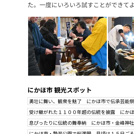
た。一度にいろいろ試すことができて
にかほ市 観光スポット
勇壮に舞い、観衆を魅了 にかほ市で伝承芸能
受け継がれた１１００年超の伝統を披露 にか
息ぴったりに伝統の舞奉納 にかほ市・金峰神
にかほ市・勢至公園で桜満開 見頃は１５日ご