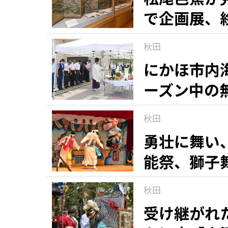
で企画展、
秋田
にかほ市内
ーズン中の
秋田
勇壮に舞い
能祭、獅子
秋田
受け継がれ