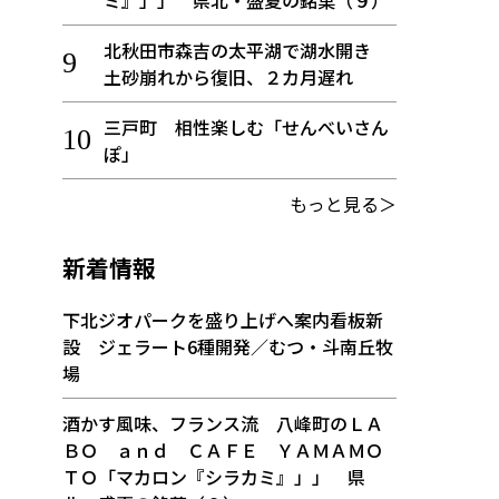
ミ』」」 県北・盛夏の銘菓（９）
北秋田市森吉の太平湖で湖水開き
土砂崩れから復旧、２カ月遅れ
三戸町 相性楽しむ「せんべいさん
ぽ」
もっと見る＞
新着情報
下北ジオパークを盛り上げへ案内看板新
設 ジェラート6種開発／むつ・斗南丘牧
場
酒かす風味、フランス流 八峰町のＬＡ
ＢＯ ａｎｄ ＣＡＦＥ ＹＡＭＡＭＯ
ＴＯ「マカロン『シラカミ』」」 県