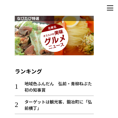
ランキング
地域色ふんだん 弘前・青柳ねぷた
初の知事賞
ターゲットは観光客、鍛冶町に「弘
前横丁」