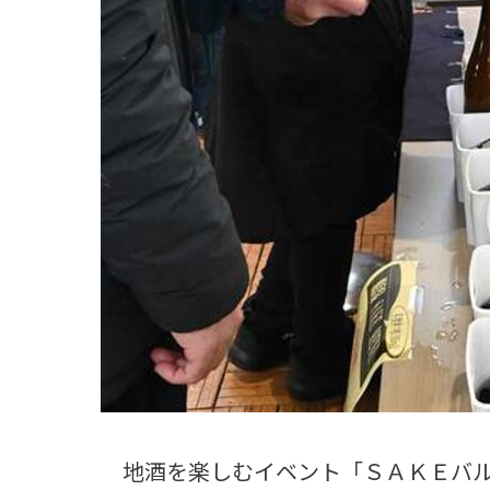
観る一覧
桜
花
紅葉
楽しむ一覧
まつり・イベント
聖地
おみやげ・特産
道の駅・産直
鉄道
アウトドア・レジャー
味わう一覧
麺類
ご当地グルメ
酒
スイーツ
癒す一覧
温泉
自然
宿泊
青森県
岩手県
秋田県
地酒を楽しむイベント「ＳＡＫＥバル