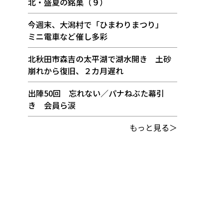
北・盛夏の銘菓（９）
今週末、大潟村で「ひまわりまつり」
ミニ電車など催し多彩
北秋田市森吉の太平湖で湖水開き 土砂
崩れから復旧、２カ月遅れ
出陣50回 忘れない／パナねぶた幕引
き 会員ら涙
もっと見る＞