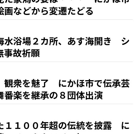
絵画などから変遷たどる
海水浴場２カ所、あす海開き シ
無事故祈願
、観衆を魅了 にかほ市で伝承芸
舞番楽を継承の８団体出演
た１１００年超の伝統を披露 に