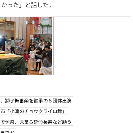
よかった」と話した。
祭、獅子舞番楽を継承の８団体出演
ほ市「小滝のチョウクライロ舞」
社で例祭、児童ら延命長寿など願う
ろまでか