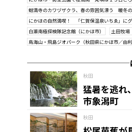
蚶満寺のカワヅザクラ、春の雰囲気漂う 暖冬
にかほの自然満喫！ 「仁賀保温泉いちゑ」に
白瀬南極探検隊記念館（にかほ市）
土田牧場
鳥海山・飛島ジオパーク（秋田県にかほ市／由
秋田
猛暑を逃れ
市象潟町
秋田
松尾芭蕉が