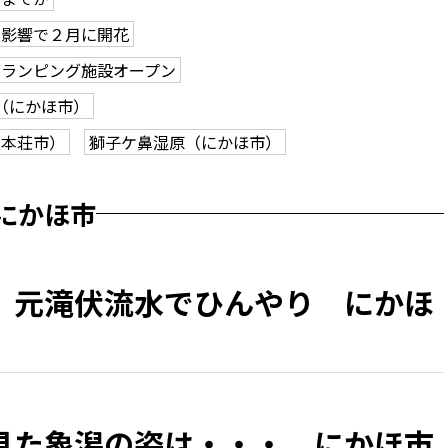
の影響で２月に開花
グランピング施設オープン
（にかほ市）
利本荘市）
獅子ケ鼻湿原（にかほ市）
にかほ市
、元滝伏流水でひんやり にかほ
見た象潟の姿は・・・ にかほ市