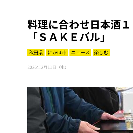
料理に合わせ日本酒１
「ＳＡＫＥバル」
秋田県
にかほ市
ニュース
楽しむ
2026年2月11日（水）
知る一覧
世界遺産
文化・歴史
パワースポット
ミステリー