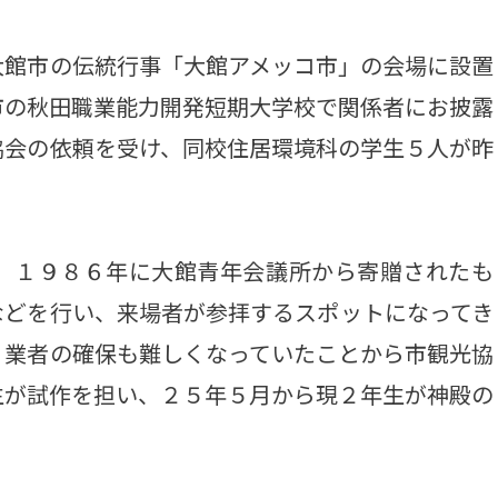
館市の伝統行事「大館アメッコ市」の会場に設置
市の秋田職業能力開発短期大学校で関係者にお披露
協会の依頼を受け、同校住居環境科の学生５人が昨
、１９８６年に大館青年会議所から寄贈されたも
などを行い、来場者が参拝するスポットになってき
う業者の確保も難しくなっていたことから市観光協
生が試作を担い、２５年５月から現２年生が神殿の