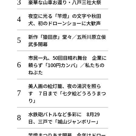
豪華な山車お還り・八戸三社大祭
夜空に光る「竿燈」の文字や秋田
犬、初のドローンショーに大歓声
新作「猿田彦」堂々／五所川原立佞
武多開幕
市民一丸、50回目晴れ舞台 企業に
頼らず「100円カンパ」／私たちの
ねぶた
美人画の絵灯籠、夜の湯沢を照ら
す ７日まで「七夕絵どうろうまつ
り」
水鉄砲バトルなど多彩に 8月29
日、三戸で「城山ジャンボリー」
竿燈まつりあす開幕、今年はドロー