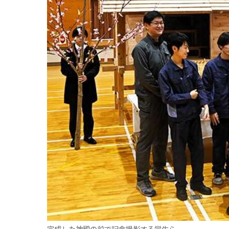
観る一覧
桜
花
紅葉
楽しむ一覧
まつり・イベント
聖地
おみやげ・特産
道の駅・産直
鉄道
アウトドア・レジャー
味わう一覧
麺類
ご当地グルメ
酒
スイーツ
癒す一覧
温泉
自然
宿泊
青森県
岩手県
秋田県
完成した神殿の前で記念撮影する学生ら