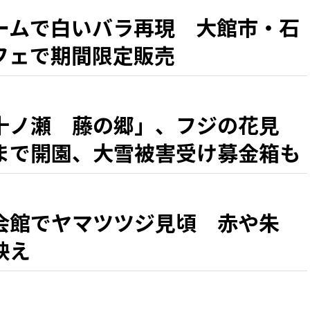
ームで白いバラ再現 大館市・石
フェで期間限定販売
十ノ瀬 藤の郷」、フジの花見
まで開園、大雪被害受け募金箱も
会館でヤマツツジ見頃 赤や朱
映え