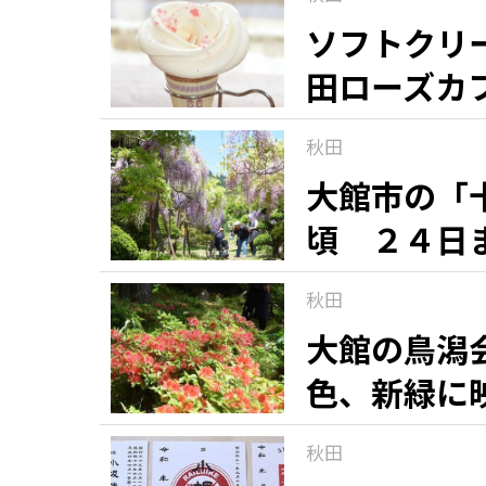
ソフトクリ
田ローズカ
秋田
大館市の「
頃 ２４日
秋田
大館の鳥潟
色、新緑に
秋田