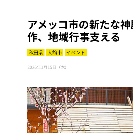
アメッコ市の新たな神
作、地域行事支える
秋田県
大館市
イベント
2026年1月15日（木）
知る一覧
世界遺産
文化・歴史
パワースポット
ミステリー