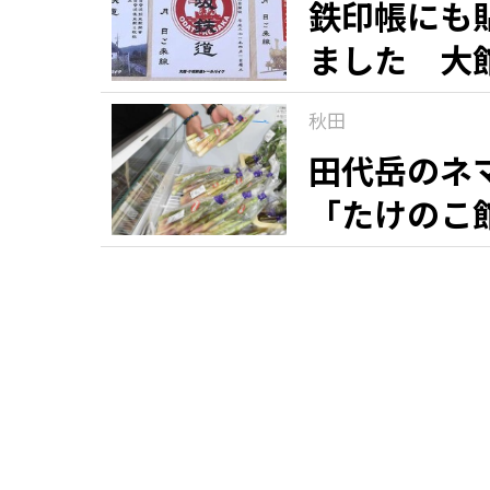
鉄印帳にも
ました 大
秋田
田代岳のネ
「たけのこ