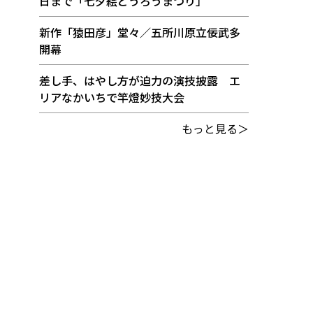
日まで「七夕絵どうろうまつり」
新作「猿田彦」堂々／五所川原立佞武多
開幕
差し手、はやし方が迫力の演技披露 エ
リアなかいちで竿燈妙技大会
もっと見る＞