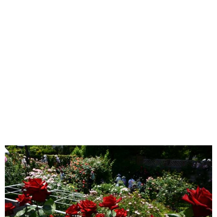
味わう一覧
麺類
ご当地グルメ
酒
スイーツ
癒す一覧
温泉
自然
宿泊
青森県
岩手県
秋田県