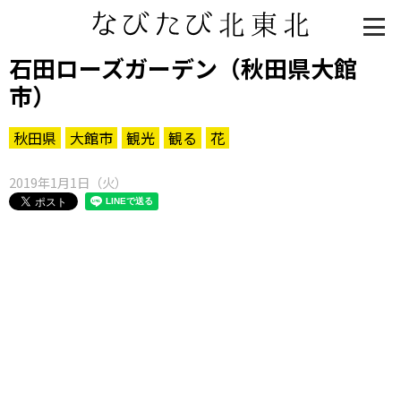
石田ローズガーデン（秋田県大館
市）
秋田県
大館市
観光
観る
花
2019年1月1日（火）
知る一覧
世界遺産
文化・歴史
パワースポット
ミステリー
観る一覧
桜
花
紅葉
楽しむ一覧
まつり・イベント
聖地
おみやげ・特産
道の駅・産直
鉄道
アウトドア・レジャー