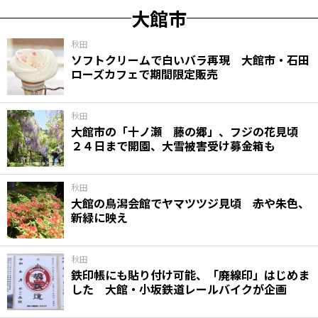
大館市
秋田
ソフトクリームで白いバラ再現 大館市・石田
ローズカフェで期間限定販売
秋田
大館市の「十ノ瀬 藤の郷」、フジの花見頃
２４日まで開園、大雪被害受け募金箱も
秋田
大館の鳥潟会館でヤマツツジ見頃 赤や朱色、
新緑に映え
秋田
鉄印帳にも貼り付け可能、「廃線印」はじめま
した 大館・小坂鉄道レールバイクが企画