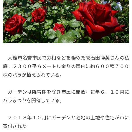
大館市名誉市民で労相などを務めた故石田博英さんの私
庭。２３００平方メートル余りの園内に約６００種７００
株のバラが植えられている。
ガーデンは降雪期を除き市民に開放。毎年６、１０月に
バラまつりを開催している。
２０１８年１０月にガーデンと宅地の土地や住宅が市に
寄付された。