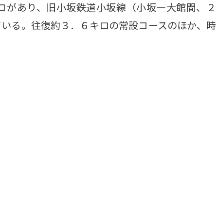
コがあり、旧小坂鉄道小坂線（小坂―大館間、２
ている。往復約３．６キロの常設コースのほか、時