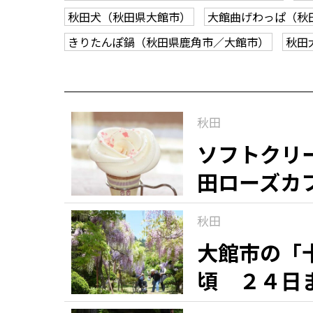
秋田犬（秋田県大館市）
大館曲げわっぱ（秋
きりたんぽ鍋（秋田県鹿角市／大館市）
秋田
秋田
ソフトクリ
田ローズカ
秋田
大館市の「
頃 ２４日