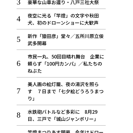
豪華な山車お還り・八戸三社大祭
夜空に光る「竿燈」の文字や秋田
犬、初のドローンショーに大歓声
新作「猿田彦」堂々／五所川原立佞
武多開幕
市民一丸、50回目晴れ舞台 企業に
頼らず「100円カンパ」／私たちの
ねぶた
美人画の絵灯籠、夜の湯沢を照ら
す ７日まで「七夕絵どうろうまつ
り」
水鉄砲バトルなど多彩に 8月29
日、三戸で「城山ジャンボリー」
竿燈まつりあす開幕、今年はドロー