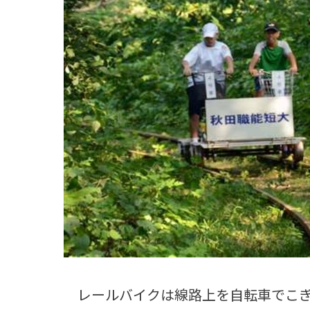
観る一覧
桜
花
紅葉
楽しむ一覧
まつり・イベント
聖地
おみやげ・特産
道の駅・産直
鉄道
アウトドア・レジャー
味わう一覧
麺類
ご当地グルメ
酒
スイーツ
癒す一覧
温泉
自然
宿泊
青森県
岩手県
秋田県
レールバイクは線路上を自転車でこぎ