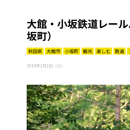
大館・小坂鉄道レール
坂町）
秋田県
大館市
小坂町
観光
楽しむ
鉄道
2019年1月1日（火）
知る一覧
世界遺産
文化・歴史
パワースポット
ミステリー