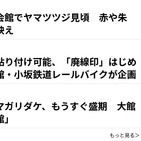
会館でヤマツツジ見頃 赤や朱
映え
貼り付け可能、「廃線印」はじめ
館・小坂鉄道レールバイクが企画
マガリダケ、もうすぐ盛期 大館
館」
もっと見る＞