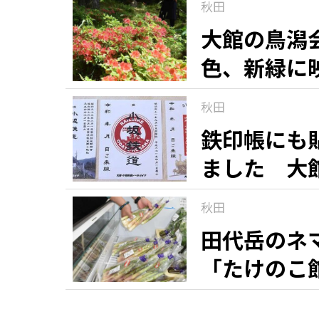
秋田
大館の鳥潟
色、新緑に
秋田
鉄印帳にも
ました 大
秋田
田代岳のネ
「たけのこ