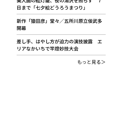
美人画の絵灯籠、夜の湯沢を照らす ７
日まで「七夕絵どうろうまつり」
新作「猿田彦」堂々／五所川原立佞武多
開幕
差し手、はやし方が迫力の演技披露 エ
リアなかいちで竿燈妙技大会
もっと見る＞