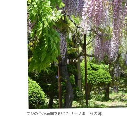
観る一覧
桜
花
紅葉
楽しむ一覧
まつり・イベント
聖地
おみやげ・特産
道の駅・産直
鉄道
アウトドア・レジャー
味わう一覧
麺類
ご当地グルメ
酒
スイーツ
癒す一覧
温泉
自然
宿泊
青森県
岩手県
秋田県
フジの花が満開を迎えた「十ノ瀬 藤の郷」