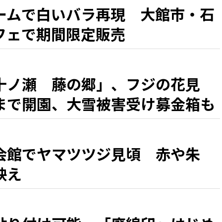
ームで白いバラ再現 大館市・石
フェで期間限定販売
十ノ瀬 藤の郷」、フジの花見
まで開園、大雪被害受け募金箱も
会館でヤマツツジ見頃 赤や朱
映え