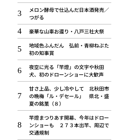
メロン酵母で仕込んだ日本酒発売／
つがる
豪華な山車お還り・八戸三社大祭
地域色ふんだん 弘前・青柳ねぷた
初の知事賞
夜空に光る「竿燈」の文字や秋田
犬、初のドローンショーに大歓声
甘さ上品、少し冷やして 北秋田市
の晩梅「ル・デセール」 県北・盛
夏の銘菓（８）
竿燈まつりあす開幕、今年はドロー
ンショーも ２７３本出竿、周辺で
交通規制