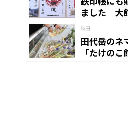
鉄印帳にも
ました 大
秋田
田代岳のネ
「たけのこ