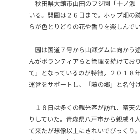
秋田県大館市山田のフジ園「十ノ瀬 
いる。開園は２６日まで。ホップ畑の
らが色とりどりの花や香りを楽しんで
園は国道７号から山瀬ダムに向かう途
んがボランティアらと管理を続けてお
て」となっているのが特徴。２０１８
運営をサポートし、「藤の郷」と名付
１８日は多くの観光客が訪れ、晴天の
りしていた。青森県八戸市から親戚４
て来たが想像以上にきれいでびっくり