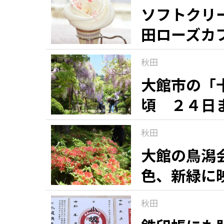
ソフトクリ
田ローズカ
秋田
大館市の「
頃 ２４日
秋田
大館の鳥潟
色、新緑に
秋田