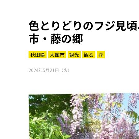
色とりどりのフジ見頃
市・藤の郷
秋田県
大館市
観光
観る
花
2024年5月21日（火）
知る一覧
世界遺産
文化・歴史
パワースポット
ミステリー