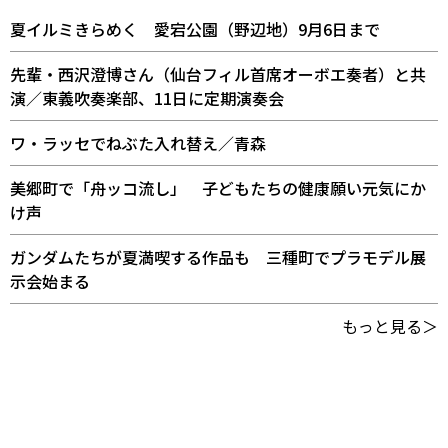
夏イルミきらめく 愛宕公園（野辺地）9月6日まで
先輩・西沢澄博さん（仙台フィル首席オーボエ奏者）と共
演／東義吹奏楽部、11日に定期演奏会
ワ・ラッセでねぶた入れ替え／青森
美郷町で「舟ッコ流し」 子どもたちの健康願い元気にか
け声
ガンダムたちが夏満喫する作品も 三種町でプラモデル展
示会始まる
もっと見る＞