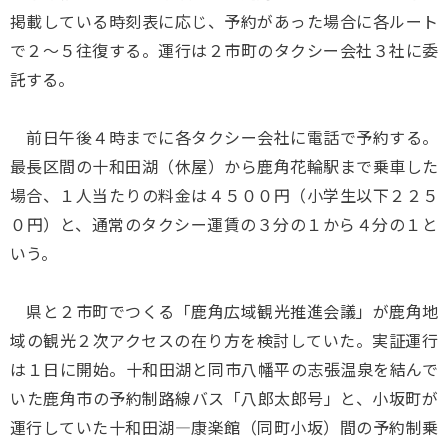
掲載している時刻表に応じ、予約があった場合に各ルート
で２～５往復する。運行は２市町のタクシー会社３社に委
託する。
前日午後４時までに各タクシー会社に電話で予約する。
最長区間の十和田湖（休屋）から鹿角花輪駅まで乗車した
場合、１人当たりの料金は４５００円（小学生以下２２５
０円）と、通常のタクシー運賃の３分の１から４分の１と
いう。
県と２市町でつくる「鹿角広域観光推進会議」が鹿角地
域の観光２次アクセスの在り方を検討していた。実証運行
は１日に開始。十和田湖と同市八幡平の志張温泉を結んで
いた鹿角市の予約制路線バス「八郎太郎号」と、小坂町が
運行していた十和田湖―康楽館（同町小坂）間の予約制乗