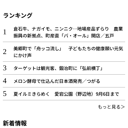
ランキング
倉石牛、ナガイモ、ニンニク…地場産品ずらり 農業
振興の新拠点、町産直「バ・オール」開店／五戸
美郷町で「舟ッコ流し」 子どもたちの健康願い元気
にかけ声
ターゲットは観光客、鍛冶町に「弘前横丁」
メロン酵母で仕込んだ日本酒発売／つがる
夏イルミきらめく 愛宕公園（野辺地）9月6日まで
もっと見る＞
新着情報