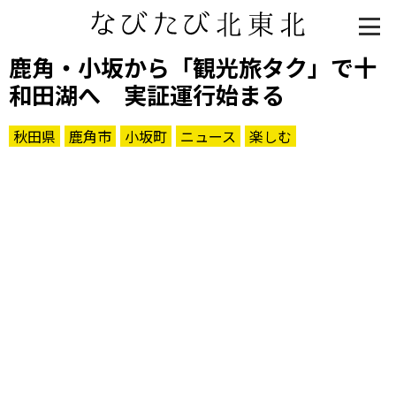
鹿角・小坂から「観光旅タク」で十
和田湖へ 実証運行始まる
秋田県
鹿角市
小坂町
ニュース
楽しむ
知る一覧
世界遺産
文化・歴史
パワースポット
ミステリー
観る一覧
桜
花
紅葉
楽しむ一覧
まつり・イベント
聖地
おみやげ・特産
道の駅・産直
鉄道
アウトドア・レジャー