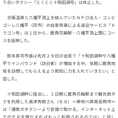
り合いタクシー「とくとく十和田湖号」は休止した。
志張温泉と八幡平頂上を結んでいたＮＰＯ法人・コンビ
ゴーレ八幡平（同市）の自家用車による送迎サービス「ド
ラゴン号」は１日から、鹿角花輪駅―八幡平頂上間にコー
スを延伸した。
笹本真司市長は先月２９日の会見で「十和田湖畔や八幡
平でインバウンド（訪日客）が増加する中、気軽に鹿角地
域を訪問してもらえるよう周知に力を入れていきたい」と
話した。
十和田湖畔に宿泊し、１日朝に鹿角花輪駅まで観光旅タ
クを利用した奥津秀樹さん（６８）＝神奈川県南足柄市＝
は「通常のタクシーより安価で助かる。インターネット上
でのＰＲを強化すればもっと利用されるのでは」と話し