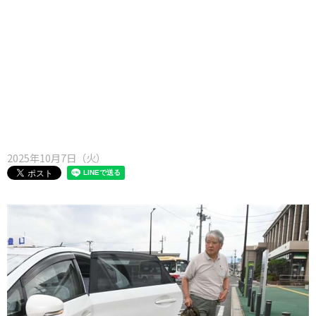
味わう一覧
麺類
ご当地グルメ
酒
スイーツ
癒す一覧
温泉
自然
宿泊
青森県
岩手県
秋田県
2025年10月7日（火）