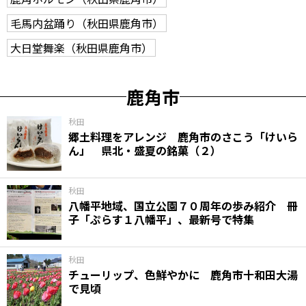
毛馬内盆踊り（秋田県鹿角市）
大日堂舞楽（秋田県鹿角市）
鹿角市
秋田
郷土料理をアレンジ 鹿角市のさこう「けいら
ん」 県北・盛夏の銘菓（２）
秋田
八幡平地域、国立公園７０周年の歩み紹介 冊
子「ぷらす１八幡平」、最新号で特集
秋田
チューリップ、色鮮やかに 鹿角市十和田大湯
で見頃