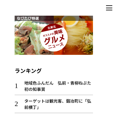
ランキング
地域色ふんだん 弘前・青柳ねぷた
初の知事賞
ターゲットは観光客、鍛冶町に「弘
前横丁」