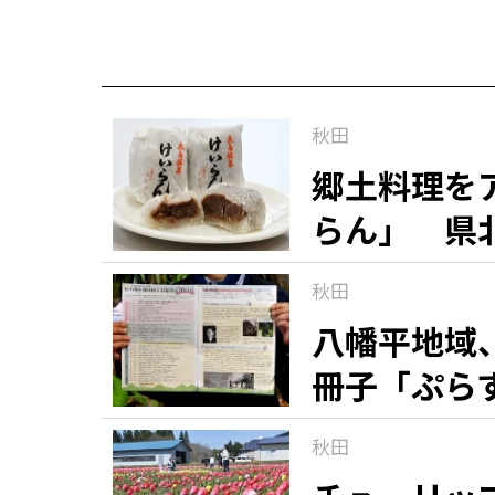
秋田
郷土料理を
らん」 県
秋田
八幡平地域
冊子「ぷら
秋田
知る一覧
世界遺産
文化・歴史
パワースポット
ミステリー