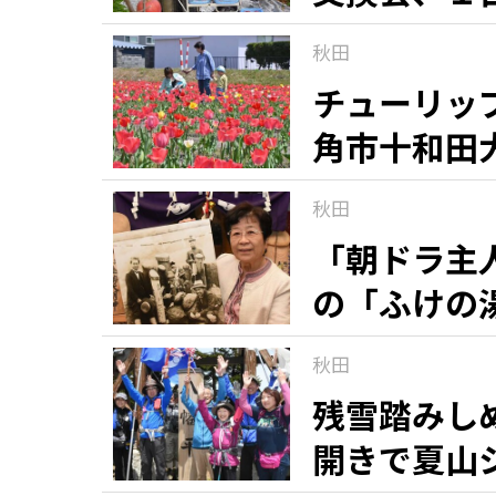
秋田
チューリッ
角市十和田
秋田
「朝ドラ主
の「ふけの
秋田
残雪踏みし
開きで夏山