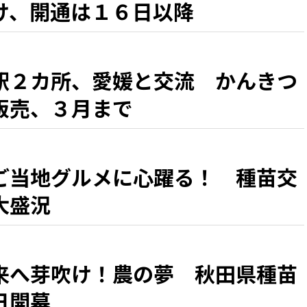
け、開通は１６日以降
駅２カ所、愛媛と交流 かんきつ
販売、３月まで
ご当地グルメに心躍る！ 種苗交
大盛況
来へ芽吹け！農の夢 秋田県種苗
日開幕