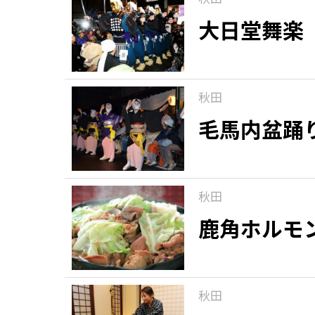
大日堂舞楽
秋田
毛馬内盆踊
秋田
鹿角ホルモ
秋田