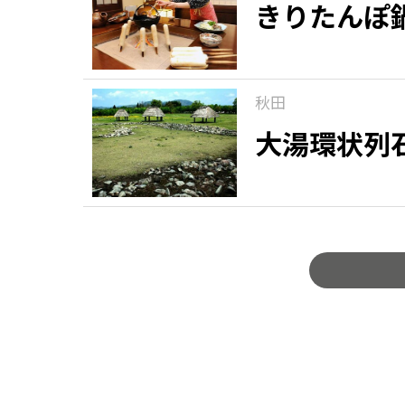
きりたんぽ
秋田
大湯環状列