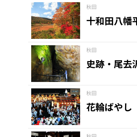
秋田
十和田八幡
秋田
史跡・尾去
秋田
花輪ばやし
秋田