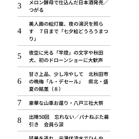
メロン酵母で仕込んだ日本酒発売／
つがる
美人画の絵灯籠、夜の湯沢を照ら
す ７日まで「七夕絵どうろうまつ
り」
夜空に光る「竿燈」の文字や秋田
犬、初のドローンショーに大歓声
甘さ上品、少し冷やして 北秋田市
の晩梅「ル・デセール」 県北・盛
夏の銘菓（８）
豪華な山車お還り・八戸三社大祭
出陣50回 忘れない／パナねぶた幕
引き 会員ら涙
猛暑を逃れ、元滝伏流水でひんや