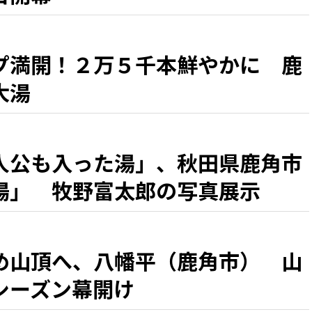
プ満開！２万５千本鮮やかに 鹿
大湯
人公も入った湯」、秋田県鹿角市
湯」 牧野富太郎の写真展示
め山頂へ、八幡平（鹿角市） 山
シーズン幕開け