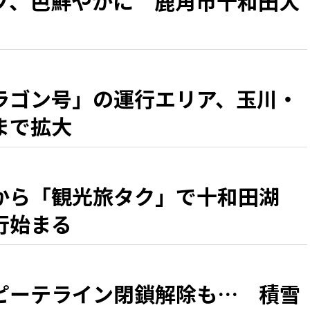
プ、色鮮やかに 鹿角市十和田大
ラゴン号」の運行エリア、玉川・
まで拡大
から「観光旅タク」で十和田湖
行始まる
ピーテライン閉鎖解除も… 積雪