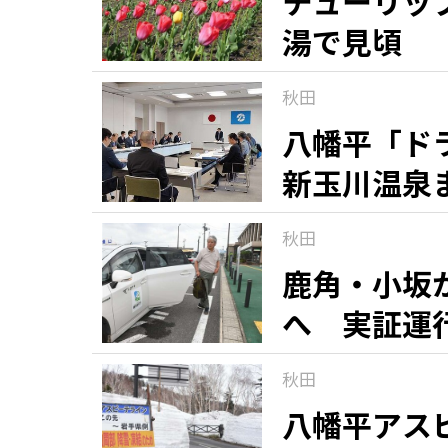
チューリッ
湯で見頃
観る一覧
桜
花
紅葉
秋田
楽しむ一覧
まつり・イベント
聖地
おみやげ・特産
道の駅・産直
鉄道
アウトドア・レジャー
八幡平「ド
新玉川温泉
味わう一覧
麺類
ご当地グルメ
酒
スイーツ
秋田
癒す一覧
温泉
自然
宿泊
鹿角・小坂
へ 実証運
青森県
岩手県
秋田県
秋田
八幡平アス