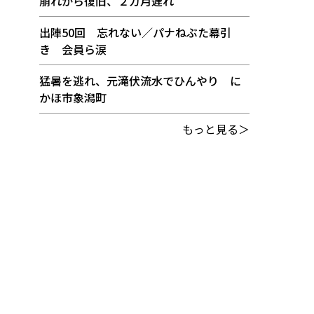
崩れから復旧、２カ月遅れ
出陣50回 忘れない／パナねぶた幕引
き 会員ら涙
猛暑を逃れ、元滝伏流水でひんやり に
かほ市象潟町
もっと見る＞