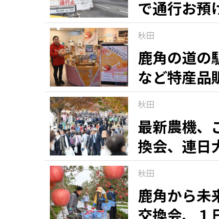
で通行お預
秋田
鹿角の道の
など特産品
秋田
最新農機、
換会、連日
秋田
鹿角から未
交換会、１