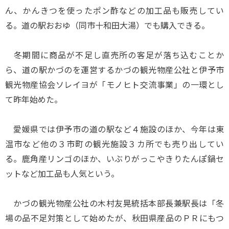
ん、かんきつを使ったポン酢などの加工品も販売してい
る。道の駅おおゆ（同市十和田大湯）でも購入できる。
冬期間に商品が不足し直売所の客足が落ち込むことか
ら、道の駅かづのを運営するかづの観光物産公社と伊予市
観光物産協会ソレイヨが「モノヒト交流事業」の一環とし
て昨年始めた。
愛媛県では伊予市の道の駅など４施設のほか、今年は東
温市など他の３市町の観光施設３カ所でも売り出してい
る。鹿角産リンゴのほか、いぶりがっこやきりたんぽ鍋セ
ットなど加工品も人気という。
かづの観光物産公社の木村友晃統括本部長兼駅長は「冬
場の品不足対策として始めたが、秋田県産品のＰＲにもつ