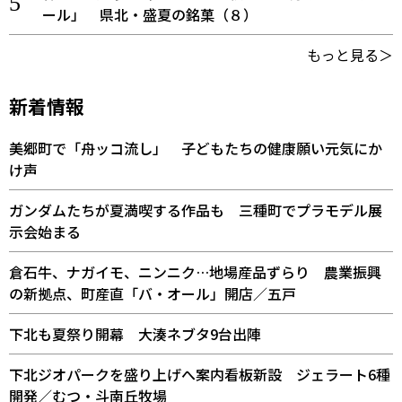
ール」 県北・盛夏の銘菓（８）
もっと見る＞
新着情報
美郷町で「舟ッコ流し」 子どもたちの健康願い元気にか
け声
ガンダムたちが夏満喫する作品も 三種町でプラモデル展
示会始まる
倉石牛、ナガイモ、ニンニク…地場産品ずらり 農業振興
の新拠点、町産直「バ・オール」開店／五戸
下北も夏祭り開幕 大湊ネブタ9台出陣
下北ジオパークを盛り上げへ案内看板新設 ジェラート6種
開発／むつ・斗南丘牧場