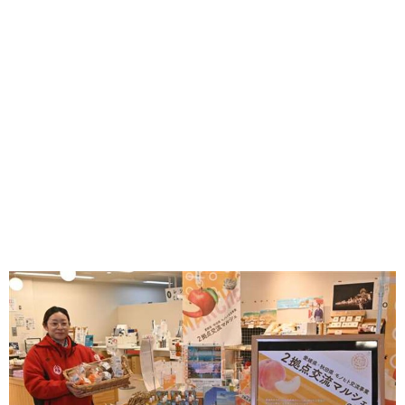
味わう一覧
麺類
ご当地グルメ
酒
スイーツ
癒す一覧
温泉
自然
宿泊
青森県
岩手県
秋田県