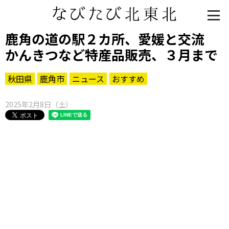
鹿角の道の駅２カ所、愛媛と交流
かんきつなど特産品販売、３月まで
秋田県
鹿角市
ニュース
おすすめ
2025年2月8日（土）
知る一覧
世界遺産
文化・歴史
パワースポット
ミステリー
観る一覧
桜
花
紅葉
楽しむ一覧
まつり・イベント
聖地
おみやげ・特産
道の駅・産直
鉄道
アウトドア・レジャー