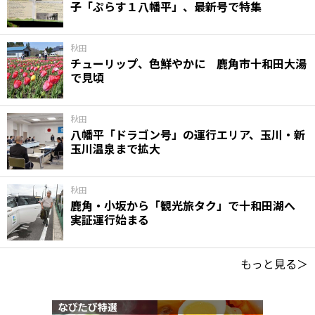
子「ぷらす１八幡平」、最新号で特集
秋田
チューリップ、色鮮やかに 鹿角市十和田大湯
で見頃
秋田
八幡平「ドラゴン号」の運行エリア、玉川・新
玉川温泉まで拡大
秋田
鹿角・小坂から「観光旅タク」で十和田湖へ
実証運行始まる
もっと見る＞