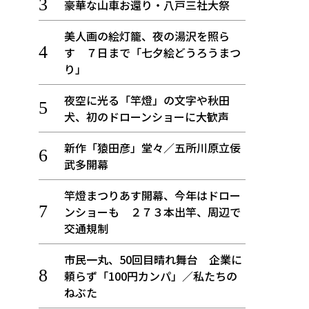
豪華な山車お還り・八戸三社大祭
美人画の絵灯籠、夜の湯沢を照ら
す ７日まで「七夕絵どうろうまつ
り」
夜空に光る「竿燈」の文字や秋田
犬、初のドローンショーに大歓声
新作「猿田彦」堂々／五所川原立佞
武多開幕
竿燈まつりあす開幕、今年はドロー
ンショーも ２７３本出竿、周辺で
交通規制
市民一丸、50回目晴れ舞台 企業に
頼らず「100円カンパ」／私たちの
ねぶた