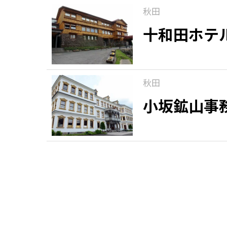
秋田
十和田ホテ
秋田
小坂鉱山事