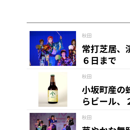
秋田
常打芝居、
６日まで
秋田
小坂町産の
らビール、
秋田
知る一覧
世界遺産
文化・歴史
パワースポット
ミステリー