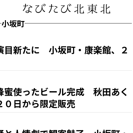
小坂町
演目新たに 小坂町・康楽館、２
蜂蜜使ったビール完成 秋田あく
２０日から限定販売