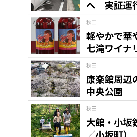
へ 実証運
秋田
軽やかで華
七滝ワイナ
秋田
康楽館周辺
中央公園
秋田
大館・小坂
／小坂町）