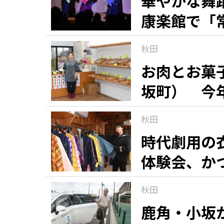
華やかな舞
康楽館で「
観る一覧
桜
花
紅葉
秋田
楽しむ一覧
まつり・イベント
聖地
おみやげ・特産
道の駅・産直
鉄道
アウトドア・レジャー
お肉とお菓
坂町） 今
味わう一覧
麺類
ご当地グルメ
酒
スイーツ
秋田
癒す一覧
温泉
自然
宿泊
時代劇用の
体験会、か
青森県
岩手県
秋田県
秋田
鹿角・小坂