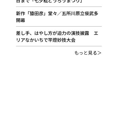
日まで「七夕絵どうろうまつり」
新作「猿田彦」堂々／五所川原立佞武多
開幕
差し手、はやし方が迫力の演技披露 エ
リアなかいちで竿燈妙技大会
もっと見る＞