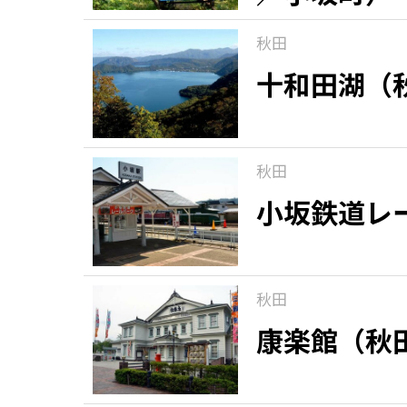
秋田
十和田湖（
秋田
小坂鉄道レ
秋田
康楽館（秋