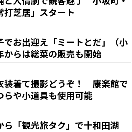
踊と人情劇で観客魅了 小坂町・
常打芝居」スタート
子でお出迎え「ミートとだ」（小
年からは総菜の販売も開始
衣装着て撮影どうぞ！ 康楽館で
つらや小道具も使用可能
から「観光旅タク」で十和田湖