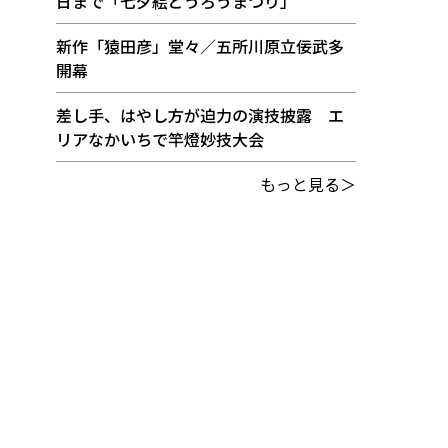
日まで「七夕絵どうろうまつり」
新作「猿田彦」堂々／五所川原立佞武多
開幕
差し手、はやし方が迫力の演技披露 エ
リアなかいちで竿燈妙技大会
もっと見る＞