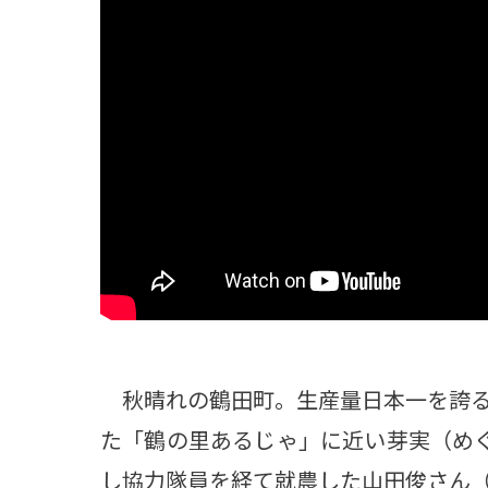
観る一覧
桜
花
紅葉
楽しむ一覧
まつり・イベント
聖地
おみやげ・特産
道の駅・産直
鉄道
アウトドア・レジャー
味わう一覧
麺類
ご当地グルメ
酒
スイーツ
癒す一覧
温泉
自然
宿泊
青森県
岩手県
秋田県
秋晴れの鶴田町。生産量日本一を誇る
た「鶴の里あるじゃ」に近い芽実（め
し協力隊員を経て就農した山田俊さん（