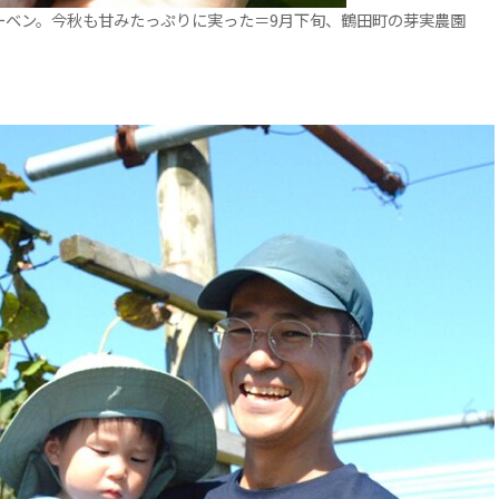
ーベン。今秋も甘みたっぷりに実った＝9月下旬、鶴田町の芽実農園