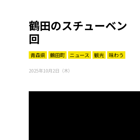
鶴田のスチューベン 
回
青森県
鶴田町
ニュース
観光
味わう
2025年10月2日（木）
知る一覧
世界遺産
文化・歴史
パワースポット
ミステリー