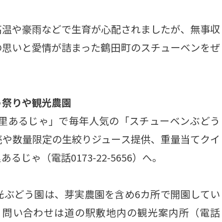
温や豪雨などで生育が心配されましたが、無事収
の思いと愛情が詰まった鶴田町のスチューベンをぜ
う祭りや観光農園
の里あるじゃ」で毎年人気の「スチューベンぶどう
売や数量限定の生絞りジュース提供、重量当てクイ
じゃ（電話0173-22-5656）へ。
ぶどう園は、芽実農園を含め6カ所で開園してい
定。問い合わせは道の駅敷地内の観光案内所（電話