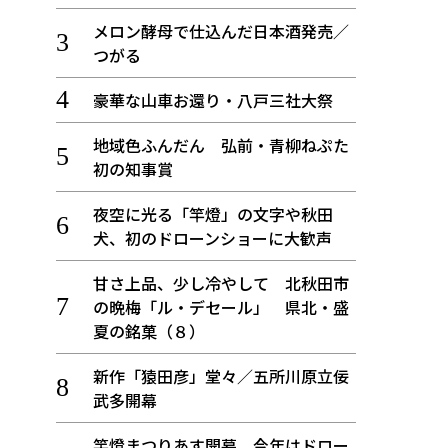
メロン酵母で仕込んだ日本酒発売／
つがる
豪華な山車お還り・八戸三社大祭
地域色ふんだん 弘前・青柳ねぷた
初の知事賞
夜空に光る「竿燈」の文字や秋田
犬、初のドローンショーに大歓声
甘さ上品、少し冷やして 北秋田市
の晩梅「ル・デセール」 県北・盛
夏の銘菓（８）
新作「猿田彦」堂々／五所川原立佞
武多開幕
竿燈まつりあす開幕、今年はドロー