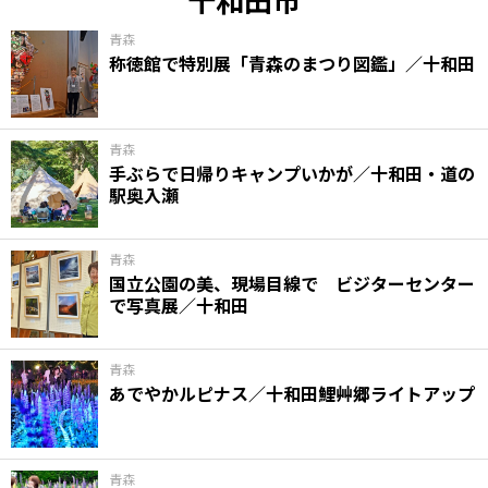
青森
称徳館で特別展「青森のまつり図鑑」／十和田
青森
手ぶらで日帰りキャンプいかが／十和田・道の
駅奥入瀬
青森
国立公園の美、現場目線で ビジターセンター
で写真展／十和田
青森
あでやかルピナス／十和田鯉艸郷ライトアップ
青森