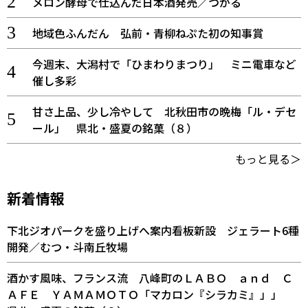
メロン酵母で仕込んだ日本酒発売／つがる
地域色ふんだん 弘前・青柳ねぷた初の知事賞
今週末、大潟村で「ひまわりまつり」 ミニ電車など
催し多彩
甘さ上品、少し冷やして 北秋田市の晩梅「ル・デセ
ール」 県北・盛夏の銘菓（８）
もっと見る＞
新着情報
下北ジオパークを盛り上げへ案内看板新設 ジェラート6種
開発／むつ・斗南丘牧場
酒かす風味、フランス流 八峰町のＬＡＢＯ ａｎｄ Ｃ
ＡＦＥ ＹＡＭＡＭＯＴＯ「マカロン『シラカミ』」」