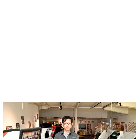
味わう一覧
麺類
ご当地グルメ
酒
スイーツ
癒す一覧
温泉
自然
宿泊
青森県
岩手県
秋田県