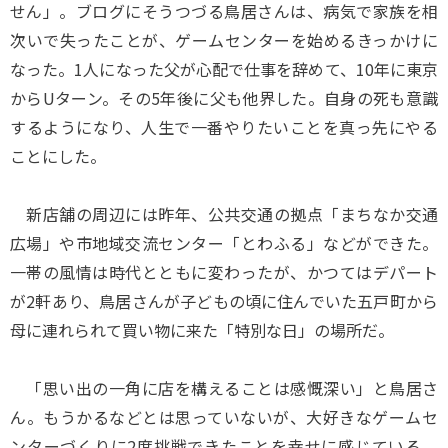
せん」。ブログにそうつづる鳥居さんは、病気で家族を相
次いで失ったことが、ゲームセンターを始めるきっかけに
なった。1人になった父が心配で仕事を辞めて、10年に東京
からUターン。その5年後に父も他界した。自身の死も意識
するようになり、人生で一番やりたいことを真っ先にやる
ことにした。
新店舗の周辺には昨年、公共交通の拠点「まちなか交通
広場」や市地域交流センター「とわふる」などができた。
一帯の風情は時代とともに変わったが、かつてはデパート
が2軒あり、鳥居さんが子どもの頃に住んでいた五戸町から
母に連れられて買い物に来た「特別な日」の場所だ。
「思い出の一角に店を構えることは感慨深い」と鳥居さ
ん。もうかるなどとは思っていないが、大好きなゲームセ
ンターづくりに2度挑戦できたことを幸せに感じている。