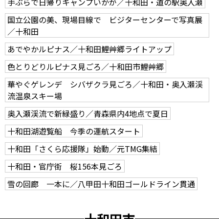
手ぶらで日帰りキャンプいかが／十和田・道の駅奥入瀬
国立公園の美、現場目線で ビジターセンターで写真展
／十和田
あでやかルピナス／十和田鯉艸郷ライトアップ
色とりどりルピナス見ごろ／十和田市鯉艸郷
華やぐゲレンデ シバザクラ見ごろ／十和田・奥入瀬渓
流温泉スキー場
奥入瀬渓流で新緑盛り／青森県内4地点で夏日
十和田湖遊覧船 今季の運航スタート
十和田「さくら応援隊」始動／元TMG集結
十和田・官庁街 桜156本見ごろ
雪の回廊 一本に／八甲田十和田ゴールドライン貫通
十和田市