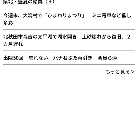
県北・盛夏の銘菓（９）
今週末、大潟村で「ひまわりまつり」 ミニ電車など催し
多彩
北秋田市森吉の太平湖で湖水開き 土砂崩れから復旧、２
カ月遅れ
出陣50回 忘れない／パナねぶた幕引き 会員ら涙
もっと見る＞