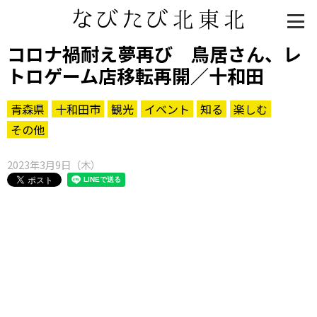
コロナ禍耐え夢再び 鳥居さん、レ
トロゲーム店移転再開／十和田
青森県
十和田市
観光
イベント
知る
楽しむ
その他
2023年3月9日（木）
知る一覧
世界遺産
文化・歴史
パワースポット
ミステリー
観る一覧
桜
花
紅葉
楽しむ一覧
まつり・イベント
聖地
おみやげ・特産
道の駅・産直
鉄道
アウトドア・レジャー