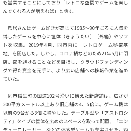
も営業することにしており「レトロな空間でゲームを楽し
んでくれる人が増えれば」と話す。
鳥居さんはゲーム好きが高じて1985～90年ごろに人気を
博したゲームを中心に筐体（きょうたい）（外箱）やソフ
トを収集。2019年4月、同市内に「レトロゲーム秘密基
地」を開店した。しかし、コロナ禍などのため21年5月に閉
店。密を避けることなどを目指し、クラウドファンディン
グで得た資金を元手に、より広い店舗への移転作業を進め
ていた。
同市稲生町の国道102号沿いに構えた新店舗は、広さが
200平方メートル以上あり旧店舗の4、5倍に。ゲーム機は
以前の9台から3倍に増やした。テーブル型や「アストロシ
ティ」タイプの筐体を広めのスペースを取って配置。「エン
デューロレーサー」などの体感型ゲームも充実させた。約