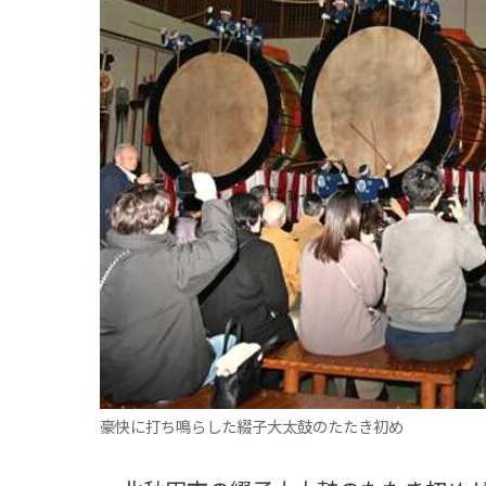
観る一覧
桜
花
紅葉
楽しむ一覧
まつり・イベント
聖地
おみやげ・特産
道の駅・産直
鉄道
アウトドア・レジャー
味わう一覧
麺類
ご当地グルメ
酒
スイーツ
癒す一覧
温泉
自然
宿泊
青森県
岩手県
秋田県
豪快に打ち鳴らした綴子大太鼓のたたき初め