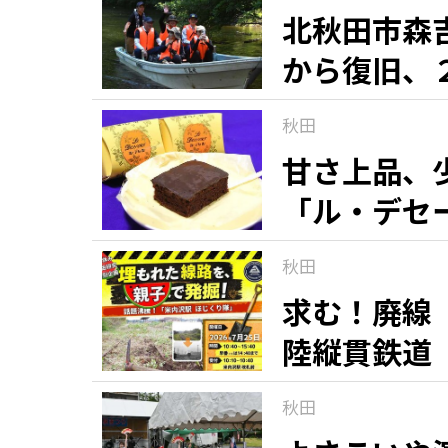
北秋田市森
から復旧、
秋田
甘さ上品、
「ル・デセ
秋田
求む！廃線
陸縦貫鉄道
秋田