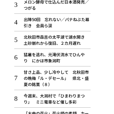
メロン酵母で仕込んだ日本酒発売／
つがる
出陣50回 忘れない／パナねぶた幕
引き 会員ら涙
北秋田市森吉の太平湖で湖水開き
土砂崩れから復旧、２カ月遅れ
猛暑を逃れ、元滝伏流水でひんや
り にかほ市象潟町
甘さ上品、少し冷やして 北秋田市
の晩梅「ル・デセール」 県北・盛
夏の銘菓（８）
今週末、大潟村で「ひまわりまつ
り」 ミニ電車など催し多彩
「大曲の花火」花火師の素顔、カー