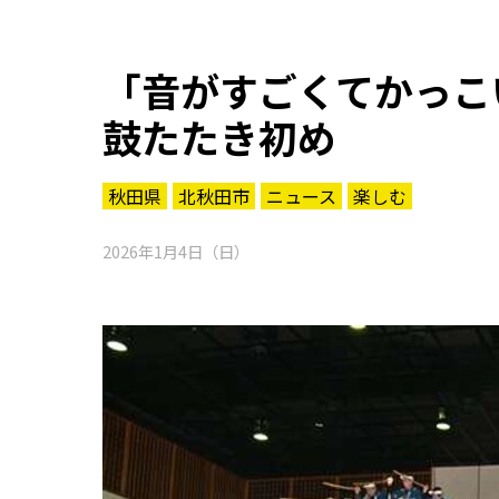
「音がすごくてかっこ
鼓たたき初め
秋田県
北秋田市
ニュース
楽しむ
2026年1月4日（日）
知る一覧
世界遺産
文化・歴史
パワースポット
ミステリー