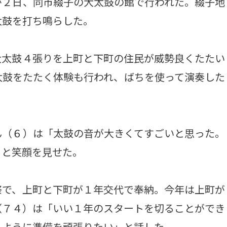
２日、同市綴子の大太鼓の館で行われた。綴子地
太鼓を打ち鳴らした。
太鼓４張りを上町と下町の住民が威勢良くたたい
太鼓をたたく体験も行われ、ばちを使って演奏した
（６）は「太鼓の音が大きくてすごいと思った。
」と笑顔を見せた。
で、上町と下町が１年交代で奉納。今年は上町が
（７４）は「いい１年のスタートを切ることができ
るように準備を頑張りたい」と話した。