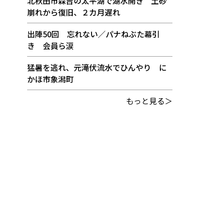
北秋田市森吉の太平湖で湖水開き 土砂
崩れから復旧、２カ月遅れ
出陣50回 忘れない／パナねぶた幕引
き 会員ら涙
猛暑を逃れ、元滝伏流水でひんやり に
かほ市象潟町
もっと見る＞