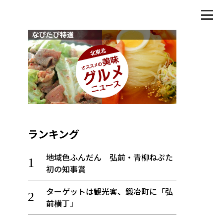
ランキング
地域色ふんだん 弘前・青柳ねぷた
初の知事賞
ターゲットは観光客、鍛冶町に「弘
前横丁」