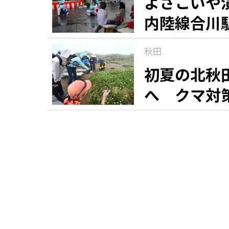
よさこいや
内陸線合川
秋田
初夏の北秋
へ クマ対