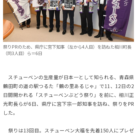
祭りPRのため、県庁に宮下知事（左から4人目）を訪ねた相川町長
（同3人目）ら＝6日
スチューベンの生産量が日本一として知られる、青森県
鶴田町の道の駅つるた「鶴の里あるじゃ」で11、12日の2
日間開かれる「スチューベンぶどう祭り」を前に、相川正
光町長らが6日、県庁に宮下宗一郎知事を訪ね、祭りをPR
した。
祭りは13回目。スチューベン大福を先着150人にプレゼ