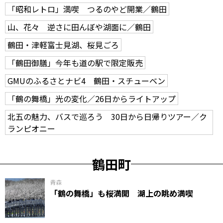
「昭和レトロ」満喫 つるのやど開業／鶴田
山、花々 逆さに田んぼや湖面に／鶴田
鶴田・津軽富士見湖、桜見ごろ
「鶴田御膳」今年も道の駅で限定販売
GMUのふるさとナビ4 鶴田・スチューベン
「鶴の舞橋」光の変化／26日からライトアップ
北五の魅力、バスで巡ろう 30日から日帰りツアー／ク
ランピオニー
鶴田町
青森
「鶴の舞橋」も桜満開 湖上の眺め満喫