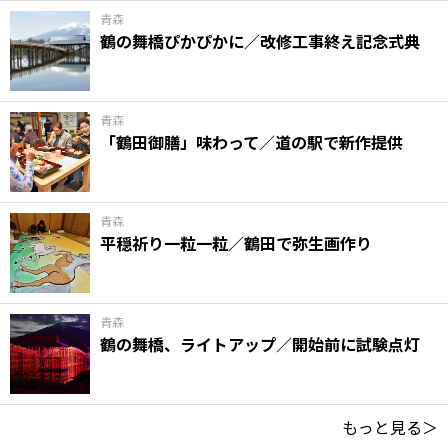
青森
鶴の舞橋ぴかぴかに／改修工事終え記念式典
青森
「鶴田御膳」味わって／道の駅で新作提供
青森
平穏祈り一粒一粒／鶴田で弥生画作り
青森
鶴の舞橋、ライトアップ／開始前に試験点灯
もっと見る＞