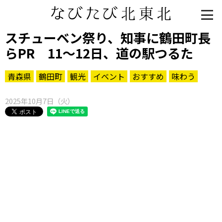
スチューベン祭り、知事に鶴田町長
らPR 11～12日、道の駅つるた
青森県
鶴田町
観光
イベント
おすすめ
味わう
2025年10月7日（火）
知る一覧
世界遺産
文化・歴史
パワースポット
ミステリー
観る一覧
桜
花
紅葉
楽しむ一覧
まつり・イベント
聖地
おみやげ・特産
道の駅・産直
鉄道
アウトドア・レジャー