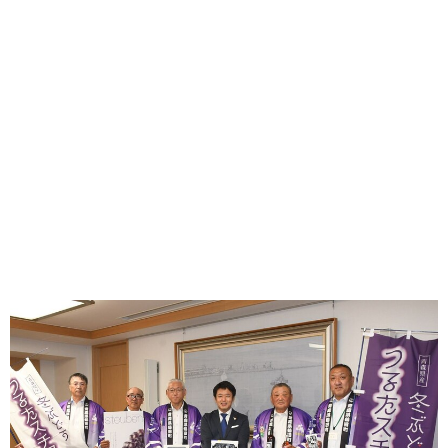
味わう一覧
麺類
ご当地グルメ
酒
スイーツ
癒す一覧
温泉
自然
宿泊
青森県
岩手県
秋田県