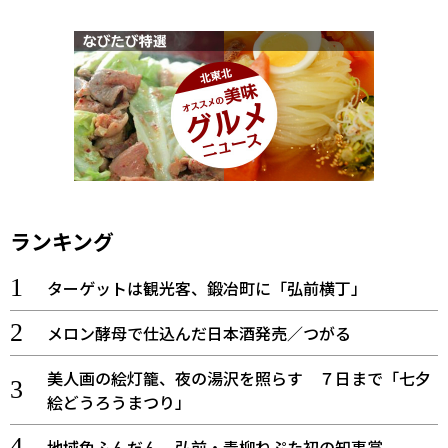
ランキング
ターゲットは観光客、鍛冶町に「弘前横丁」
メロン酵母で仕込んだ日本酒発売／つがる
美人画の絵灯籠、夜の湯沢を照らす ７日まで「七夕
絵どうろうまつり」
地域色ふんだん 弘前・青柳ねぷた初の知事賞