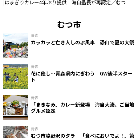
はまぎりカレー4年ぶり提供 海自艦長が再認定／むつ
むつ市
青森
カラカラと亡き人しのぶ風車 恐山で夏の大祭
青森
花に催し…青森県内にぎわう GW後半スター
ト
青森
「まきなみ」カレー新登場 海自大湊、ご当地
グルメ認定
青森
むつ市脇野沢のタラ 「食べにおいでよ！」第