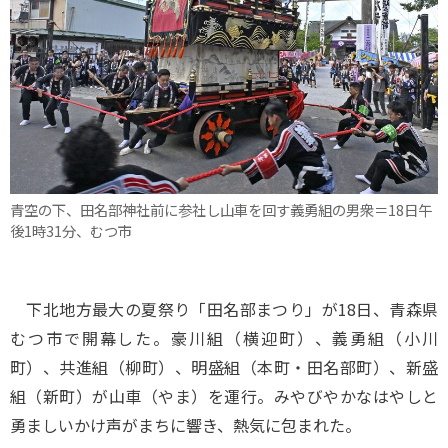
青空の下、田名部神社前に参社し山車を回す義勇組の男衆＝18日午
後1時31分、むつ市
下北地方最大の夏祭り「田名部まつり」が18日、青森県
むつ市で開幕した。豪川組（横迎町）、義勇組（小川
町）、共進組（柳町）、明盛組（本町・田名部町）、新盛
組（新町）が山車（やま）を運行。みやびやかなはやしと
勇ましいかけ声がまちに響き、熱気に包まれた。