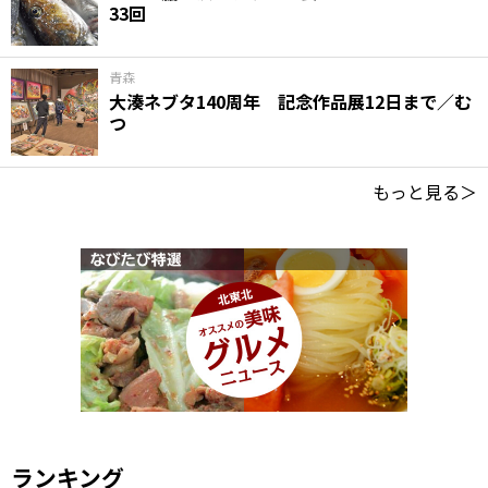
33回
青森
大湊ネブタ140周年 記念作品展12日まで／む
つ
もっと見る＞
ランキング