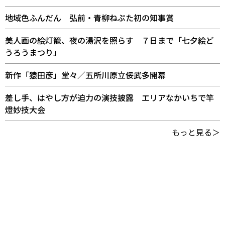
地域色ふんだん 弘前・青柳ねぷた初の知事賞
美人画の絵灯籠、夜の湯沢を照らす ７日まで「七夕絵ど
うろうまつり」
新作「猿田彦」堂々／五所川原立佞武多開幕
差し手、はやし方が迫力の演技披露 エリアなかいちで竿
燈妙技大会
もっと見る＞