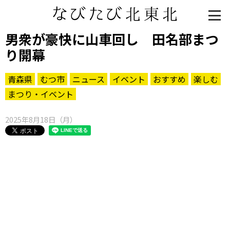
男衆が豪快に山車回し 田名部まつ
り開幕
青森県
むつ市
ニュース
イベント
おすすめ
楽しむ
まつり・イベント
2025年8月18日（月）
知る一覧
世界遺産
文化・歴史
パワースポット
ミステリー
観る一覧
桜
花
紅葉
楽しむ一覧
まつり・イベント
聖地
おみやげ・特産
道の駅・産直
鉄道
アウトドア・レジャー