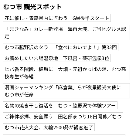
むつ市 観光スポット
花に催し…青森県内にぎわう GW後半スタート
「まきなみ」カレー新登場 海自大湊、ご当地グルメ認
定
むつ市脇野沢のタラ 「食べにおいでよ！」第33回
お薦めしたい穴場温泉地 下風呂・薬研温泉3位
ヒバ香る階段、板塀に 大畑・元祖かっぱの湯、むつ高
技専生が修繕
漫画シャーマンキング「麻倉葉」らが夜景観光大使に
むつ市が任命
名物の焼き干し復活を むつ・脇野沢で体験ツアー
ご神体参拝、安全願う 田名部まつり18日開幕／むつ
むつ市花火大会、大輪2500発が観客魅了