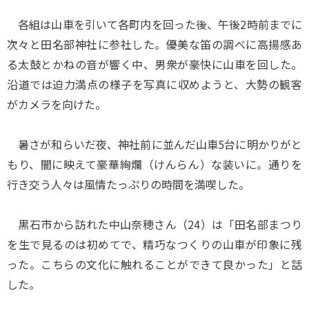
各組は山車を引いて各町内を回った後、午後2時前までに
次々と田名部神社に参社した。優美な笛の調べに高揚感あ
る太鼓とかねの音が響く中、男衆が豪快に山車を回した。
沿道では迫力満点の様子を写真に収めようと、大勢の観客
がカメラを向けた。
暑さが和らいだ夜、神社前に並んだ山車5台に明かりがと
もり、闇に映えて豪華絢爛（けんらん）な装いに。通りを
行き交う人々は風情たっぷりの時間を満喫した。
黒石市から訪れた中山奈穂さん（24）は「田名部まつり
を生で見るのは初めてで、精巧なつくりの山車が印象に残
った。こちらの文化に触れることができて良かった」と話
した。