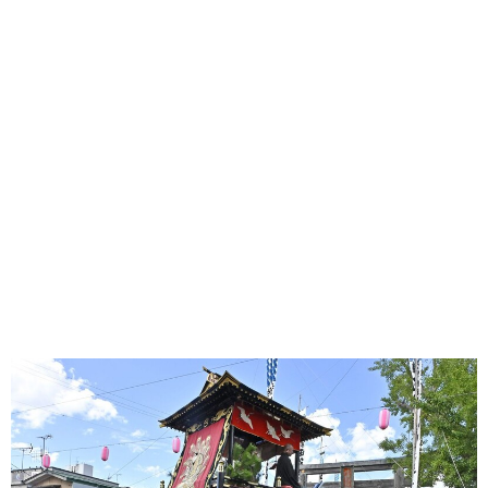
味わう一覧
麺類
ご当地グルメ
酒
スイーツ
癒す一覧
温泉
自然
宿泊
青森県
岩手県
秋田県