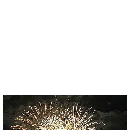
味わう一覧
麺類
ご当地グルメ
酒
スイーツ
癒す一覧
温泉
自然
宿泊
青森県
岩手県
秋田県