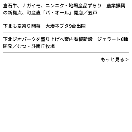
倉石牛、ナガイモ、ニンニク…地場産品ずらり 農業振興
の新拠点、町産直「バ・オール」開店／五戸
下北も夏祭り開幕 大湊ネブタ9台出陣
下北ジオパークを盛り上げへ案内看板新設 ジェラート6種
開発／むつ・斗南丘牧場
もっと見る＞