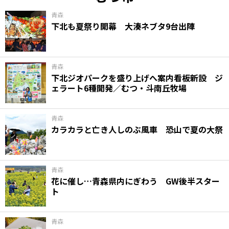
青森
下北も夏祭り開幕 大湊ネブタ9台出陣
青森
下北ジオパークを盛り上げへ案内看板新設 ジ
ェラート6種開発／むつ・斗南丘牧場
青森
カラカラと亡き人しのぶ風車 恐山で夏の大祭
青森
花に催し…青森県内にぎわう GW後半スター
ト
青森