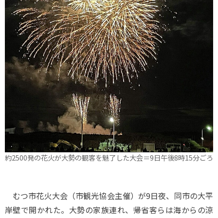
約2500発の花火が大勢の観客を魅了した大会＝9日午後8時15分ごろ
むつ市花火大会（市観光協会主催）が9日夜、同市の大平
岸壁で開かれた。大勢の家族連れ、帰省客らは海からの涼