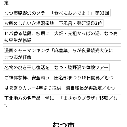
定
むつ市脇野沢のタラ 「食べにおいでよ！」第33回
お薦めしたい穴場温泉地 下風呂・薬研温泉3位
ヒバ香る階段、板塀に 大畑・元祖かっぱの湯、むつ高
技専生が修繕
漫画シャーマンキング「麻倉葉」らが夜景観光大使に
むつ市が任命
名物の焼き干し復活を むつ・脇野沢で体験ツアー
ご神体参拝、安全願う 田名部まつり18日開幕／むつ
はまぎりカレー4年ぶり提供 海自艦長が再認定／むつ
下北地方の名産品一堂に 「まさかりプラザ」移転／む
つ
むつ市