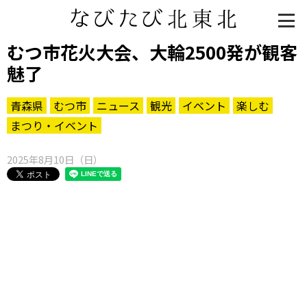
むつ市花火大会、大輪2500発が観客
魅了
青森県
むつ市
ニュース
観光
イベント
楽しむ
まつり・イベント
2025年8月10日（日）
知る一覧
世界遺産
文化・歴史
パワースポット
ミステリー
観る一覧
桜
花
紅葉
楽しむ一覧
まつり・イベント
聖地
おみやげ・特産
道の駅・産直
鉄道
アウトドア・レジャー