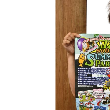
観る一覧
桜
花
紅葉
楽しむ一覧
まつり・イベント
聖地
おみやげ・特産
道の駅・産直
鉄道
アウトドア・レジャー
味わう一覧
麺類
ご当地グルメ
酒
スイーツ
癒す一覧
温泉
自然
宿泊
青森県
岩手県
秋田県