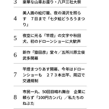
豪華な山車お還り・八戸三社大祭
美人画の絵灯籠、夜の湯沢を照ら
す ７日まで「七夕絵どうろうまつ
り」
夜空に光る「竿燈」の文字や秋田
犬、初のドローンショーに大歓声
新作「猿田彦」堂々／五所川原立佞
武多開幕
竿燈まつりあす開幕、今年はドロー
ンショーも ２７３本出竿、周辺で
交通規制
市民一丸、50回目晴れ舞台 企業に
頼らず「100円カンパ」／私たちの
ねぶた