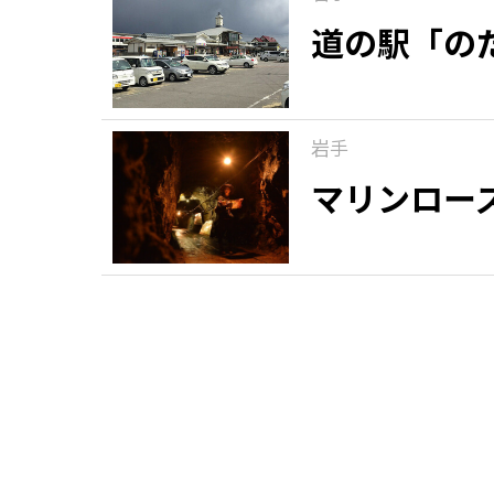
道の駅「の
岩手
マリンロー