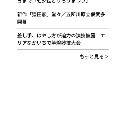
日まで「七夕絵どうろうまつり」
新作「猿田彦」堂々／五所川原立佞武多
開幕
差し手、はやし方が迫力の演技披露 エ
リアなかいちで竿燈妙技大会
もっと見る＞