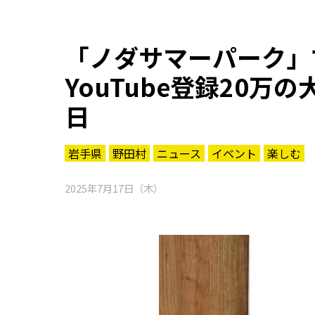
「ノダサマーパーク
YouTube登録20万
日
岩手県
野田村
ニュース
イベント
楽しむ
2025年7月17日（木）
知る一覧
世界遺産
文化・歴史
パワースポット
ミステリー