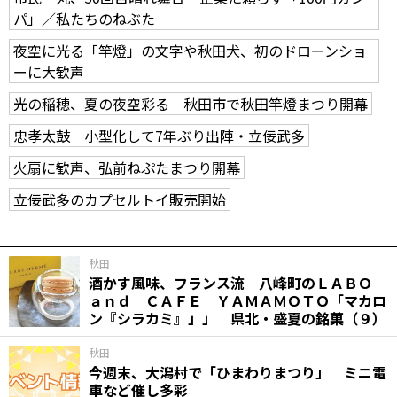
パ」／私たちのねぶた
夜空に光る「竿燈」の文字や秋田犬、初のドローンショ
ーに大歓声
光の稲穂、夏の夜空彩る 秋田市で秋田竿燈まつり開幕
忠孝太鼓 小型化して7年ぶり出陣・立佞武多
火扇に歓声、弘前ねぷたまつり開幕
立佞武多のカプセルトイ販売開始
秋田
酒かす風味、フランス流 八峰町のＬＡＢＯ
ａｎｄ ＣＡＦＥ ＹＡＭＡＭＯＴＯ「マカロ
ン『シラカミ』」」 県北・盛夏の銘菓（９）
秋田
今週末、大潟村で「ひまわりまつり」 ミニ電
車など催し多彩