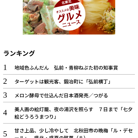
ランキング
地域色ふんだん 弘前・青柳ねぷた初の知事賞
ターゲットは観光客、鍛冶町に「弘前横丁」
メロン酵母で仕込んだ日本酒発売／つがる
美人画の絵灯籠、夜の湯沢を照らす ７日まで「七夕
絵どうろうまつり」
甘さ上品、少し冷やして 北秋田市の晩梅「ル・デセ
ール」 県北・盛夏の銘菓（８）