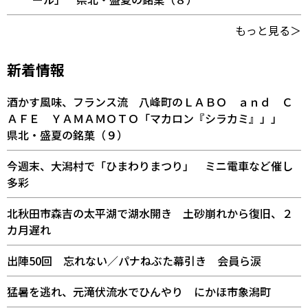
もっと見る＞
新着情報
酒かす風味、フランス流 八峰町のＬＡＢＯ ａｎｄ Ｃ
ＡＦＥ ＹＡＭＡＭＯＴＯ「マカロン『シラカミ』」」
県北・盛夏の銘菓（９）
今週末、大潟村で「ひまわりまつり」 ミニ電車など催し
多彩
北秋田市森吉の太平湖で湖水開き 土砂崩れから復旧、２
カ月遅れ
出陣50回 忘れない／パナねぶた幕引き 会員ら涙
猛暑を逃れ、元滝伏流水でひんやり にかほ市象潟町