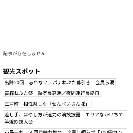
味わう一覧
麺類
ご当地グルメ
酒
スイーツ
癒す一覧
温泉
自然
宿泊
青森県
岩手県
秋田県
記事が存在しません
観光スポット
出陣50回 忘れない／パナねぶた幕引き 会員ら涙
青森ねぶた祭 熱気最高潮／夜間運行最終日
三戸町 相性楽しむ「せんべいさんぽ」
差し手、はやし方が迫力の演技披露 エリアなかいちで
竿燈妙技大会
市民一丸、50回目晴れ舞台 企業に頼らず「100円カン