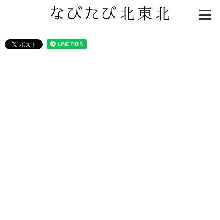
知る一覧
世界遺産
文化・歴史
パワースポット
ミステリー
観る一覧
桜
花
紅葉
楽しむ一覧
まつり・イベント
聖地
おみやげ・特産
道の駅・産直
鉄道
アウトドア・レジャー