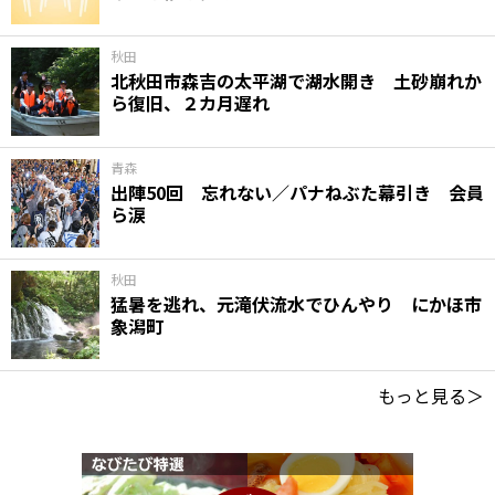
秋田
北秋田市森吉の太平湖で湖水開き 土砂崩れか
ら復旧、２カ月遅れ
青森
出陣50回 忘れない／パナねぶた幕引き 会員
ら涙
秋田
猛暑を逃れ、元滝伏流水でひんやり にかほ市
象潟町
もっと見る＞