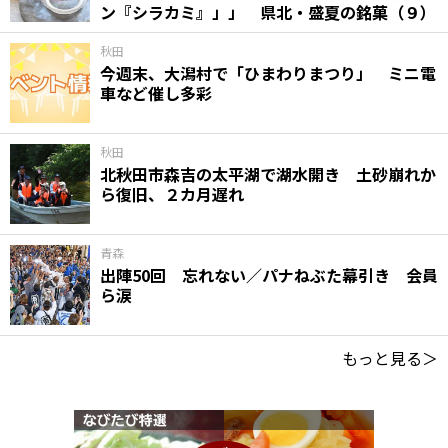
ン『シラカミ』」」 県北・盛夏の銘菓（９）
秋田
今週末、大潟村で「ひまわりまつり」 ミニ電
車など催し多彩
秋田
北秋田市森吉の太平湖で湖水開き 土砂崩れか
ら復旧、２カ月遅れ
青森
出陣50回 忘れない／パナねぶた幕引き 会員
ら涙
もっと見る＞