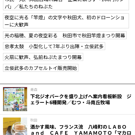
パ」／私たちのねぶた
夜空に光る「竿燈」の文字や秋田犬、初のドローンショ
ーに大歓声
光の稲穂、夏の夜空彩る 秋田市で秋田竿燈まつり開幕
忠孝太鼓 小型化して7年ぶり出陣・立佞武多
火扇に歓声、弘前ねぷたまつり開幕
立佞武多のカプセルトイ販売開始
青森
下北ジオパークを盛り上げへ案内看板新設 ジ
ェラート6種開発／むつ・斗南丘牧場
秋田
酒かす風味、フランス流 八峰町のＬＡＢＯ
ａｎｄ ＣＡＦＥ ＹＡＭＡＭＯＴＯ「マカロ