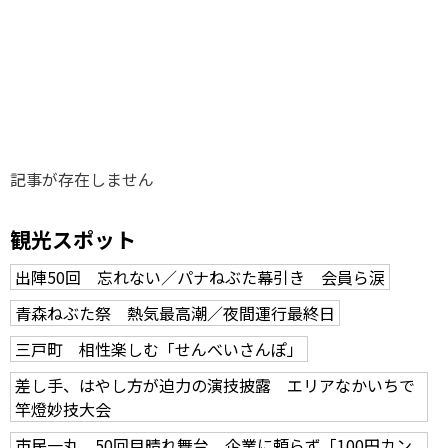
味わう一覧
麺類
ご当地グルメ
酒
スイーツ
癒す一覧
温泉
自然
宿泊
青森県
岩手県
秋田県
記事が存在しません
観光スポット
出陣50回 忘れない／パナねぶた幕引き 会員ら涙
青森ねぶた祭 熱気最高潮／夜間運行最終日
三戸町 相性楽しむ「せんべいさんぽ」
差し手、はやし方が迫力の演技披露 エリアなかいちで
竿燈妙技大会
市民一丸、50回目晴れ舞台 企業に頼らず「100円カン