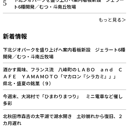
ト6種開発／むつ・斗南丘牧場
もっと見る＞
新着情報
下北ジオパークを盛り上げへ案内看板新設 ジェラート6種
開発／むつ・斗南丘牧場
酒かす風味、フランス流 八峰町のＬＡＢＯ ａｎｄ Ｃ
ＡＦＥ ＹＡＭＡＭＯＴＯ「マカロン『シラカミ』」」
県北・盛夏の銘菓（９）
今週末、大潟村で「ひまわりまつり」 ミニ電車など催し
多彩
北秋田市森吉の太平湖で湖水開き 土砂崩れから復旧、２
カ月遅れ