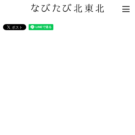
知る一覧
世界遺産
文化・歴史
パワースポット
ミステリー
観る一覧
桜
花
紅葉
楽しむ一覧
まつり・イベント
聖地
おみやげ・特産
道の駅・産直
鉄道
アウトドア・レジャー