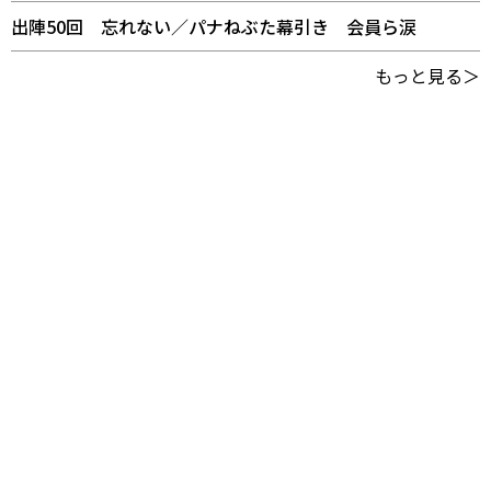
出陣50回 忘れない／パナねぶた幕引き 会員ら涙
もっと見る＞