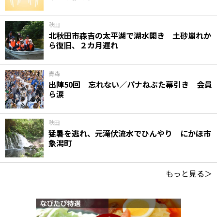
秋田
北秋田市森吉の太平湖で湖水開き 土砂崩れか
ら復旧、２カ月遅れ
青森
出陣50回 忘れない／パナねぶた幕引き 会員
ら涙
秋田
猛暑を逃れ、元滝伏流水でひんやり にかほ市
象潟町
もっと見る＞