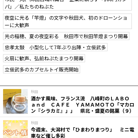
パ」／私たちのねぶた
夜空に光る「竿燈」の文字や秋田犬、初のドローンショ
ーに大歓声
光の稲穂、夏の夜空彩る 秋田市で秋田竿燈まつり開幕
忠孝太鼓 小型化して7年ぶり出陣・立佞武多
火扇に歓声、弘前ねぷたまつり開幕
立佞武多のカプセルトイ販売開始
秋田
酒かす風味、フランス流 八峰町のＬＡＢＯ
ａｎｄ ＣＡＦＥ ＹＡＭＡＭＯＴＯ「マカロ
ン『シラカミ』」」 県北・盛夏の銘菓（９）
秋田
今週末、大潟村で「ひまわりまつり」 ミニ電
車など催し多彩