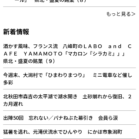
もっと見る＞
新着情報
酒かす風味、フランス流 八峰町のＬＡＢＯ ａｎｄ Ｃ
ＡＦＥ ＹＡＭＡＭＯＴＯ「マカロン『シラカミ』」」
県北・盛夏の銘菓（９）
今週末、大潟村で「ひまわりまつり」 ミニ電車など催し
多彩
北秋田市森吉の太平湖で湖水開き 土砂崩れから復旧、２
カ月遅れ
出陣50回 忘れない／パナねぶた幕引き 会員ら涙
猛暑を逃れ、元滝伏流水でひんやり にかほ市象潟町