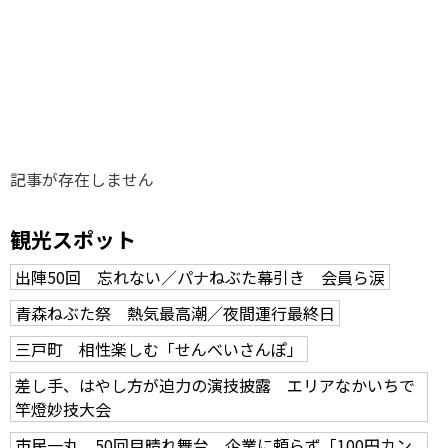
味わう一覧
麺類
ご当地グルメ
酒
スイーツ
癒す一覧
温泉
自然
宿泊
青森県
岩手県
秋田県
記事が存在しません
観光スポット
出陣50回 忘れない／パナねぶた幕引き 会員ら涙
青森ねぶた祭 熱気最高潮／夜間運行最終日
三戸町 相性楽しむ「せんべいさんぽ」
差し手、はやし方が迫力の演技披露 エリアなかいちで
竿燈妙技大会
市民一丸、50回目晴れ舞台 企業に頼らず「100円カン