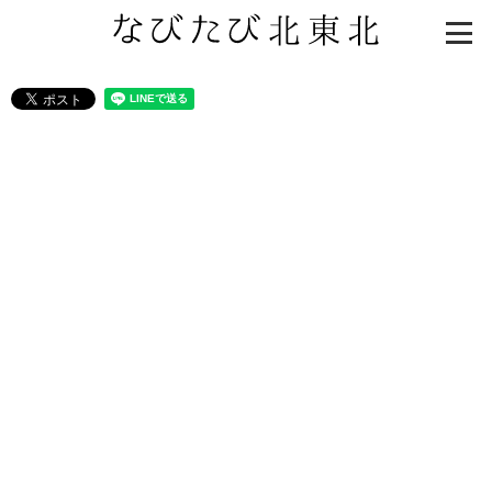
知る一覧
世界遺産
文化・歴史
パワースポット
ミステリー
観る一覧
桜
花
紅葉
楽しむ一覧
まつり・イベント
聖地
おみやげ・特産
道の駅・産直
鉄道
アウトドア・レジャー