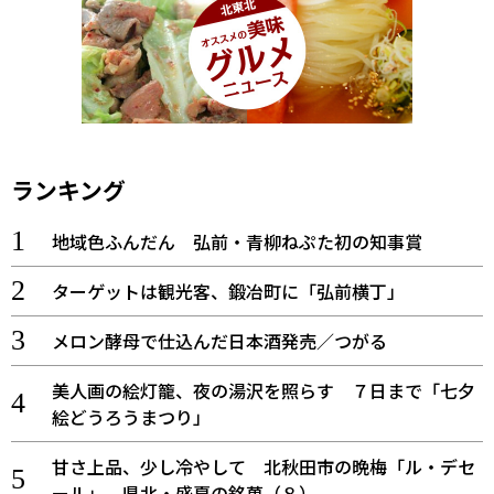
ランキング
地域色ふんだん 弘前・青柳ねぷた初の知事賞
ターゲットは観光客、鍛冶町に「弘前横丁」
メロン酵母で仕込んだ日本酒発売／つがる
美人画の絵灯籠、夜の湯沢を照らす ７日まで「七夕
絵どうろうまつり」
甘さ上品、少し冷やして 北秋田市の晩梅「ル・デセ
ール」 県北・盛夏の銘菓（８）