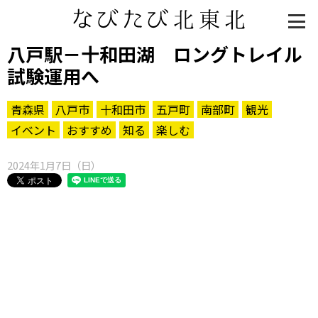
八戸駅－十和田湖 ロングトレイル
試験運用へ
青森県
八戸市
十和田市
五戸町
南部町
観光
イベント
おすすめ
知る
楽しむ
2024年1月7日（日）
知る一覧
世界遺産
文化・歴史
パワースポット
ミステリー
観る一覧
桜
花
紅葉
楽しむ一覧
まつり・イベント
聖地
おみやげ・特産
道の駅・産直
鉄道
アウトドア・レジャー