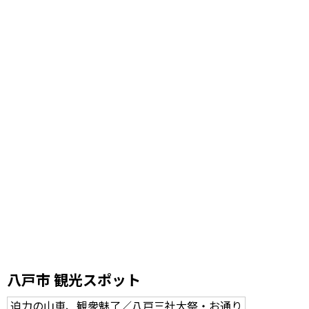
八戸市 観光スポット
迫力の山車、観衆魅了／八戸三社大祭・お通り