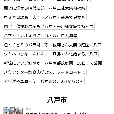
闇夜に浮かぶ時代絵巻 八戸三社大祭前夜祭
ウミネコ幼鳥 大空へ／八戸・蕪島で巣立ち
国宝土偶複製展示も／八戸・是川縄文館で特別展
ハマヒルガオ潮風に揺れ・八戸白浜海岸
色とりどりのバラ見ごろ 佐藤さん夫妻の庭園／八戸
ウミネコひな ふわふわ、蕪島でふ化始まる／八戸
新緑にツツジ鮮やか 八戸南部氏庭園、18日まで公開
八食センター飲食店街改装、フードコートに
太平洋や草原一望 鮫角灯台、2日から公開
八戸市
青森