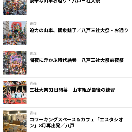
豪華な山車お還り・八戸三社大祭
青森
迫力の山車、観衆魅了／八戸三社大祭・お通り
青森
闇夜に浮かぶ時代絵巻 八戸三社大祭前夜祭
青森
三社大祭31日開幕 山車組が最後の練習
青森
コワーキングスペース＆カフェ「エスタシオ
ン」8月再出発／八戸