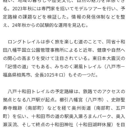
縫い、地域の暮らしや歴史文化、自然の魅力を体感でき
る。2023年秋には専門家を招いてモデルツアーを行い、予
定路線の課題などを検証した。情報の発信体制などを整
え、24年秋からの試験的な運用を見込む。
ロングトレイルは歩く旅を楽しむ道のことで、同省十和
田八幡平国立公園管理事務所によると近年、健康や自然へ
の関心の高まりを受けて注目されている。東日本大震災の
「記憶の道」でもある、みちのく潮風トレイル（八戸市－
福島県相馬市、全長1025キロ）もその一つだ。
八戸十和田トレイルの予定路線は、鉄路でのアクセスの
拠点となる八戸駅が起点。櫛引八幡宮（八戸市）、史跡聖
寿寺館跡（南部町）などを経て奥州街道（南部町、五戸
町）を伝い、十和田市の道の駅奥入瀬ろまんパーク、奥入
瀬渓流、そして終点の十和田神社（十和田湖畔休屋）を目