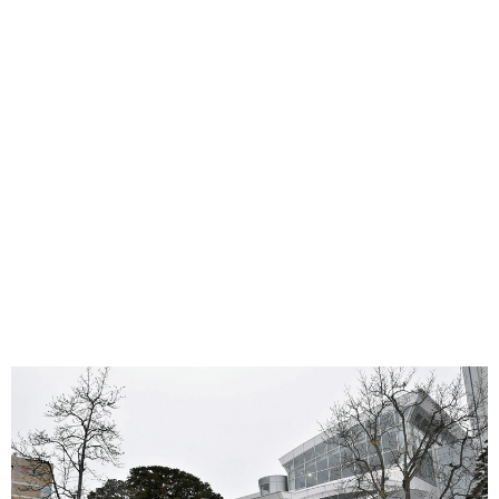
味わう一覧
麺類
ご当地グルメ
酒
スイーツ
癒す一覧
温泉
自然
宿泊
青森県
岩手県
秋田県