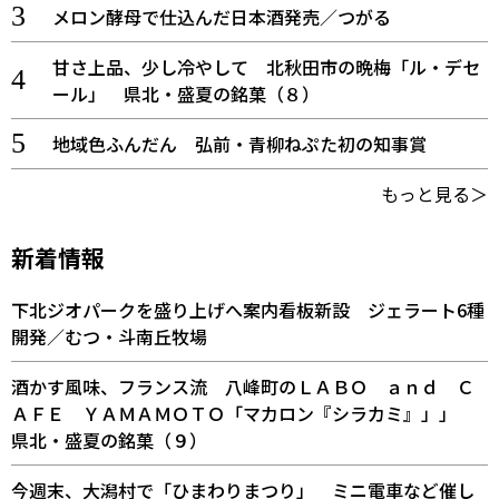
メロン酵母で仕込んだ日本酒発売／つがる
甘さ上品、少し冷やして 北秋田市の晩梅「ル・デセ
ール」 県北・盛夏の銘菓（８）
地域色ふんだん 弘前・青柳ねぷた初の知事賞
もっと見る＞
新着情報
下北ジオパークを盛り上げへ案内看板新設 ジェラート6種
開発／むつ・斗南丘牧場
酒かす風味、フランス流 八峰町のＬＡＢＯ ａｎｄ Ｃ
ＡＦＥ ＹＡＭＡＭＯＴＯ「マカロン『シラカミ』」」
県北・盛夏の銘菓（９）
今週末、大潟村で「ひまわりまつり」 ミニ電車など催し