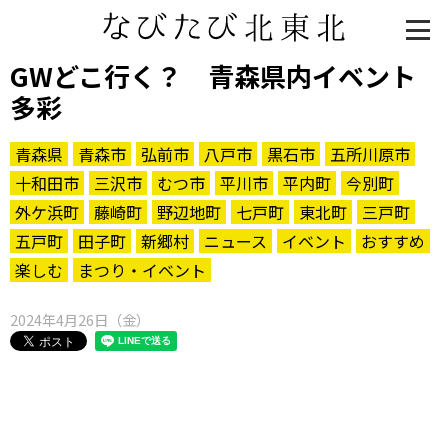
GWどこ行く？ 青森県内イベント
多彩
青森県
青森市
弘前市
八戸市
黒石市
五所川原市
十和田市
三沢市
むつ市
平川市
平内町
今別町
外ケ浜町
藤崎町
野辺地町
七戸町
東北町
三戸町
五戸町
田子町
新郷村
ニュース
イベント
おすすめ
楽しむ
まつり・イベント
知る一覧
世界遺産
文化・歴史
パワースポット
ミステリー
2024年4月26日（金）
観る一覧
桜
花
紅葉
楽しむ一覧
まつり・イベント
聖地
おみやげ・特産
道の駅・産直
鉄道
アウトドア・レジャー