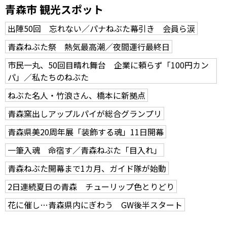
青森市 観光スポット
出陣50回 忘れない／パナねぶた幕引き 会員ら涙
青森ねぶた祭 熱気最高潮／夜間運行最終日
市民一丸、50回目晴れ舞台 企業に頼らず「100円カン
パ」／私たちのねぶた
ねぶた名人・竹浪さん、橋本に新拠点
青森窯出しアップルパイが総合グランプリ
青森県美20周年展「装飾する魂」11日開幕
一筆入魂 命宿す／青森ねぶた「目入れ」
青森ねぶた開幕まで1カ月、ガイド隊が始動
2日連続夏日の青森 チューリップ色とりどり
花に催し…青森県内にぎわう GW後半スタート