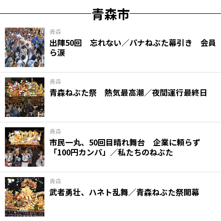
青森市
青森
出陣50回 忘れない／パナねぶた幕引き 会員
ら涙
青森
青森ねぶた祭 熱気最高潮／夜間運行最終日
青森
市民一丸、50回目晴れ舞台 企業に頼らず
「100円カンパ」／私たちのねぶた
青森
武者勇壮、ハネト乱舞／青森ねぶた祭開幕