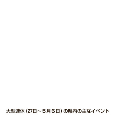
味わう一覧
麺類
ご当地グルメ
酒
スイーツ
癒す一覧
温泉
自然
宿泊
青森県
岩手県
秋田県