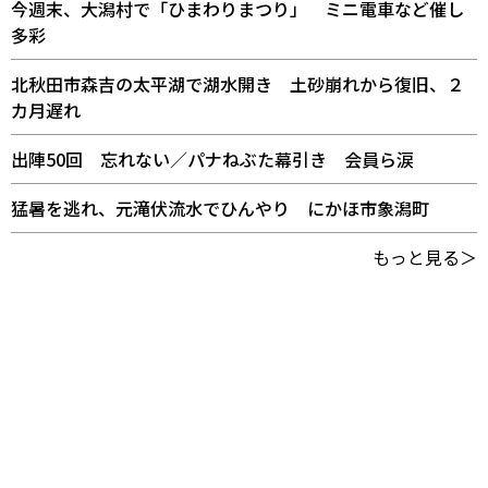
今週末、大潟村で「ひまわりまつり」 ミニ電車など催し
多彩
北秋田市森吉の太平湖で湖水開き 土砂崩れから復旧、２
カ月遅れ
出陣50回 忘れない／パナねぶた幕引き 会員ら涙
猛暑を逃れ、元滝伏流水でひんやり にかほ市象潟町
もっと見る＞