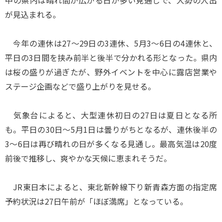
中の県内は晴れ間が広がる日が多い見通しで、大勢の人出
が見込まれる。
今年の連休は27～29日の3連休、5月3～6日の4連休と、
平日の3日間を挟み前半と後半で分かれる形となった。県内
は桜の盛りが過ぎたが、野外イベントを中心に露店営業や
ステージ企画などで盛り上がりを見せる。
気象台によると、大型連休初日の27日は夏日となる所
も。平日の30日～5月1日は曇りがちとなるが、連休後半の
3～6日は再び晴れの日が多くなる見通し。最高気温は20度
前後で推移し、爽やかな天候に恵まれそうだ。
JR東日本によると、東北新幹線下り新青森方面の指定席
予約状況は27日午前が「ほぼ満席」となっている。