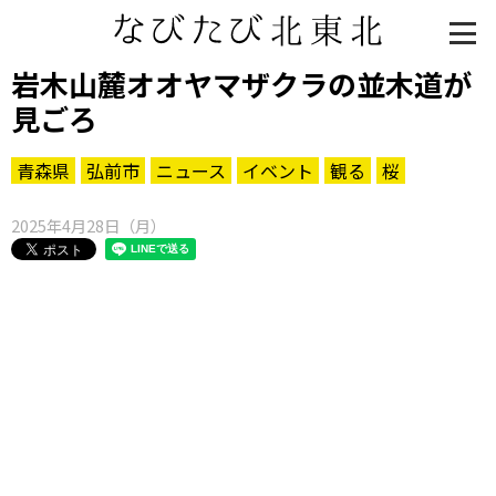
岩木山麓オオヤマザクラの並木道が
見ごろ
青森県
弘前市
ニュース
イベント
観る
桜
2025年4月28日（月）
知る一覧
世界遺産
文化・歴史
パワースポット
ミステリー
観る一覧
桜
花
紅葉
楽しむ一覧
まつり・イベント
聖地
おみやげ・特産
道の駅・産直
鉄道
アウトドア・レジャー