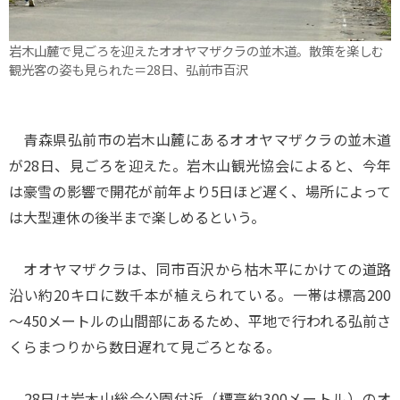
岩木山麓で見ごろを迎えたオオヤマザクラの並木道。散策を楽しむ
観光客の姿も見られた＝28日、弘前市百沢
青森県弘前市の岩木山麓にあるオオヤマザクラの並木道
が28日、見ごろを迎えた。岩木山観光協会によると、今年
は豪雪の影響で開花が前年より5日ほど遅く、場所によって
は大型連休の後半まで楽しめるという。
オオヤマザクラは、同市百沢から枯木平にかけての道路
沿い約20キロに数千本が植えられている。一帯は標高200
～450メートルの山間部にあるため、平地で行われる弘前さ
くらまつりから数日遅れて見ごろとなる。
28日は岩木山総合公園付近（標高約300メートル）のオ