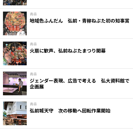
青森
地域色ふんだん 弘前・青柳ねぷた初の知事賞
青森
火扇に歓声、弘前ねぷたまつり開幕
青森
ジェンダー表現、広告で考える 弘大資料館で
企画展
青森
弘前城天守 次の移動へ回転作業開始