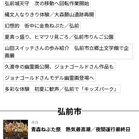
弘前城天守 次の移動へ回転作業開始
縄文人なりきり体験／大森勝山遺跡再開
幻想的 街中に金魚ねぷた／弘前
夏真っ盛り、ヒマワリ見ごろ／弘前市りんご公園
山田スイッチさんの歩み紹介 弘前市立郷土文学館で企
画展
久渡寺の幽霊画公開、ジョナゴールドさん作品も
ジョナゴールドさんモデル幽霊画登場へ
多彩な体験 初夏に歓声／弘前で「キッズパーク」
弘前市
青森
青森ねぶた祭 熱気最高潮／夜間運行最終日