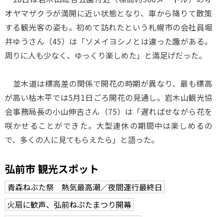
オヤマザクラが満開に近い状態となり、車から降りて散策
する観光客の姿も。初めて訪れたという札幌市の会社員堀
井ゆうさん（45）は「ソメイヨシノとは違った趣がある。
周りに人も少なく、ゆっくり楽しめた」と満足げだった。
並木道は標高差の関係で開花の時期が異なり、最も標高
が高い枯木平では5月1日ごろ開花の見通し。岩木山観光協
会事務局長の小山伸吉さん（75）は「遅ればせながら花を
咲かせることができた。大型連休の期間中は楽しめるの
で、多くの人に見てもらえたら」と語った。
弘前市 観光スポット
青森ねぶた祭 熱気最高潮／夜間運行最終日
火扇に歓声、弘前ねぷたまつり開幕