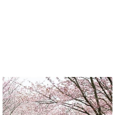
味わう一覧
麺類
ご当地グルメ
酒
スイーツ
癒す一覧
温泉
自然
宿泊
青森県
岩手県
秋田県